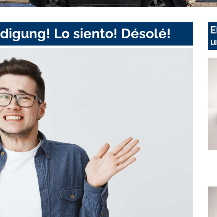
E
digung! Lo siento! Désolé!
u