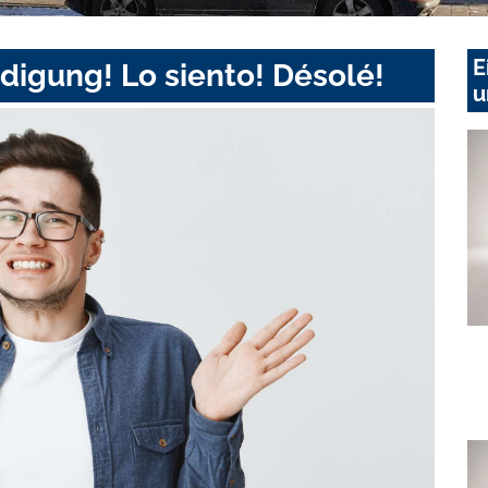
E
digung! Lo siento! Désolé!
u