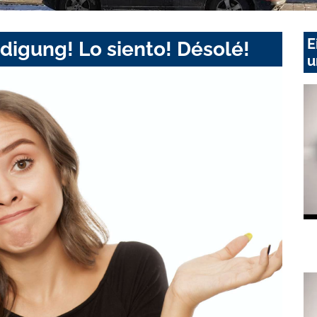
E
digung! Lo siento! Désolé!
u