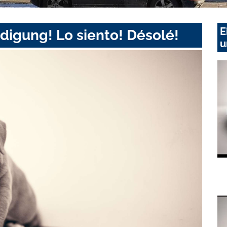
E
digung! Lo siento! Désolé!
u