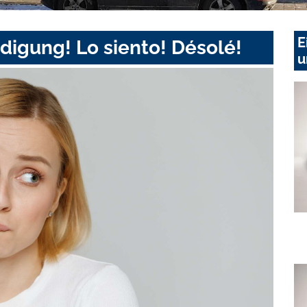
E
digung! Lo siento! Désolé!
u