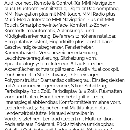
Audi connect Remote & Control (für MMI Navigation
plus), Bluetooth-Schnittstelle, Digitaler Radioempfang,
MMI Navigation plus mit MMI touch, MMI Radio plus,
Multi-Media-Interface MMI Navigation Plus mit MMI
Touch, Smartphone-Interface; Komfort: 2-Zonen-
Komfortklimaautomatik, Ablenkungs- und
Müdigkeitserkennung, Beifahrersitz höheneinstellbar,
Berganfahrassistent, Einparkhilfe plus, einstellbarer
Geschwindigkeitsbegrenzer, Fensterheber,
Kamerabasierte Verkehrszeichenerkennung,
Leuchtweitenregulierung, Sitzheizung vorn,
Sprachdialogsystem; Interieur: 6 Lautsprecher,
Akzentflächen schwarz glänzend, Audi virtual cockpit,
Dachhimmel in Stoff schwarz, Dekoreinlagen
Polygonstruktur Diamantlack silbergrau, Einstiegsleisten
mit Aluminiumeinlegern vorne, S line-Schriftzug,
Farbdisplay (10,1 Zoll), Farbdisplay (8,8 Zoll), Fußmatten
vorn und hinten, Handbremshebelgriff in Leder,
Innenspiegel abblendbar, Komfortmittelarmlehne vorn,
Lederlenkrad, 3-Speichen, mit Multifunktion plus,
Lendenwirbelstütze, Manuell einstellbar in
Vordersitzlehnen, Lenkrad (Leder) mit Multifunktion,
Pedalerie aus Edelstahl, Rücksitzlehne umklappbar,
Schalt-/Wählhebelgriff Leder gelocht, Sitzbezug /