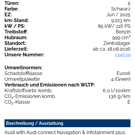
Türen:
5
Farbe:
Schwarz
EZ:
Jun / 2025
km-Stand:
9.223 km
kW / PS:
85 kW/ 116 PS
Treibstoff:
Benzin
Hubraum:
999 cm³
Standort:
Zentrallager
Lieferzeit:
ab ca. 18.08.2026
Unsere Nummer:
134539
Umweltnormen:
Schadstoffklasse
Euro6
Umweltplakette
4 (Green)
Verbrauch und Emissionen nach WLTP:
Kraftstoffverbr. komb.
6,0 l/100km
CO
-Emissionen komb.
136 g/km
2
CO
-Klasse
E
2
Beschreibung / Ausstattung
Audi with Audi connect Navigation & Infotainment plus,