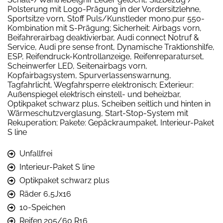
Polsterung mit Logo-Prägung in der Vordersitzlehne,
Sportsitze vorn, Stoff Puls/Kunstleder mono.pur 550-
Kombination mit S-Prägung; Sicherheit: Airbags vorn,
Beifahrerairbag deaktivierbar, Audi connect Notruf &
Service, Audi pre sense front, Dynamische Traktionshilfe,
ESP, Reifendruck-Kontrollanzeige, Reifenreparaturset,
Scheinwerfer LED, Seitenairbags vorn,
Kopfairbagsystem, Spurverlassenswarnung,
Tagfahrlicht, Wegfahrsperre elektronisch; Exterieur:
Außenspiegel elektrisch einstell- und beheizbar,
Optikpaket schwarz plus, Scheiben seitlich und hinten in
Wärmeschutzverglasung, Start-Stop-System mit
Rekuperation; Pakete: Gepäckraumpaket, Interieur-Paket
S line
Unfallfrei
Interieur-Paket S line
Optikpaket schwarz plus
Räder 6,5Jx16
10-Speichen
Reifen 205/60 R16