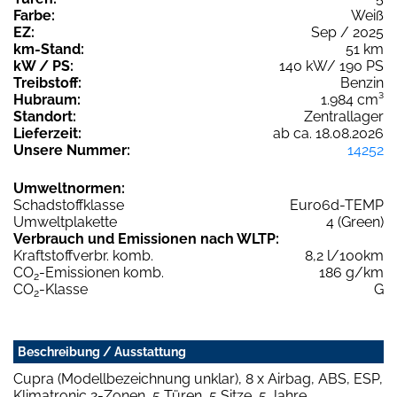
Farbe:
Weiß
EZ:
Sep / 2025
km-Stand:
51 km
kW / PS:
140 kW/ 190 PS
Treibstoff:
Benzin
Hubraum:
1.984 cm³
Standort:
Zentrallager
Lieferzeit:
ab ca. 18.08.2026
Unsere Nummer:
14252
Umweltnormen:
Schadstoffklasse
Euro6d-TEMP
Umweltplakette
4 (Green)
Verbrauch und Emissionen nach WLTP:
Kraftstoffverbr. komb.
8,2 l/100km
CO
-Emissionen komb.
186 g/km
2
CO
-Klasse
G
2
Beschreibung / Ausstattung
Cupra (Modellbezeichnung unklar), 8 x Airbag, ABS, ESP,
Klimatronic 2-Zonen, 5 Türen, 5 Sitze, 5 Jahre