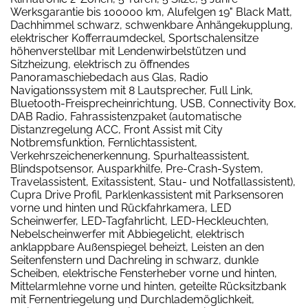
Werksgarantie bis 100000 km, Alufelgen 19" Black Matt,
Dachhimmel schwarz, schwenkbare Anhängekupplung,
elektrischer Kofferraumdeckel, Sportschalensitze
höhenverstellbar mit Lendenwirbelstützen und
Sitzheizung, elektrisch zu öffnendes
Panoramaschiebedach aus Glas, Radio
Navigationssystem mit 8 Lautsprecher, Full Link,
Bluetooth-Freisprecheinrichtung, USB, Connectivity Box,
DAB Radio, Fahrassistenzpaket (automatische
Distanzregelung ACC, Front Assist mit City
Notbremsfunktion, Fernlichtassistent,
Verkehrszeichenerkennung, Spurhalteassistent,
Blindspotsensor, Ausparkhilfe, Pre-Crash-System,
Travelassistent, Exitassistent, Stau- und Notfallassistent),
Cupra Drive Profil, Parklenkassistent mit Parksensoren
vorne und hinten und Rückfahrkamera, LED
Scheinwerfer, LED-Tagfahrlicht, LED-Heckleuchten,
Nebelscheinwerfer mit Abbiegelicht, elektrisch
anklappbare Außenspiegel beheizt, Leisten an den
Seitenfenstern und Dachreling in schwarz, dunkle
Scheiben, elektrische Fensterheber vorne und hinten,
Mittelarmlehne vorne und hinten, geteilte Rücksitzbank
mit Fernentriegelung und Durchlademöglichkeit,