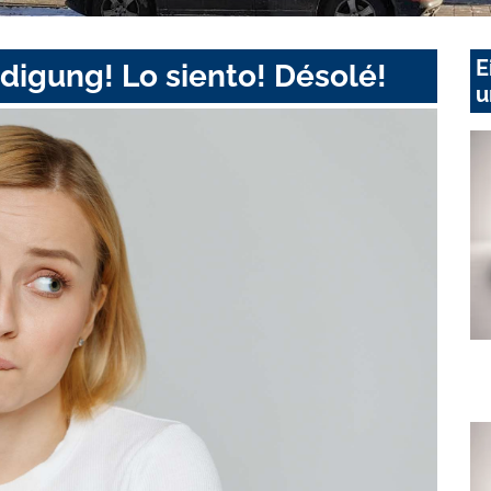
E
digung! Lo siento! Désolé!
u