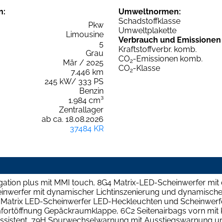
n:
Umweltnormen:
Schadstoffklasse
Pkw
Umweltplakette
Limousine
Verbrauch und Emissionen
5
Kraftstoffverbr. komb.
Grau
CO
-Emissionen komb.
2
Mär / 2025
CO
-Klasse
2
7.446 km
245 kW/ 333 PS
Benzin
1.984 cm³
Zentrallager
ab ca. 18.08.2026
37484 KR
ation plus mit MMI touch, 8G4 Matrix-LED-Scheinwerfer mit
inwerfer mit dynamischer Lichtinszenierung und dynamischem
C Matrix LED-Scheinwerfer LED-Heckleuchten und Scheinwerf
Komfortöffnung Gepäckraumklappe, 6C2 Seitenairbags vorn mit
llassistent, 79H Spurwechselwarnung mit Ausstiegswarnung un