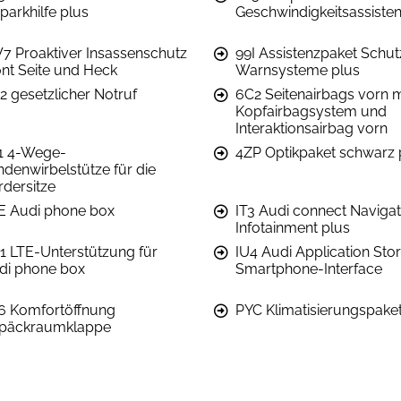
parkhilfe plus
Geschwindigkeitsassisten
7 Proaktiver Insassenschutz
99I Assistenzpaket Schut
ont Seite und Heck
Warnsysteme plus
2 gesetzlicher Notruf
6C2 Seitenairbags vorn m
Kopfairbagsystem und
Interaktionsairbag vorn
1 4-Wege-
4ZP Optikpaket schwarz 
ndenwirbelstütze für die
rdersitze
E Audi phone box
IT3 Audi connect Navigat
Infotainment plus
1 LTE-Unterstützung für
IU4 Audi Application Sto
di phone box
Smartphone-Interface
6 Komfortöffnung
PYC Klimatisierungspaket
päckraumklappe