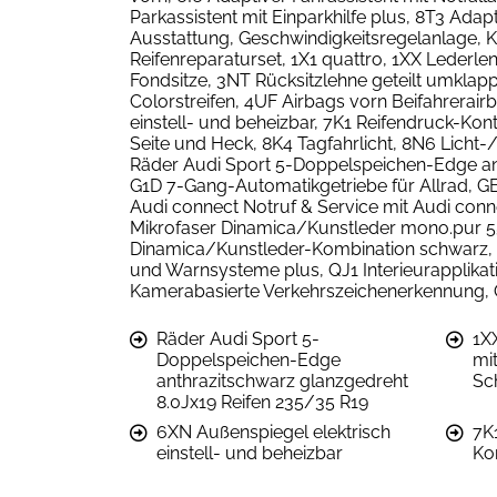
Parkassistent mit Einparkhilfe plus, 8T3 Ada
Ausstattung, Geschwindigkeitsregelanlage, 
Reifenreparaturset, 1X1 quattro, 1XX Lederle
Fondsitze, 3NT Rücksitzlehne geteilt umkla
Colorstreifen, 4UF Airbags vorn Beifahrerair
einstell- und beheizbar, 7K1 Reifendruck-Kon
Seite und Heck, 8K4 Tagfahrlicht, 8N6 Lich
Räder Audi Sport 5-Doppelspeichen-Edge an
G1D 7-Gang-Automatikgetriebe für Allrad, G
Audi connect Notruf & Service mit Audi conn
Mikrofaser Dinamica/Kunstleder mono.pur 55
Dinamica/Kunstleder-Kombination schwarz, P
und Warnsysteme plus, QJ1 Interieurapplik
Kamerabasierte Verkehrszeichenerkennung, Q
Räder Audi Sport 5-
1X
Doppelspeichen-Edge
mi
anthrazitschwarz glanzgedreht
Sc
8.0Jx19 Reifen 235/35 R19
6XN Außenspiegel elektrisch
7K
einstell- und beheizbar
Ko