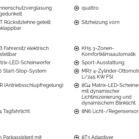
nnenschutzverglasung
quattro
gedunkelt
T Rücksitzlehne geteilt
Sitzheizung vorn
klappbar
 Fahrersitz elektrisch
KH5 3-Zonen-
stellbar
Komfortklimaautomatik
trix-LED-Scheinwerfer
Sport-Ausstattung
6 Start-Stop-System
MR7 4-Zylinder-Ottomoto
L/245 KW FSI
R (Antriebsschlupfregelung)
8G4 Matrix-LED-Scheinw
mit dynamischer
Lichtinszenierung und
dynamischem Blinklicht
4 Tagfahrlicht
8N6 Licht-/Regensensor
5 Parkassistent mit
8T3 Adaptiver