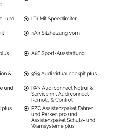
t
z- und
LT1 Mit Speedlimiter
it
4A3 Sitzheizung vorn
plus
A8F Sport-Ausstattung
ion &
9S9 Audi virtual cockpit plus
re und
IW3 Audi connect Notruf &
Service mit Audi connect
Remote & Control
 plus
PZC Assistenzpaket Fahren
und Parken pro und
Assistenzpaket Schutz- und
Warnsysteme plus