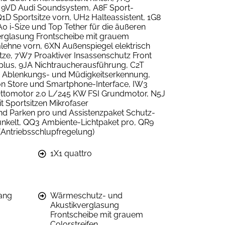
us, 9VD Audi Soundsystem, A8F Sport-
D Sportsitze vorn, UH2 Halteassistent, 1G8
A0 i-Size und Top Tether für die äußeren
erglasung Frontscheibe mit grauem
mlehne vorn, 6XN Außenspiegel elektrisch
itze, 7W7 Proaktiver Insassenschutz Front
 plus, 9JA Nichtraucherausführung, C2T
2 Ablenkungs- und Müdigkeitserkennung,
ion Store und Smartphone-Interface, IW3
-Ottomotor 2.0 L/245 KW FSI Grundmotor, N5J
 Sportsitzen Mikrofaser
nd Parken pro und Assistenzpaket Schutz-
nkelt, QQ3 Ambiente-Lichtpaket pro, QR9
(Antriebsschlupfregelung)
1X1 quattro
ang
Wärmeschutz- und
Akustikverglasung
Frontscheibe mit grauem
Colorstreifen