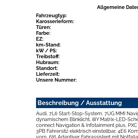
Allgemeine Date
Fahrzeugtyp:
Karosserieform:
Türen:
Farbe:
EZ:
km-Stand:
kW / PS:
Treibstoff:
Hubraum:
Standort:
Lieferzeit:
Unsere Nummer:
Beschreibung / Ausstattung
Audi, 7L6 Start-Stop-System, 7UG MMI Navig
dynamischem Blinklicht, 8IY Matrix-LED-Sche
connect Navigation & Infotainment plus, PX
3PB Fahrersitz elektrisch einstellbar, 4E6 
vorn, 6I6 Adaptiver Fahrassistent mit Notfa