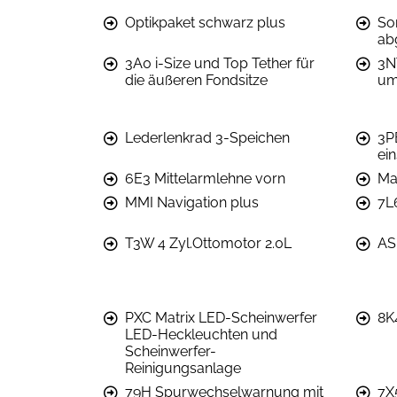
Optikpaket schwarz plus
So
ab
3A0 i-Size und Top Tether für
3N
die äußeren Fondsitze
um
Lederlenkrad 3-Speichen
3PB
ein
6E3 Mittelarmlehne vorn
Ma
MMI Navigation plus
7L
T3W 4 Zyl.Ottomotor 2.0L
AS
PXC Matrix LED-Scheinwerfer
8K
LED-Heckleuchten und
Scheinwerfer-
Reinigungsanlage
79H Spurwechselwarnung mit
7X