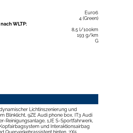
Euro6
4 (Green)
 nach WLTP:
8,5 l/100km
193 g/km
G
 dynamischer Lichtinszenierung und
 Blinklicht, 9ZE Audi phone box, IT3 Audi
er-Reinigungsanlage, 1JE S-Sportfahrwerk,
 Kopfairbagsystem und Interaktionsairbag
d Querverkehrassistent hinten, 7X5