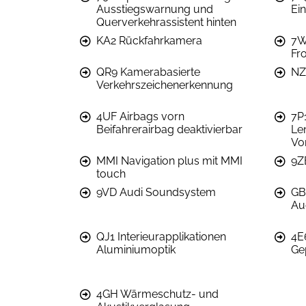
Ausstiegswarnung und
Ein
Querverkehrassistent hinten
KA2 Rückfahrkamera
7W
Fr
QR9 Kamerabasierte
NZ
Verkehrszeichenerkennung
4UF Airbags vorn
7P
Beifahrerairbag deaktivierbar
Le
Vo
MMI Navigation plus mit MMI
9Z
touch
9VD Audi Soundsystem
GB
Au
QJ1 Interieurapplikationen
4E
Aluminiumoptik
Ge
4GH Wärmeschutz- und