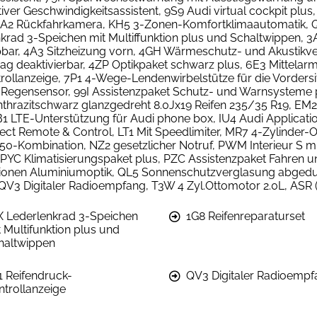
ptiver Geschwindigkeitsassistent, 9S9 Audi virtual cockpit pl
KA2 Rückfahrkamera, KH5 3-Zonen-Komfortklimaautomatik, Q1
nkrad 3-Speichen mit Multiffunktion plus und Schaltwippen, 3
ppbar, 4A3 Sitzheizung vorn, 4GH Wärmeschutz- und Akustikv
bag deaktivierbar, 4ZP Optikpaket schwarz plus, 6E3 Mittelar
trollanzeige, 7P1 4-Wege-Lendenwirbelstütze für die Vorders
t-/Regensensor, 99I Assistenzpaket Schutz- und Warnsysteme
thrazitschwarz glanzgedreht 8.0Jx19 Reifen 235/35 R19, EM
B1 LTE-Unterstützung für Audi phone box, IU4 Audi Applicat
ect Remote & Control, LT1 Mit Speedlimiter, MR7 4-Zylinder
0-Kombination, NZ2 gesetzlicher Notruf, PWM Interieur S mit
YC Klimatisierungspaket plus, PZC Assistenzpaket Fahren u
ationen Aluminiumoptik, QL5 Sonnenschutzverglasung abgedu
V3 Digitaler Radioempfang, T3W 4 Zyl.Ottomotor 2.0L, ASR 
X Lederlenkrad 3-Speichen
1G8 Reifenreparaturset
t Multifunktion plus und
haltwippen
1 Reifendruck-
QV3 Digitaler Radioempf
ntrollanzeige