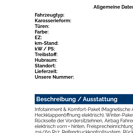
Allgemeine Date
Fahrzeugtyp:
Karosserieform:
Türen:
Farbe:
EZ:
km-Stand:
kW / PS:
Treibstoff:
Hubraum:
Standort:
Lieferzeit:
Unsere Nummer:
Beschreibung / Ausstattung
Infotainment & Komfort-Paket (Magnetische 
Heckklappenöffnung elektrisch), Winter-Pake
Rückseite der Vordersitzlehnen, Airbag Fahr
elektrisch vorn + hinten, Freisprecheinrichtu
215/60 R17, Reifendruckkontrollsystem, Rücks