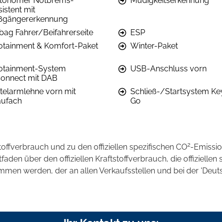
tonomer Notbrems-
Müdigkeitserkennung
istent mit
ßgängererkennung
rbag Fahrer/Beifahrerseite
ESP
fotainment & Komfort-Paket
Winter-Paket
fotainment-System
USB-Anschluss vorn
onnect mit DAB
ttelarmlehne vorn mit
Schließ-/Startsystem Ke
aufach
Go
2
stoffverbrauch und zu den offiziellen spezifischen CO
-Emissi
en über den offiziellen Kraftstoffverbrauch, die offiziellen 
ommen werden, der an allen Verkaufsstellen und bei der 'D