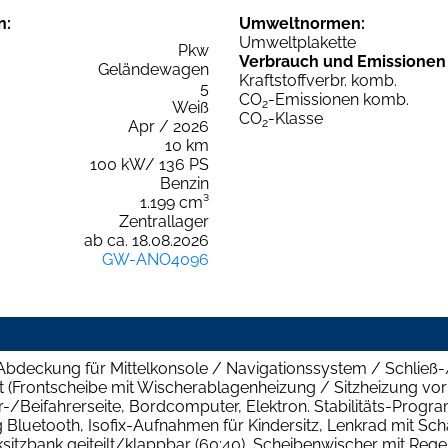
n:
Umweltnormen:
Umweltplakette
Pkw
Verbrauch und Emissionen
Geländewagen
Kraftstoffverbr. komb.
5
CO
-Emissionen komb.
2
Weiß
CO
-Klasse
2
Apr / 2026
10 km
100 kW/ 136 PS
Benzin
1.199 cm³
Zentrallager
ab ca. 18.08.2026
GW-ANO4096
Abdeckung für Mittelkonsole / Navigationssystem / Schließ
t (Frontscheibe mit Wischerablagenheizung / Sitzheizung vor
er-/Beifahrerseite, Bordcomputer, Elektron. Stabilitäts-Prog
ng Bluetooth, Isofix-Aufnahmen für Kindersitz, Lenkrad mit Sc
itzbank geiteilt/klappbar (60:40), Scheibenwischer mit Regens