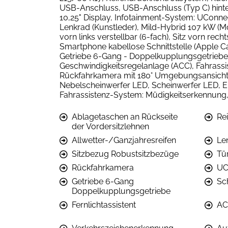
USB-Anschluss, USB-Anschluss (Typ C) hinten
10,25" Display, Infotainment-System: UConne
Lenkrad (Kunstleder), Mild-Hybrid 107 kW (Mo
vorn links verstellbar (6-fach), Sitz vorn re
Smartphone kabellose Schnittstelle (Apple Car
Getriebe 6-Gang - Doppelkupplungsgetriebe (
Geschwindigkeitsregelanlage (ACC), Fahrassi
Rückfahrkamera mit 180° Umgebungsansicht, Au
Nebelscheinwerfer LED, Scheinwerfer LED, E
Fahrassistenz-System: Müdigkeitserkennung, 
Ablagetaschen an Rückseite
Re
der Vordersitzlehnen
Allwetter-/Ganzjahresreifen
Le
Sitzbezug Robustsitzbezüge
Tü
Rückfahrkamera
UC
Getriebe 6-Gang
Sc
Doppelkupplungsgetriebe
Fernlichtassistent
AC