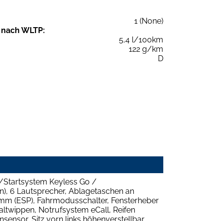
1 (None)
 nach WLTP:
5,4 l/100km
122 g/km
D
-/Startsystem Keyless Go /
n), 6 Lautsprecher, Ablagetaschen an
ramm (ESP), Fahrmodusschalter, Fensterheber
haltwippen, Notrufsystem eCall, Reifen
ensor, Sitz vorn links höhenverstellbar,