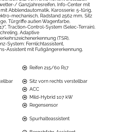
tter-/ Ganzjahresreifen, Info-Center mit
mit Abblendautomatik, Karosserie: 5-türig,
 elektro-mechanisch, Radstand 2562 mm, Sitz
ezüge, Türgriffe außen Wagenfarbe,
17", Traction-Control-System (Selec-Terrain),
chreling, Adaptive
Verkehrszeichenerkennung (TSR),
nz-System: Fernlichtassistent,
ems-Assistent mit Fußgängererkennung,
Reifen 215/60 R17
tellbar
Sitz vorn rechts verstellbar
ACC
Mild-Hybrid 107 kW
Regensensor
Spurhalteassistent