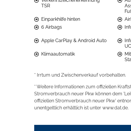
Verkehrszeichenerkennung
Au
TSR
Ass
Fu
Einparkhilfe hinten
Ai
6 Airbags
In
Apple CarPlay & Android Auto
In
UC
Klimaautomatik
Mi
St
* Irrtum und Zwischenverkauf vorbehalten.
* Weitere Informationen zum offiziellen Kraft
Stromverbrauch neuer Pkw können dem 'Leitfad
offiziellen Stromverbrauch neuer Pkw' entn
unentgeltlich erhältlich ist unter www.dat.de.