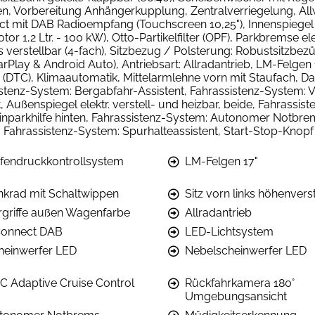
, Vorbereitung Anhängerkupplung, Zentralverriegelung, Allwe
ct mit DAB Radioempfang (Touchscreen 10,25"), Innenspiegel 
tor 1,2 Ltr. - 100 kW), Otto-Partikelfilter (OPF), Parkbremse
chts verstellbar (4-fach), Sitzbezug / Polsterung: Robustsitzb
Play & Android Auto), Antriebsart: Allradantrieb, LM-Felgen 
DTC), Klimaautomatik, Mittelarmlehne vorn mit Staufach, Da
stenz-System: Bergabfahr-Assistent, Fahrassistenz-System: 
ßenspiegel elektr. verstell- und heizbar, beide, Fahrassiste
inparkhilfe hinten, Fahrassistenz-System: Autonomer Notbr
Fahrassistenz-System: Spurhalteassistent, Start-Stop-Knopf
ifendruckkontrollsystem
LM-Felgen 17"
nkrad mit Schaltwippen
Sitz vorn links höhenvers
rgriffe außen Wagenfarbe
Allradantrieb
onnect DAB
LED-Lichtsystem
heinwerfer LED
Nebelscheinwerfer LED
C Adaptive Cruise Control
Rückfahrkamera 180°
Umgebungsansicht