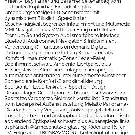
hinten Airbag Fahrer und Beifahrer Seitenairbag vorn
und hinten Kopfairbag Einparkhilfe plus
Umgebungsanzeige LED-Scheinwerfer mit
dynamischem Blinklicht Speedlimiter
Geschwindigkeitsbegrenzer Infotainment und Multimedia
MMI Navigation plus MMI touch Bang und Olufsen
Premium Sound System Audi smartphone interface
Bluetooth Audi connect Navigation & Infotainment
Vorbereitung für functions on demand Digitaler
Radioempfang Innenausstattung Klimaautomatik
Komfortklimaautomatik 3-Zonen Leder-Paket
Dachhimmel schwarz Ambiente-Lichtpaket plus
Einstiegsleisten Aluminiumeinlagen Innenspiegel
automatisch abblendend Interieurelemente Kunstleder
Sonnenblende Komfort-Standklimatisierung
Sportkontur-Lederlenkrad 3-Speichen-Design
Dekoreinlagen Graphitgrau Dachhimmel schwarz Sitze
Sportsitze Vordersitze elektrisch verstellbar Sitzheizung
vorn Lederpaket Außenausstattung Metallic Panorama-
Glasdach Privacy Verglasung Außenspiegel elektrisch
einstell-, beheiz- und anklappbar beidseitig automatisch
abblendend Optikpaket schwarz plus Außenspiegel links
asphärisch Wärmeschutzverglasung Räder und Reifen
LM-Felge 21 Zoll KONKAVMODUL Reifenkontrollanzeige