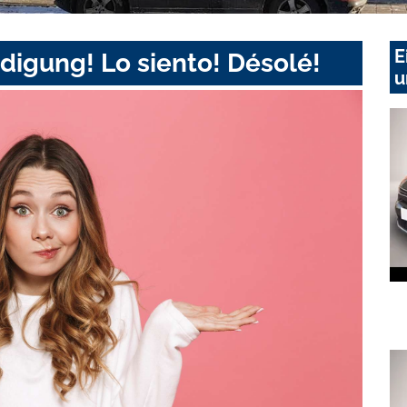
E
digung! Lo siento! Désolé!
u