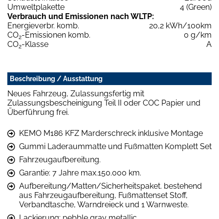
Umweltplakette
4 (Green)
Verbrauch und Emissionen nach WLTP:
Energieverbr. komb.
20,2 kWh/100km
CO
-Emissionen komb.
0 g/km
2
CO
-Klasse
A
2
Beschreibung / Ausstattung
Neues Fahrzeug, Zulassungsfertig mit
Zulassungsbescheinigung Teil II oder COC Papier und
Überführung frei.
KEMO M186 KFZ Marderschreck inklusive Montage
Gummi Laderaummatte und Fußmatten Komplett Set
Fahrzeugaufbereitung.
Garantie: 7 Jahre max.150.000 km.
Aufbereitung/Matten/Sicherheitspaket. bestehend
aus Fahrzeugaufbereitung, Fußmattenset Stoff,
Verbandtasche, Warndreieck und 1 Warnweste.
Lackierung: pebble gray metallic.