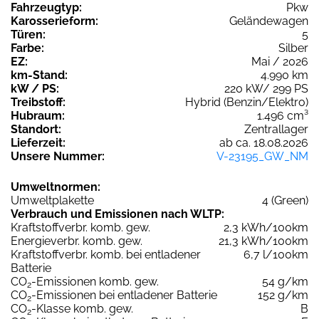
Fahrzeugtyp:
Pkw
Karosserieform:
Geländewagen
Türen:
5
Farbe:
Silber
EZ:
Mai / 2026
km-Stand:
4.990 km
kW / PS:
220 kW/ 299 PS
Treibstoff:
Hybrid (Benzin/Elektro)
Hubraum:
1.496 cm³
Standort:
Zentrallager
Lieferzeit:
ab ca. 18.08.2026
Unsere Nummer:
V-23195_GW_NM
Umweltnormen:
Umweltplakette
4 (Green)
Verbrauch und Emissionen nach WLTP:
Kraftstoffverbr. komb. gew.
2,3 kWh/100km
Energieverbr. komb. gew.
21,3 kWh/100km
Kraftstoffverbr. komb. bei entladener
6,7 l/100km
Batterie
CO
-Emissionen komb. gew.
54 g/km
2
CO
-Emissionen bei entladener Batterie
152 g/km
2
CO
-Klasse komb. gew.
B
2