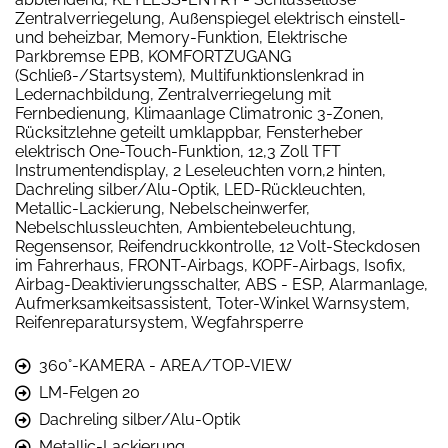
Zentralverriegelung, Außenspiegel elektrisch einstell-
und beheizbar, Memory-Funktion, Elektrische
Parkbremse EPB, KOMFORTZUGANG
(Schließ-/Startsystem), Multifunktionslenkrad in
Ledernachbildung, Zentralverriegelung mit
Fernbedienung, Klimaanlage Climatronic 3-Zonen,
Rücksitzlehne geteilt umklappbar, Fensterheber
elektrisch One-Touch-Funktion, 12,3 Zoll TFT
Instrumentendisplay, 2 Leseleuchten vorn,2 hinten,
Dachreling silber/Alu-Optik, LED-Rückleuchten,
Metallic-Lackierung, Nebelscheinwerfer,
Nebelschlussleuchten, Ambientebeleuchtung,
Regensensor, Reifendruckkontrolle, 12 Volt-Steckdosen
im Fahrerhaus, FRONT-Airbags, KOPF-Airbags, Isofix,
Airbag-Deaktivierungsschalter, ABS - ESP, Alarmanlage,
Aufmerksamkeitsassistent, Toter-Winkel Warnsystem,
Reifenreparatursystem, Wegfahrsperre
360°-KAMERA - AREA/TOP-VIEW
LM-Felgen 20
Dachreling silber/Alu-Optik
Metallic-Lackierung