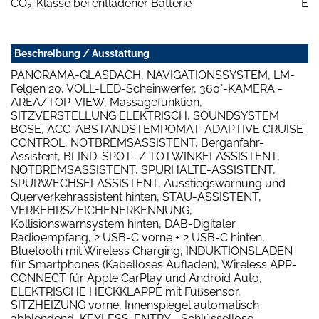
CO
-Klasse bei entladener Batterie
E
2
Beschreibung / Ausstattung
PANORAMA-GLASDACH, NAVIGATIONSSYSTEM, LM-
Felgen 20, VOLL-LED-Scheinwerfer, 360°-KAMERA -
AREA/TOP-VIEW, Massagefunktion,
SITZVERSTELLUNG ELEKTRISCH, SOUNDSYSTEM
BOSE, ACC-ABSTANDSTEMPOMAT-ADAPTIVE CRUISE
CONTROL, NOTBREMSASSISTENT, Berganfahr-
Assistent, BLIND-SPOT- / TOTWINKELASSISTENT,
NOTBREMSASSISTENT, SPURHALTE-ASSISTENT,
SPURWECHSELASSISTENT, Ausstiegswarnung und
Querverkehrassistent hinten, STAU-ASSISTENT,
VERKEHRSZEICHENERKENNUNG,
Kollisionswarnsystem hinten, DAB-Digitaler
Radioempfang, 2 USB-C vorne + 2 USB-C hinten,
Bluetooth mit Wireless Charging, INDUKTIONSLADEN
für Smartphones (Kabelloses Aufladen), Wireless APP-
CONNECT für Apple CarPlay und Android Auto,
ELEKTRISCHE HECKKLAPPE mit Fußsensor,
SITZHEIZUNG vorne, Innenspiegel automatisch
abblendend, KEYLESS-ENTRY - Schlüssellose