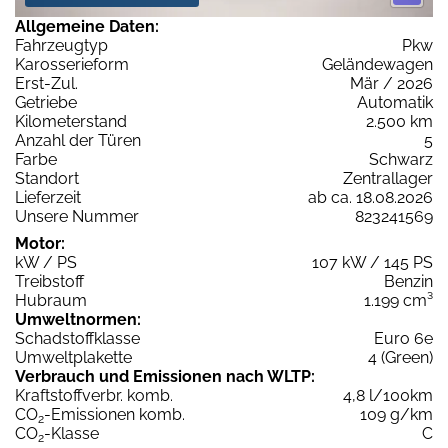
Allgemeine Daten:
Fahrzeugtyp
Pkw
Karosserieform
Geländewagen
Erst-Zul.
Mär / 2026
Getriebe
Automatik
Kilometerstand
2.500 km
Anzahl der Türen
5
Farbe
Schwarz
Standort
Zentrallager
Lieferzeit
ab ca. 18.08.2026
Unsere Nummer
823241569
Motor:
kW / PS
107 kW / 145 PS
Treibstoff
Benzin
Hubraum
1.199 cm³
Umweltnormen:
Schadstoffklasse
Euro 6e
Umweltplakette
4 (Green)
Verbrauch und Emissionen nach WLTP:
Kraftstoffverbr. komb.
4,8 l/100km
CO
-Emissionen komb.
109 g/km
2
CO
-Klasse
C
2