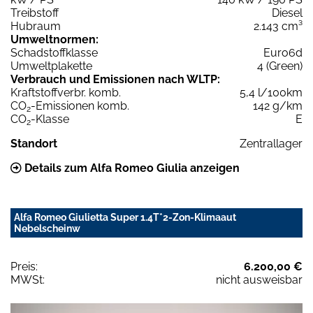
Treibstoff
Diesel
Hubraum
2.143 cm³
Umweltnormen:
Schadstoffklasse
Euro6d
Umweltplakette
4 (Green)
Verbrauch und Emissionen nach WLTP:
Kraftstoffverbr. komb.
5,4 l/100km
CO
-Emissionen komb.
142 g/km
2
CO
-Klasse
E
2
Standort
Zentrallager
Details zum Alfa Romeo Giulia anzeigen
Alfa Romeo Giulietta Super 1.4T*2-Zon-Klimaaut
Nebelscheinw
Preis:
6.200,00 €
MWSt:
nicht ausweisbar