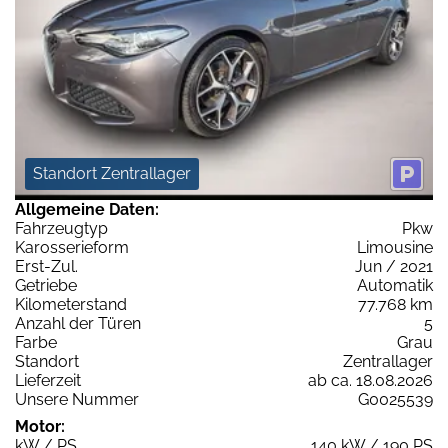
Standort Zentrallager
Allgemeine Daten:
Fahrzeugtyp
Pkw
Karosserieform
Limousine
Erst-Zul.
Jun / 2021
Getriebe
Automatik
Kilometerstand
77.768 km
Anzahl der Türen
5
Farbe
Grau
Standort
Zentrallager
Lieferzeit
ab ca. 18.08.2026
Unsere Nummer
G0025539
Motor:
kW / PS
140 kW / 190 PS