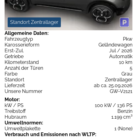
Standort Zentrallager
Allgemeine Daten:
Fahrzeugtyp
Pkw
Karosserieform
Geländewagen
Erst-Zul.
Jul / 2026
Getriebe
Automatik
Kilometerstand
10 km
Anzahl der Türen
5
Farbe
Grau
Standort
Zentrallager
Lieferzeit
ab ca. 25.09.2026
Unsere Nummer
GW-V2121
Motor:
kW / PS
100 kW / 136 PS
Treibstoff
Benzin
Hubraum
1.199 cm³
Umweltnormen:
Umweltplakette
1 (None)
Verbrauch und Emissionen nach WLTP: