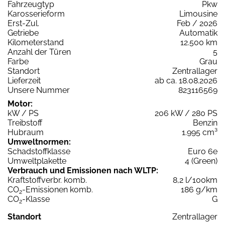
Fahrzeugtyp
Pkw
Karosserieform
Limousine
Erst-Zul.
Feb / 2026
Getriebe
Automatik
Kilometerstand
12.500 km
Anzahl der Türen
5
Farbe
Grau
Standort
Zentrallager
Lieferzeit
ab ca. 18.08.2026
Unsere Nummer
823116569
Motor:
kW / PS
206 kW / 280 PS
Treibstoff
Benzin
Hubraum
1.995 cm³
Umweltnormen:
Schadstoffklasse
Euro 6e
Umweltplakette
4 (Green)
Verbrauch und Emissionen nach WLTP:
Kraftstoffverbr. komb.
8,2 l/100km
CO
-Emissionen komb.
186 g/km
2
CO
-Klasse
G
2
Standort
Zentrallager