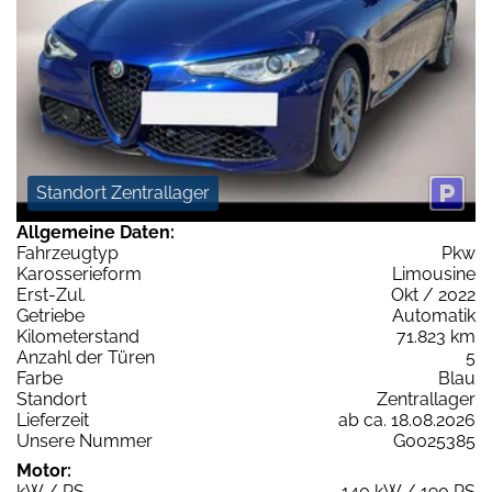
Standort Zentrallager
Allgemeine Daten:
Fahrzeugtyp
Pkw
Karosserieform
Limousine
Erst-Zul.
Okt / 2022
Getriebe
Automatik
Kilometerstand
71.823 km
Anzahl der Türen
5
Farbe
Blau
Standort
Zentrallager
Lieferzeit
ab ca. 18.08.2026
Unsere Nummer
G0025385
Motor:
kW / PS
140 kW / 190 PS