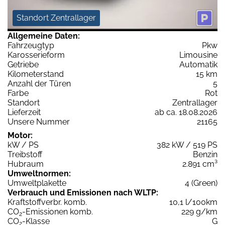
Standort Zentrallager
Allgemeine Daten:
Fahrzeugtyp
Pkw
Karosserieform
Limousine
Getriebe
Automatik
Kilometerstand
15 km
Anzahl der Türen
5
Farbe
Rot
Standort
Zentrallager
Lieferzeit
ab ca. 18.08.2026
Unsere Nummer
21165
Motor:
kW / PS
382 kW / 519 PS
Treibstoff
Benzin
Hubraum
2.891 cm³
Umweltnormen:
Umweltplakette
4 (Green)
Verbrauch und Emissionen nach WLTP:
Kraftstoffverbr. komb.
10,1 l/100km
CO
-Emissionen komb.
229 g/km
2
CO
-Klasse
G
2