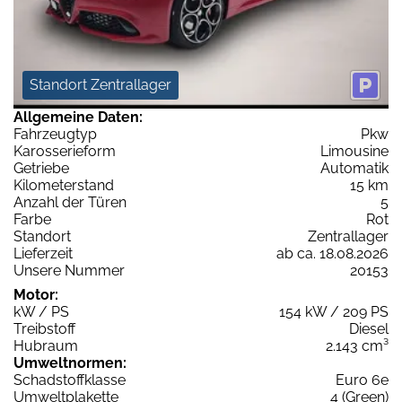
Standort Zentrallager
Allgemeine Daten:
Fahrzeugtyp
Pkw
Karosserieform
Limousine
Getriebe
Automatik
Kilometerstand
15 km
Anzahl der Türen
5
Farbe
Rot
Standort
Zentrallager
Lieferzeit
ab ca. 18.08.2026
Unsere Nummer
20153
Motor:
kW / PS
154 kW / 209 PS
Treibstoff
Diesel
Hubraum
2.143 cm³
Umweltnormen:
Schadstoffklasse
Euro 6e
Umweltplakette
4 (Green)