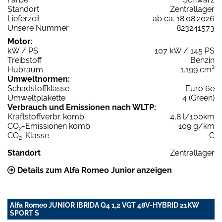
Standort
Zentrallager
Lieferzeit
ab ca. 18.08.2026
Unsere Nummer
823241573
Motor:
kW / PS
107 kW / 145 PS
Treibstoff
Benzin
Hubraum
1.199 cm³
Umweltnormen:
Schadstoffklasse
Euro 6e
Umweltplakette
4 (Green)
Verbrauch und Emissionen nach WLTP:
Kraftstoffverbr. komb.
4,8 l/100km
CO
-Emissionen komb.
109 g/km
2
CO
-Klasse
C
2
Standort
Zentrallager
Details zum Alfa Romeo Junior anzeigen
Alfa Romeo JUNIOR IBRIDA Q4 1,2 VGT 48V-HYBRID 21KW
SPORT S