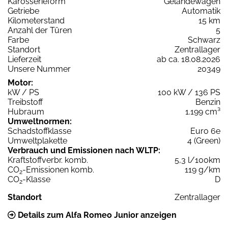
Karosserieform
Geländewagen
Getriebe
Automatik
Kilometerstand
15 km
Anzahl der Türen
5
Farbe
Schwarz
Standort
Zentrallager
Lieferzeit
ab ca. 18.08.2026
Unsere Nummer
20349
Motor:
kW / PS
100 kW / 136 PS
Treibstoff
Benzin
Hubraum
1.199 cm³
Umweltnormen:
Schadstoffklasse
Euro 6e
Umweltplakette
4 (Green)
Verbrauch und Emissionen nach WLTP:
Kraftstoffverbr. komb.
5,3 l/100km
CO
-Emissionen komb.
119 g/km
2
CO
-Klasse
D
2
Standort
Zentrallager
Details zum Alfa Romeo Junior anzeigen