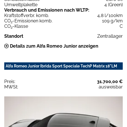
Umweltplakette
4 (Green)
Verbrauch und Emissionen nach WLTP:
Kraftstoffverbr. komb.
4,8 l/100km
CO
-Emissionen komb.
109 g/km
2
CO
-Klasse
C
2
Standort
Zentrallager
Details zum Alfa Romeo Junior anzeigen
Alfa Romeo Junior Ibrida Sport Speciale TechP Matrix 18"LM
Preis:
31.700,00 €
MWSt:
ausweisbar