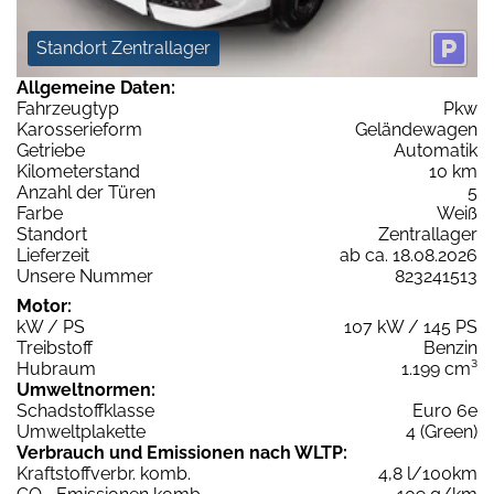
Standort Zentrallager
Allgemeine Daten:
Fahrzeugtyp
Pkw
Karosserieform
Geländewagen
Getriebe
Automatik
Kilometerstand
10 km
Anzahl der Türen
5
Farbe
Weiß
Standort
Zentrallager
Lieferzeit
ab ca. 18.08.2026
Unsere Nummer
823241513
Motor:
kW / PS
107 kW / 145 PS
Treibstoff
Benzin
Hubraum
1.199 cm³
Umweltnormen:
Schadstoffklasse
Euro 6e
Umweltplakette
4 (Green)
Verbrauch und Emissionen nach WLTP:
Kraftstoffverbr. komb.
4,8 l/100km