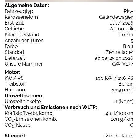
Allgemeine Daten:
Fahrzeugtyp
Pkw
Karosserieform
Geländewagen
Erst-Zul.
Jul / 2026
Getriebe
Automatik
Kilometerstand
10 km
Anzahl der Türen
5
Farbe
Blau
Standort
Zentrallager
Lieferzeit
ab ca. 25.09.2026
Unsere Nummer
GW-V177
Motor:
kW / PS
100 kW / 136 PS
Treibstoff
Benzin
Hubraum
1.199 cm³
Umweltnormen:
Umweltplakette
1 (None)
Verbrauch und Emissionen nach WLTP:
Kraftstoffverbr. komb.
4,8 l/100km
CO
-Emissionen komb.
109 g/km
2
CO
-Klasse
C
2
Standort
Zentrallager