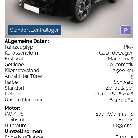
Standort Zentrallager
Allgemeine Daten:
Fahrzeugtyp
Pkw
Karosserieform
Geländewagen
Erst-Zul.
Mär / 2026
Getriebe
Automatik
Kilometerstand
2.500 km
Anzahl der Türen
5
Farbe
Schwarz
Standort
Zentrallager
Lieferzeit
ab ca. 18.08.2026
Unsere Nummer
823241569
Motor:
kW / PS
107 kW / 145 PS
Treibstoff
Benzin
Hubraum
1.199 cm³
Umweltnormen:
Schadstoffklasse
Euro 6e