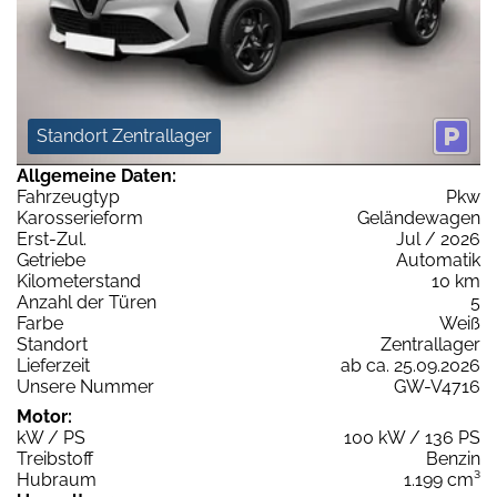
Standort Zentrallager
Allgemeine Daten:
Fahrzeugtyp
Pkw
Karosserieform
Geländewagen
Erst-Zul.
Jul / 2026
Getriebe
Automatik
Kilometerstand
10 km
Anzahl der Türen
5
Farbe
Weiß
Standort
Zentrallager
Lieferzeit
ab ca. 25.09.2026
Unsere Nummer
GW-V4716
Motor:
kW / PS
100 kW / 136 PS
Treibstoff
Benzin
Hubraum
1.199 cm³