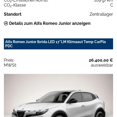
CO
-Emissionen komb.
109 g/km
2
CO
-Klasse
C
2
Standort
Zentrallager
Details zum Alfa Romeo Junior anzeigen
Alfa Romeo Junior Ibrida LED 17"LM Klimaaut Temp CarPla
PDC
Preis:
26.400,00 €
MWSt:
ausweisbar