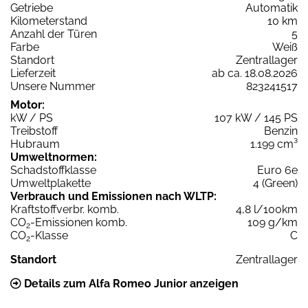
Getriebe
Automatik
Kilometerstand
10 km
Anzahl der Türen
5
Farbe
Weiß
Standort
Zentrallager
Lieferzeit
ab ca. 18.08.2026
Unsere Nummer
823241517
Motor:
kW / PS
107 kW / 145 PS
Treibstoff
Benzin
Hubraum
1.199 cm³
Umweltnormen:
Schadstoffklasse
Euro 6e
Umweltplakette
4 (Green)
Verbrauch und Emissionen nach WLTP:
Kraftstoffverbr. komb.
4,8 l/100km
CO
-Emissionen komb.
109 g/km
2
CO
-Klasse
C
2
Standort
Zentrallager
Details zum Alfa Romeo Junior anzeigen