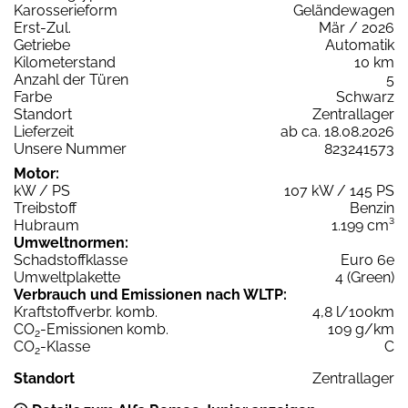
Karosserieform
Geländewagen
Erst-Zul.
Mär / 2026
Getriebe
Automatik
Kilometerstand
10 km
Anzahl der Türen
5
Farbe
Schwarz
Standort
Zentrallager
Lieferzeit
ab ca. 18.08.2026
Unsere Nummer
823241573
Motor:
kW / PS
107 kW / 145 PS
Treibstoff
Benzin
Hubraum
1.199 cm³
Umweltnormen:
Schadstoffklasse
Euro 6e
Umweltplakette
4 (Green)
Verbrauch und Emissionen nach WLTP:
Kraftstoffverbr. komb.
4,8 l/100km
CO
-Emissionen komb.
109 g/km
2
CO
-Klasse
C
2
Standort
Zentrallager