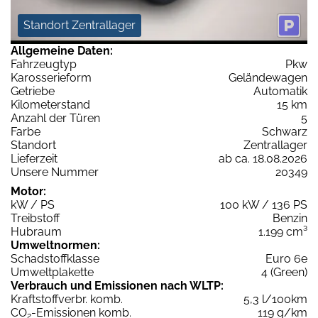
Standort Zentrallager
Allgemeine Daten:
Fahrzeugtyp
Pkw
Karosserieform
Geländewagen
Getriebe
Automatik
Kilometerstand
15 km
Anzahl der Türen
5
Farbe
Schwarz
Standort
Zentrallager
Lieferzeit
ab ca. 18.08.2026
Unsere Nummer
20349
Motor:
kW / PS
100 kW / 136 PS
Treibstoff
Benzin
Hubraum
1.199 cm³
Umweltnormen:
Schadstoffklasse
Euro 6e
Umweltplakette
4 (Green)
Verbrauch und Emissionen nach WLTP:
Kraftstoffverbr. komb.
5,3 l/100km
CO
-Emissionen komb.
119 g/km
2