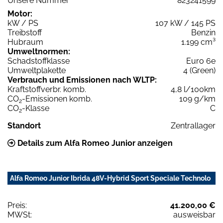
Unsere Nummer
823241599
Motor:
kW / PS
107 kW / 145 PS
Treibstoff
Benzin
Hubraum
1.199 cm³
Umweltnormen:
Schadstoffklasse
Euro 6e
Umweltplakette
4 (Green)
Verbrauch und Emissionen nach WLTP:
Kraftstoffverbr. komb.
4,8 l/100km
CO
-Emissionen komb.
109 g/km
2
CO
-Klasse
C
2
Standort
Zentrallager
Details zum Alfa Romeo Junior anzeigen
Alfa Romeo Junior Ibrida 48V-Hybrid Sport Speciale Technolo
Preis:
41.200,00 €
MWSt:
ausweisbar