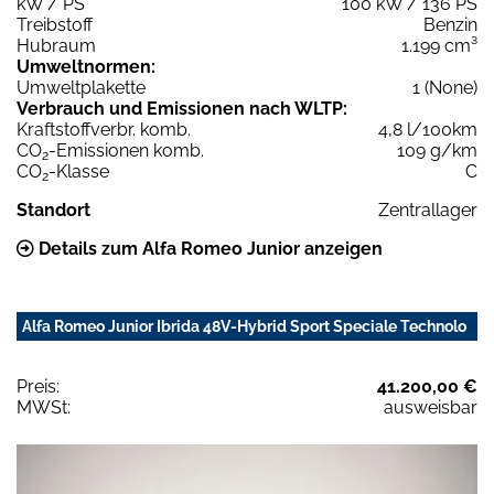
kW / PS
100 kW / 136 PS
Treibstoff
Benzin
Hubraum
1.199 cm³
Umweltnormen:
Umweltplakette
1 (None)
Verbrauch und Emissionen nach WLTP:
Kraftstoffverbr. komb.
4,8 l/100km
CO
-Emissionen komb.
109 g/km
2
CO
-Klasse
C
2
Standort
Zentrallager
Details zum Alfa Romeo Junior anzeigen
Alfa Romeo Junior Ibrida 48V-Hybrid Sport Speciale Technolo
Preis:
41.200,00 €
MWSt:
ausweisbar