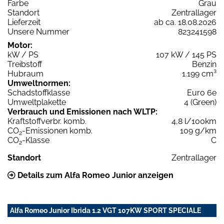
Farbe
Grau
Standort
Zentrallager
Lieferzeit
ab ca. 18.08.2026
Unsere Nummer
823241598
Motor:
kW / PS
107 kW / 145 PS
Treibstoff
Benzin
Hubraum
1.199 cm³
Umweltnormen:
Schadstoffklasse
Euro 6e
Umweltplakette
4 (Green)
Verbrauch und Emissionen nach WLTP:
Kraftstoffverbr. komb.
4,8 l/100km
CO
-Emissionen komb.
109 g/km
2
CO
-Klasse
C
2
Standort
Zentrallager
Details zum Alfa Romeo Junior anzeigen
Alfa Romeo Junior Ibrida 1.2 VGT 107KW SPORT SPECIALE