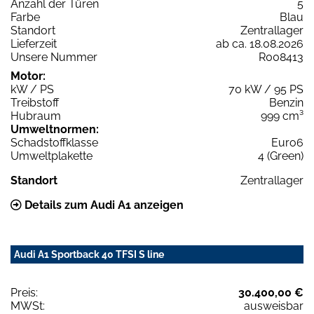
Anzahl der Türen
5
Farbe
Blau
Standort
Zentrallager
Lieferzeit
ab ca. 18.08.2026
Unsere Nummer
R008413
Motor:
kW / PS
70 kW / 95 PS
Treibstoff
Benzin
Hubraum
999 cm³
Umweltnormen:
Schadstoffklasse
Euro6
Umweltplakette
4 (Green)
Standort
Zentrallager
Details zum Audi A1 anzeigen
Audi A1 Sportback 40 TFSI S line
Preis:
30.400,00 €
MWSt:
ausweisbar