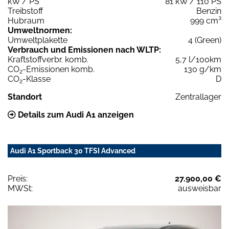
kW / PS
81 kW / 110 PS
Treibstoff
Benzin
Hubraum
999 cm³
Umweltnormen:
Umweltplakette
4 (Green)
Verbrauch und Emissionen nach WLTP:
Kraftstoffverbr. komb.
5,7 l/100km
CO
-Emissionen komb.
130 g/km
2
CO
-Klasse
D
2
Standort
Zentrallager
Details zum Audi A1 anzeigen
Audi A1 Sportback 30 TFSI Advanced
Preis:
27.900,00 €
MWSt:
ausweisbar