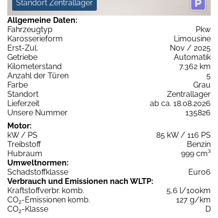
Standort Zentrallager
Allgemeine Daten:
Fahrzeugtyp
Pkw
Karosserieform
Limousine
Erst-Zul.
Nov / 2025
Getriebe
Automatik
Kilometerstand
7.362 km
Anzahl der Türen
5
Farbe
Grau
Standort
Zentrallager
Lieferzeit
ab ca. 18.08.2026
Unsere Nummer
135826
Motor:
kW / PS
85 kW / 116 PS
Treibstoff
Benzin
Hubraum
999 cm³
Umweltnormen:
Schadstoffklasse
Euro6
Verbrauch und Emissionen nach WLTP:
Kraftstoffverbr. komb.
5,6 l/100km
CO
-Emissionen komb.
127 g/km
2
CO
-Klasse
D
2