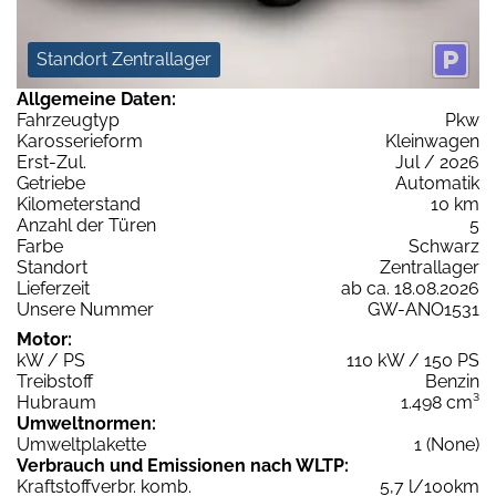
Standort Zentrallager
Allgemeine Daten:
Fahrzeugtyp
Pkw
Karosserieform
Kleinwagen
Erst-Zul.
Jul / 2026
Getriebe
Automatik
Kilometerstand
10 km
Anzahl der Türen
5
Farbe
Schwarz
Standort
Zentrallager
Lieferzeit
ab ca. 18.08.2026
Unsere Nummer
GW-ANO1531
Motor:
kW / PS
110 kW / 150 PS
Treibstoff
Benzin
Hubraum
1.498 cm³
Umweltnormen:
Umweltplakette
1 (None)
Verbrauch und Emissionen nach WLTP:
Kraftstoffverbr. komb.
5,7 l/100km