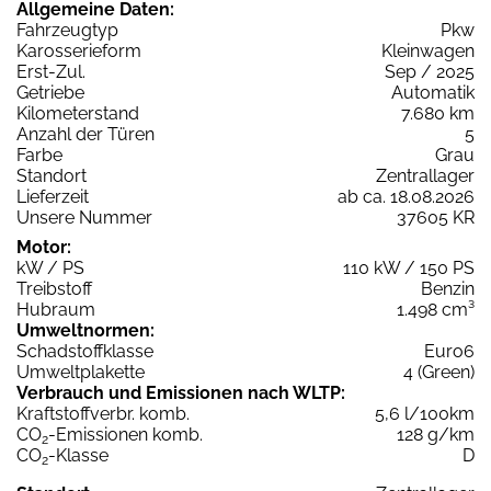
Allgemeine Daten:
Fahrzeugtyp
Pkw
Karosserieform
Kleinwagen
Erst-Zul.
Sep / 2025
Getriebe
Automatik
Kilometerstand
7.680 km
Anzahl der Türen
5
Farbe
Grau
Standort
Zentrallager
Lieferzeit
ab ca. 18.08.2026
Unsere Nummer
37605 KR
Motor:
kW / PS
110 kW / 150 PS
Treibstoff
Benzin
Hubraum
1.498 cm³
Umweltnormen:
Schadstoffklasse
Euro6
Umweltplakette
4 (Green)
Verbrauch und Emissionen nach WLTP:
Kraftstoffverbr. komb.
5,6 l/100km
CO
-Emissionen komb.
128 g/km
2
CO
-Klasse
D
2