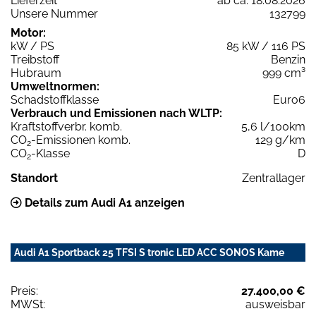
Lieferzeit
ab ca. 18.08.2026
Unsere Nummer
132799
Motor:
kW / PS
85 kW / 116 PS
Treibstoff
Benzin
Hubraum
999 cm³
Umweltnormen:
Schadstoffklasse
Euro6
Verbrauch und Emissionen nach WLTP:
Kraftstoffverbr. komb.
5,6 l/100km
CO
-Emissionen komb.
129 g/km
2
CO
-Klasse
D
2
Standort
Zentrallager
Details zum Audi A1 anzeigen
Audi A1 Sportback 25 TFSI S tronic LED ACC SONOS Kame
Preis:
27.400,00 €
MWSt:
ausweisbar