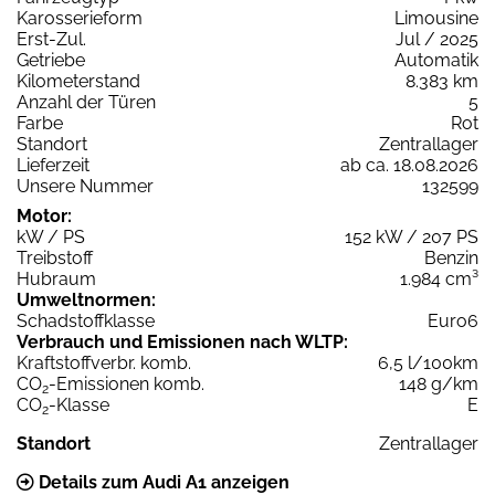
Karosserieform
Limousine
Erst-Zul.
Jul / 2025
Getriebe
Automatik
Kilometerstand
8.383 km
Anzahl der Türen
5
Farbe
Rot
Standort
Zentrallager
Lieferzeit
ab ca. 18.08.2026
Unsere Nummer
132599
Motor:
kW / PS
152 kW / 207 PS
Treibstoff
Benzin
Hubraum
1.984 cm³
Umweltnormen:
Schadstoffklasse
Euro6
Verbrauch und Emissionen nach WLTP:
Kraftstoffverbr. komb.
6,5 l/100km
CO
-Emissionen komb.
148 g/km
2
CO
-Klasse
E
2
Standort
Zentrallager
Details zum Audi A1 anzeigen