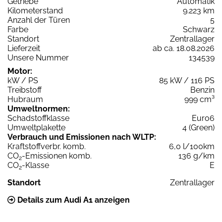
Getriebe
Automatik
Kilometerstand
9.223 km
Anzahl der Türen
5
Farbe
Schwarz
Standort
Zentrallager
Lieferzeit
ab ca. 18.08.2026
Unsere Nummer
134539
Motor:
kW / PS
85 kW / 116 PS
Treibstoff
Benzin
Hubraum
999 cm³
Umweltnormen:
Schadstoffklasse
Euro6
Umweltplakette
4 (Green)
Verbrauch und Emissionen nach WLTP:
Kraftstoffverbr. komb.
6,0 l/100km
CO
-Emissionen komb.
136 g/km
2
CO
-Klasse
E
2
Standort
Zentrallager
Details zum Audi A1 anzeigen