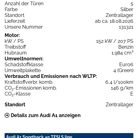
Anzahl der Türen
5
Farbe
Silber
Standort
Zentrallager
Lieferzeit
ab ca. 18.08.2026
Unsere Nummer
131321
Motor:
kW / PS
152 kW / 207 PS
Treibstoff
Benzin
Hubraum
1.984 cm³
Umweltnormen:
Schadstoffklasse
Euro6
Umweltplakette
4 (Green)
Verbrauch und Emissionen nach WLTP:
Kraftstoffverbr. komb.
6,4 l/100km
CO
-Emissionen komb.
146 g/km
2
CO
-Klasse
E
2
Standort
Zentrallager
Details zum Audi A1 anzeigen
Audi A1 Sportback 40 TFSI S line