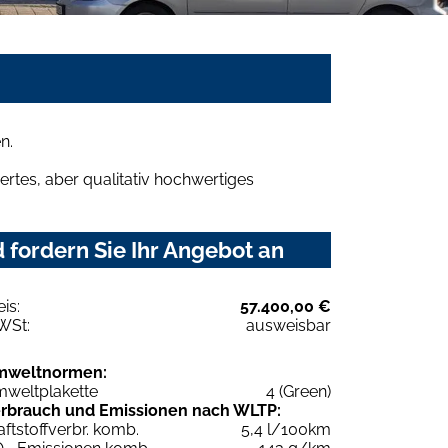
n.
rtes, aber qualitativ hochwertiges
 fordern Sie Ihr Angebot an
eis:
57.400,00 €
WSt:
ausweisbar
mweltnormen:
weltplakette
4 (Green)
rbrauch und Emissionen nach WLTP:
aftstoffverbr. komb.
5,4 l/100km