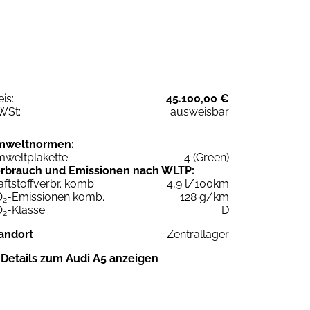
eis:
45.100,00 €
WSt:
ausweisbar
mweltnormen:
weltplakette
4 (Green)
rbrauch und Emissionen nach WLTP:
aftstoffverbr. komb.
4,9 l/100km
O
-Emissionen komb.
128 g/km
2
O
-Klasse
D
2
andort
Zentrallager
Details zum Audi A5 anzeigen