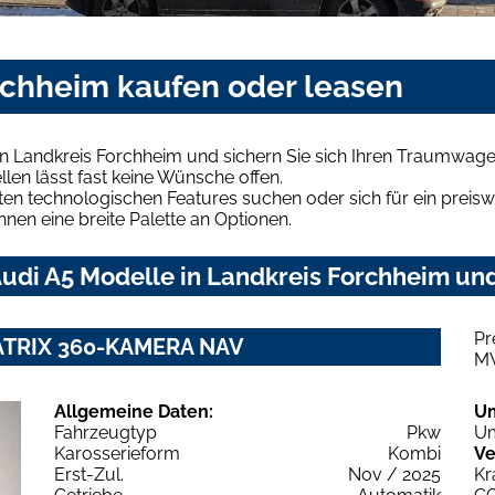
rchheim kaufen oder leasen
n Landkreis Forchheim und sichern Sie sich Ihren Traumwage
len lässt fast keine Wünsche offen.
en technologischen Features suchen oder sich für ein preiswe
hnen eine breite Palette an Optionen.
udi A5 Modelle in Landkreis Forchheim und
Pr
 MATRIX 360-KAMERA NAV
M
Allgemeine Daten:
U
Fahrzeugtyp
Pkw
Um
Karosserieform
Kombi
Ve
Erst-Zul.
Nov / 2025
Kr