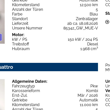
Getriebe
Automatik
C
Kilometerstand
12.500 km
C
Anzahl der Türen
5
St
Farbe
Blau
Standort
Zentrallager
Lieferzeit
ab ca. 18.08.2026
Unsere Nummer
85342_GW_MUE-V
Motor:
kW / PS
150 kW / 204 PS
Treibstoff
Diesel
Hubraum
1.968 cm³
Pr
uattro
M
Allgemeine Daten:
U
Fahrzeugtyp
Pkw
Um
Karosserieform
Kombi
Ve
Erst-Zul.
Mär / 2026
Kr
Getriebe
Automatik
C
Kilometerstand
11.000 km
C
Anzahl der Türen
5