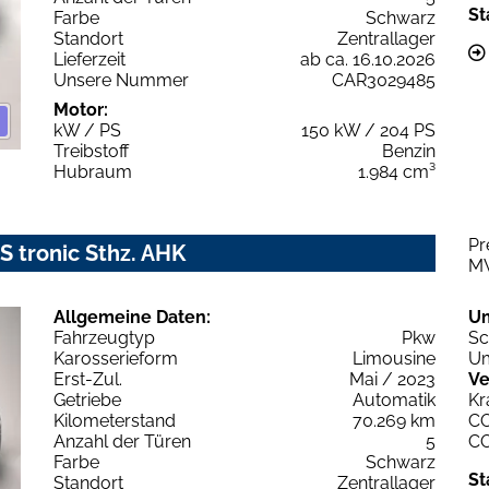
St
Farbe
Schwarz
Standort
Zentrallager
Lieferzeit
ab ca. 16.10.2026
Unsere Nummer
CAR3029485
Motor:
kW / PS
150 kW / 204 PS
Treibstoff
Benzin
Hubraum
1.984 cm³
Pr
S tronic Sthz. AHK
M
Allgemeine Daten:
U
Fahrzeugtyp
Pkw
Sc
Karosserieform
Limousine
Um
Erst-Zul.
Mai / 2023
Ve
Getriebe
Automatik
Kr
Kilometerstand
70.269 km
C
Anzahl der Türen
5
C
Farbe
Schwarz
St
Standort
Zentrallager