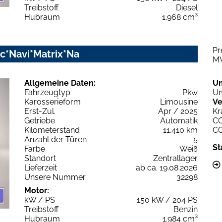
Treibstoff
Diesel
Hubraum
1.968 cm³
Pr
nic*Navi*Matrix*Na
M
Allgemeine Daten:
U
Fahrzeugtyp
Pkw
Um
Karosserieform
Limousine
Ve
Erst-Zul.
Apr / 2025
Kr
Getriebe
Automatik
C
Kilometerstand
11.410 km
C
Anzahl der Türen
5
St
Farbe
Weiß
Standort
Zentrallager
Lieferzeit
ab ca. 19.08.2026
Unsere Nummer
32298
Motor:
kW / PS
150 kW / 204 PS
Treibstoff
Benzin
Hubraum
1.984 cm³