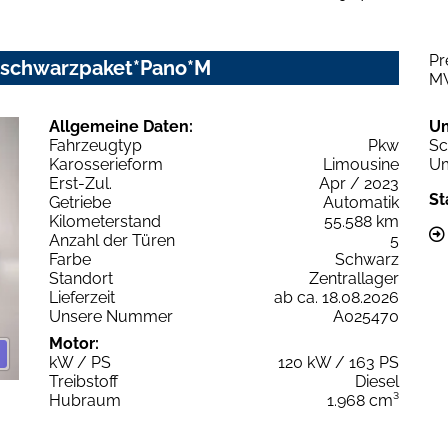
Pr
c schwarzpaket*Pano*M
M
Allgemeine Daten:
U
Fahrzeugtyp
Pkw
Sc
Karosserieform
Limousine
Um
Erst-Zul.
Apr / 2023
St
Getriebe
Automatik
Kilometerstand
55.588 km
Anzahl der Türen
5
Farbe
Schwarz
Standort
Zentrallager
Lieferzeit
ab ca. 18.08.2026
Unsere Nummer
A025470
Motor:
kW / PS
120 kW / 163 PS
Treibstoff
Diesel
Hubraum
1.968 cm³