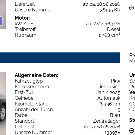
Lieferzeit
ab ca. 18.08.2026
Unsere Nummer
38135 KR
Motor:
kW / PS
120 kW / 163 PS
Treibstoff
Diesel
Hubraum
1.968 cm³
Pr
M
Allgemeine Daten:
U
Fahrzeugtyp
Pkw
Sc
Karosserieform
Limousine
Um
Erst-Zul.
Jan / 2025
Ve
Getriebe
Automatik
Kr
Kilometerstand
6.396 km
C
Anzahl der Türen
5
C
Farbe
Blau
St
Standort
Zentrallager
Lieferzeit
ab ca. 18.08.2026
Unsere Nummer
133978