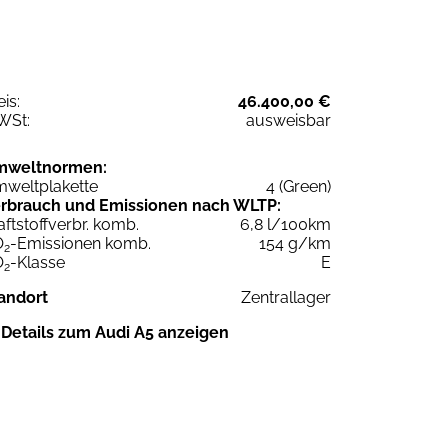
eis:
46.400,00 €
WSt:
ausweisbar
mweltnormen:
weltplakette
4 (Green)
rbrauch und Emissionen nach WLTP:
aftstoffverbr. komb.
6,8 l/100km
O
-Emissionen komb.
154 g/km
2
O
-Klasse
E
2
andort
Zentrallager
Details zum Audi A5 anzeigen