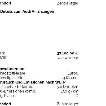
andort
Zentrallager
Details zum Audi A5 anzeigen
eis:
37.100,00 €
WSt:
ausweisbar
mweltnormen:
hadstoffklasse
Euro6
weltplakette
4 (Green)
rbrauch und Emissionen nach WLTP:
aftstoffverbr. komb.
5,0 l/100km
O
-Emissionen komb.
130 g/km
2
O
-Klasse
D
2
andort
Zentrallager