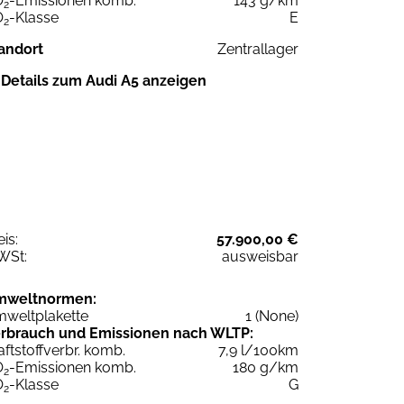
O
-Emissionen komb.
143 g/km
2
O
-Klasse
E
2
andort
Zentrallager
Details zum Audi A5 anzeigen
eis:
57.900,00 €
WSt:
ausweisbar
mweltnormen:
weltplakette
1 (None)
rbrauch und Emissionen nach WLTP:
aftstoffverbr. komb.
7,9 l/100km
O
-Emissionen komb.
180 g/km
2
O
-Klasse
G
2