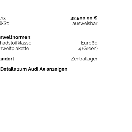
eis:
32.500,00 €
WSt:
ausweisbar
mweltnormen:
hadstoffklasse
Euro6d
weltplakette
4 (Green)
andort
Zentrallager
Details zum Audi A5 anzeigen