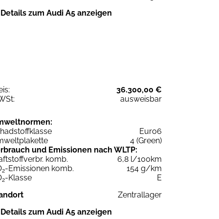
Details zum Audi A5 anzeigen
eis:
36.300,00 €
WSt:
ausweisbar
mweltnormen:
hadstoffklasse
Euro6
weltplakette
4 (Green)
rbrauch und Emissionen nach WLTP:
aftstoffverbr. komb.
6,8 l/100km
O
-Emissionen komb.
154 g/km
2
O
-Klasse
E
2
andort
Zentrallager
Details zum Audi A5 anzeigen