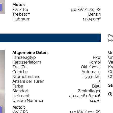
Motor:
kW / PS
110 kW / 150 PS
Treibstoff
Benzin
Hubraum
1.984 cm³
Pr
M
Allgemeine Daten:
U
Fahrzeugtyp
Pkw
Um
Karosserieform
Kombi
Ve
Erst-Zul.
Okt / 2025
Kr
Getriebe
Automatik
C
Kilometerstand
25.931 km
C
Anzahl der Türen
5
St
Farbe
Blau
Standort
Zentrallager
Lieferzeit
ab ca. 18.08.2026
Unsere Nummer
14470
Motor:
kW / PS
150 kW / 204 PS