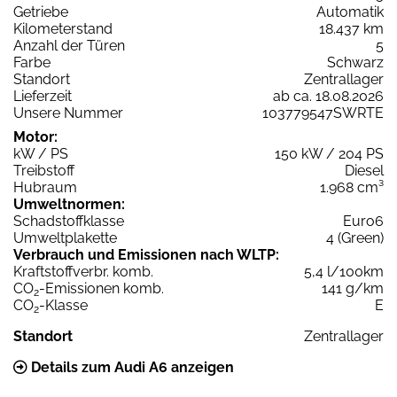
Getriebe
Automatik
Kilometerstand
18.437 km
Anzahl der Türen
5
Farbe
Schwarz
Standort
Zentrallager
Lieferzeit
ab ca. 18.08.2026
Unsere Nummer
103779547SWRTE
Motor:
kW / PS
150 kW / 204 PS
Treibstoff
Diesel
Hubraum
1.968 cm³
Umweltnormen:
Schadstoffklasse
Euro6
Umweltplakette
4 (Green)
Verbrauch und Emissionen nach WLTP:
Kraftstoffverbr. komb.
5,4 l/100km
CO
-Emissionen komb.
141 g/km
2
CO
-Klasse
E
2
Standort
Zentrallager
Details zum Audi A6 anzeigen