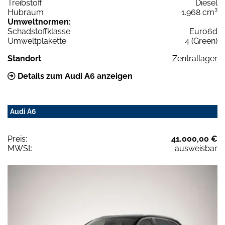
Treibstoff
Diesel
Hubraum
1.968 cm³
Umweltnormen:
Schadstoffklasse
Euro6d
Umweltplakette
4 (Green)
Standort
Zentrallager
Details zum Audi A6 anzeigen
Audi A6
Preis:
41.000,00 €
MWSt:
ausweisbar