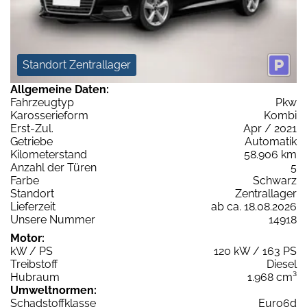
Standort Zentrallager
Allgemeine Daten:
Fahrzeugtyp
Pkw
Karosserieform
Kombi
Erst-Zul.
Apr / 2021
Getriebe
Automatik
Kilometerstand
58.906 km
Anzahl der Türen
5
Farbe
Schwarz
Standort
Zentrallager
Lieferzeit
ab ca. 18.08.2026
Unsere Nummer
14918
Motor:
kW / PS
120 kW / 163 PS
Treibstoff
Diesel
Hubraum
1.968 cm³
Umweltnormen:
Schadstoffklasse
Euro6d