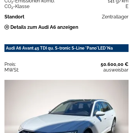
CO
-Emissionen komb.
141 g/km
2
CO
-Klasse
E
2
Standort
Zentrallager
Details zum Audi A6 anzeigen
Audi A6 Avant 45 TDI qu. S-tronic S-Line *Pano*LED*Na
Preis:
50.600,00 €
MWSt:
ausweisbar