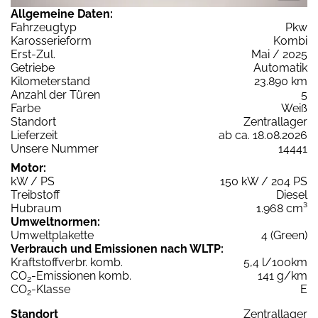
Allgemeine Daten:
Fahrzeugtyp
Pkw
Karosserieform
Kombi
Erst-Zul.
Mai / 2025
Getriebe
Automatik
Kilometerstand
23.890 km
Anzahl der Türen
5
Farbe
Weiß
Standort
Zentrallager
Lieferzeit
ab ca. 18.08.2026
Unsere Nummer
14441
Motor:
kW / PS
150 kW / 204 PS
Treibstoff
Diesel
Hubraum
1.968 cm³
Umweltnormen:
Umweltplakette
4 (Green)
Verbrauch und Emissionen nach WLTP:
Kraftstoffverbr. komb.
5,4 l/100km
CO
-Emissionen komb.
141 g/km
2
CO
-Klasse
E
2
Standort
Zentrallager