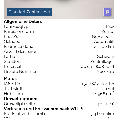
Standort Zentrallager
Allgemeine Daten:
Fahrzeugtyp
Pkw
Karosserieform
Kombi
Erst-Zul.
Nov / 2025
Getriebe
Automatik
Kilometerstand
23.300 km
Anzahl der Türen
5
Farbe
Schwarz
Standort
Zentrallager
Lieferzeit
ab ca. 18.08.2026
Unsere Nummer
N009510
Motor:
kW / PS
150 kW / 204 PS
Treibstoff
Diesel
Hubraum
1.968 cm³
Umweltnormen:
Umweltplakette
4 (Green)
Verbrauch und Emissionen nach WLTP:
Kraftstoffverbr. komb.
5,4 l/100km