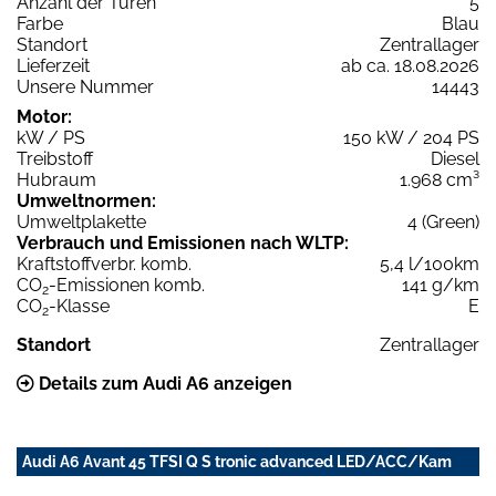
Anzahl der Türen
5
Farbe
Blau
Standort
Zentrallager
Lieferzeit
ab ca. 18.08.2026
Unsere Nummer
14443
Motor:
kW / PS
150 kW / 204 PS
Treibstoff
Diesel
Hubraum
1.968 cm³
Umweltnormen:
Umweltplakette
4 (Green)
Verbrauch und Emissionen nach WLTP:
Kraftstoffverbr. komb.
5,4 l/100km
CO
-Emissionen komb.
141 g/km
2
CO
-Klasse
E
2
Standort
Zentrallager
Details zum Audi A6 anzeigen
Audi A6 Avant 45 TFSI Q S tronic advanced LED/ACC/Kam