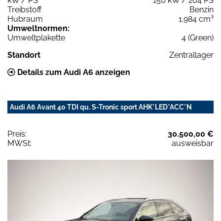
kW / PS
150 kW / 204 PS
Treibstoff
Benzin
Hubraum
1.984 cm³
Umweltnormen:
Umweltplakette
4 (Green)
Standort
Zentrallager
Details zum Audi A6 anzeigen
Audi A6 Avant 40 TDI qu. S-Tronic sport AHK*LED*ACC*N
Preis:
30.500,00 €
MWSt:
ausweisbar