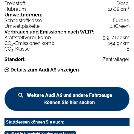
Treibstoff
Diesel
Hubraum
1.968 cm³
Umweltnormen:
Schadstoffklasse
Euro6d
Umweltplakette
4 (Green)
Verbrauch und Emissionen nach WLTP:
Kraftstoffverbr. komb.
5,9 l/100km
CO
-Emissionen komb.
154 g/km
2
CO
-Klasse
E
2
Standort
Zentrallager
Details zum Audi A6 anzeigen
Weitere Audi A6 und andere Fahrzeuge
können Sie hier suchen
Stattdessen können Sie auch:
Audi A6 in Hirschaid Kaufen oder leasen