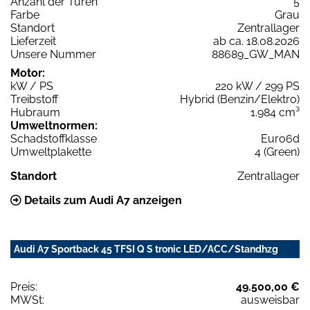
Anzahl der Türen
5
Farbe
Grau
Standort
Zentrallager
Lieferzeit
ab ca. 18.08.2026
Unsere Nummer
88689_GW_MAN
Motor:
kW / PS
220 kW / 299 PS
Treibstoff
Hybrid (Benzin/Elektro)
Hubraum
1.984 cm³
Umweltnormen:
Schadstoffklasse
Euro6d
Umweltplakette
4 (Green)
Standort
Zentrallager
Details zum Audi A7 anzeigen
Audi A7 Sportback 45 TFSI Q S tronic LED/ACC/Standhzg
Preis:
49.500,00 €
MWSt:
ausweisbar