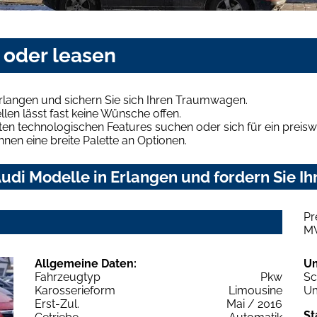
 oder leasen
rlangen und sichern Sie sich Ihren Traumwagen.
len lässt fast keine Wünsche offen.
en technologischen Features suchen oder sich für ein preiswe
hnen eine breite Palette an Optionen.
udi Modelle in Erlangen und fordern Sie Ih
Pr
M
Allgemeine Daten:
U
Fahrzeugtyp
Pkw
Sc
Karosserieform
Limousine
Um
Erst-Zul.
Mai / 2016
St