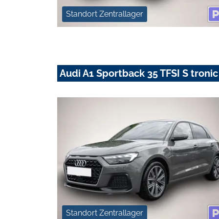
Standort Zentrallager
Audi A1 Sportback 35 TFSI S troni
Standort Zentrallager