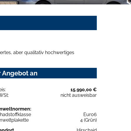
rtes, aber qualitativ hochwertiges
r Angebot an
eis:
15.990,00 €
WSt:
nicht ausweisbar
mweltnormen:
hadstoffklasse
Euro6
weltplakette
4 (Grün)
andort
Hirschaid