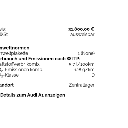
eis:
31.800,00 €
WSt:
ausweisbar
mweltnormen:
weltplakette
1 (None)
rbrauch und Emissionen nach WLTP:
aftstoffverbr. komb.
5,7 l/100km
O
-Emissionen komb.
128 g/km
2
O
-Klasse
D
2
andort
Zentrallager
Details zum Audi A1 anzeigen