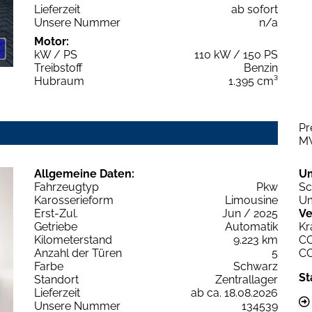
Lieferzeit
ab sofort
Unsere Nummer
n/a
Motor:
kW / PS
110 kW / 150 PS
Treibstoff
Benzin
Hubraum
1.395 cm³
Pr
M
Allgemeine Daten:
U
Fahrzeugtyp
Pkw
Sc
Karosserieform
Limousine
Um
Erst-Zul.
Jun / 2025
Ve
Getriebe
Automatik
Kr
Kilometerstand
9.223 km
C
Anzahl der Türen
5
C
Farbe
Schwarz
St
Standort
Zentrallager
Lieferzeit
ab ca. 18.08.2026
Unsere Nummer
134539