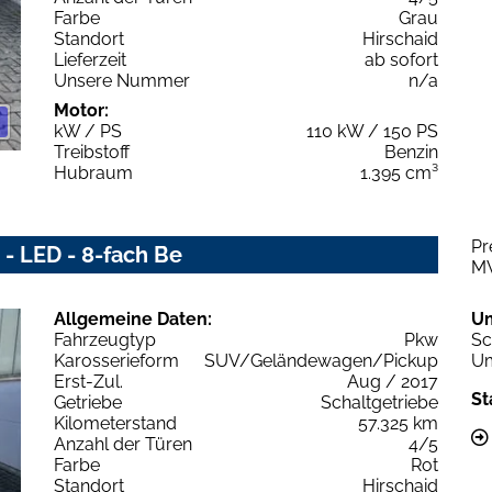
Farbe
Grau
Standort
Hirschaid
Lieferzeit
ab sofort
Unsere Nummer
n/a
Motor:
kW / PS
110 kW / 150 PS
Treibstoff
Benzin
Hubraum
1.395 cm³
Pr
 - LED - 8-fach Be
M
Allgemeine Daten:
U
Fahrzeugtyp
Pkw
Sc
Karosserieform
SUV/Geländewagen/Pickup
Um
Erst-Zul.
Aug / 2017
St
Getriebe
Schaltgetriebe
Kilometerstand
57.325 km
Anzahl der Türen
4/5
Farbe
Rot
Standort
Hirschaid