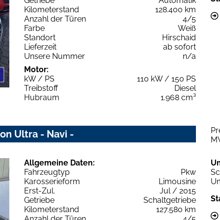
Getriebe
Automatik
Kilometerstand
128.400 km
Anzahl der Türen
4/5
Farbe
Weiß
Standort
Hirschaid
Lieferzeit
ab sofort
Unsere Nummer
n/a
Motor:
kW / PS
110 kW / 150 PS
Treibstoff
Diesel
Hubraum
1.968 cm³
Pr
on Ultra - Navi -
M
Allgemeine Daten:
U
Fahrzeugtyp
Pkw
Sc
Karosserieform
Limousine
Um
Erst-Zul.
Jul / 2015
St
Getriebe
Schaltgetriebe
Kilometerstand
127.580 km
Anzahl der Türen
4/5