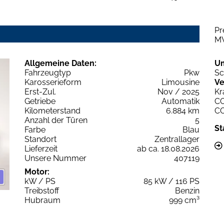
Pr
M
Allgemeine Daten:
U
Fahrzeugtyp
Pkw
Sc
Karosserieform
Limousine
Ve
Erst-Zul.
Nov / 2025
Kr
Getriebe
Automatik
C
Kilometerstand
6.884 km
C
Anzahl der Türen
5
St
Farbe
Blau
Standort
Zentrallager
Lieferzeit
ab ca. 18.08.2026
Unsere Nummer
407119
Motor:
kW / PS
85 kW / 116 PS
Treibstoff
Benzin
Hubraum
999 cm³