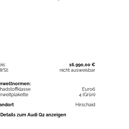
eis:
16.990,00 €
WSt:
nicht ausweisbar
mweltnormen:
hadstoffklasse
Euro6
weltplakette
4 (Grün)
andort
Hirschaid
Details zum Audi Q2 anzeigen