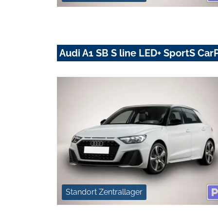
Audi A1 SB S line LED+ SportS Car
Standort Zentrallager