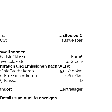
eis:
29.600,00 €
WSt:
ausweisbar
mweltnormen:
hadstoffklasse
Euro6
weltplakette
4 (Green)
rbrauch und Emissionen nach WLTP:
aftstoffverbr. komb.
5,6 l/100km
O
-Emissionen komb.
128 g/km
2
O
-Klasse
D
2
andort
Zentrallager
Details zum Audi A1 anzeigen