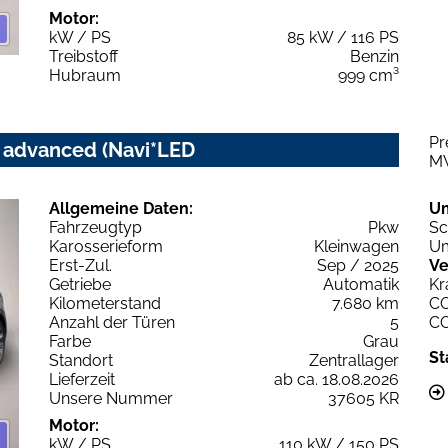
Motor:
kW / PS
85 kW / 116 PS
Treibstoff
Benzin
Hubraum
999 cm³
Pr
c advanced (Navi*LED
M
Allgemeine Daten:
U
Fahrzeugtyp
Pkw
Sc
Karosserieform
Kleinwagen
Um
Erst-Zul.
Sep / 2025
Ve
Getriebe
Automatik
Kr
Kilometerstand
7.680 km
C
Anzahl der Türen
5
C
Farbe
Grau
St
Standort
Zentrallager
Lieferzeit
ab ca. 18.08.2026
Unsere Nummer
37605 KR
Motor:
kW / PS
110 kW / 150 PS