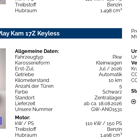
Treibstoff
Benzin
Hubraum
1.498 cm³
Pr
Play Kam 17Z Keyless
M
Allgemeine Daten:
U
Fahrzeugtyp
Pkw
Um
Karosserieform
Kleinwagen
Ve
Erst-Zul.
Jul / 2026
Kr
Getriebe
Automatik
C
Kilometerstand
10 km
C
Anzahl der Türen
5
St
Farbe
Schwarz
Standort
Zentrallager
Lieferzeit
ab ca. 18.08.2026
Unsere Nummer
GW-ANO1531
Motor:
kW / PS
110 kW / 150 PS
Treibstoff
Benzin
Hubraum
1.498 cm³