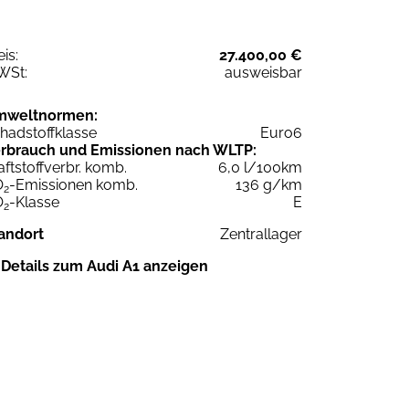
eis:
27.400,00 €
WSt:
ausweisbar
mweltnormen:
hadstoffklasse
Euro6
rbrauch und Emissionen nach WLTP:
aftstoffverbr. komb.
6,0 l/100km
O
-Emissionen komb.
136 g/km
2
O
-Klasse
E
2
andort
Zentrallager
Details zum Audi A1 anzeigen