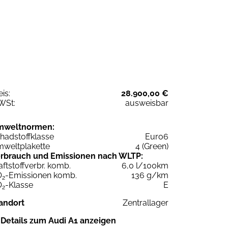
eis:
28.900,00 €
WSt:
ausweisbar
mweltnormen:
hadstoffklasse
Euro6
weltplakette
4 (Green)
rbrauch und Emissionen nach WLTP:
aftstoffverbr. komb.
6,0 l/100km
O
-Emissionen komb.
136 g/km
2
O
-Klasse
E
2
andort
Zentrallager
Details zum Audi A1 anzeigen