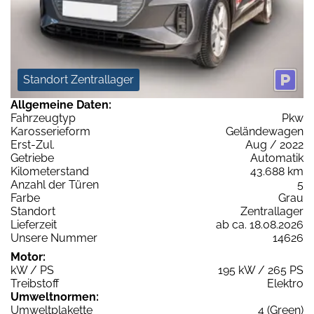
Standort Zentrallager
Allgemeine Daten:
Fahrzeugtyp
Pkw
Karosserieform
Geländewagen
Erst-Zul.
Aug / 2022
Getriebe
Automatik
Kilometerstand
43.688 km
Anzahl der Türen
5
Farbe
Grau
Standort
Zentrallager
Lieferzeit
ab ca. 18.08.2026
Unsere Nummer
14626
Motor:
kW / PS
195 kW / 265 PS
Treibstoff
Elektro
Umweltnormen:
Umweltplakette
4 (Green)