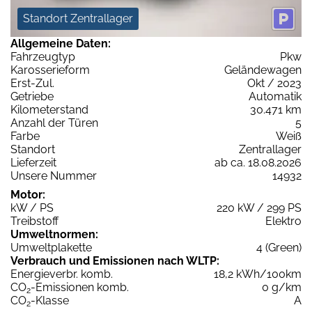
Standort Zentrallager
Allgemeine Daten:
Fahrzeugtyp
Pkw
Karosserieform
Geländewagen
Erst-Zul.
Okt / 2023
Getriebe
Automatik
Kilometerstand
30.471 km
Anzahl der Türen
5
Farbe
Weiß
Standort
Zentrallager
Lieferzeit
ab ca. 18.08.2026
Unsere Nummer
14932
Motor:
kW / PS
220 kW / 299 PS
Treibstoff
Elektro
Umweltnormen:
Umweltplakette
4 (Green)
Verbrauch und Emissionen nach WLTP:
Energieverbr. komb.
18,2 kWh/100km
CO
-Emissionen komb.
0 g/km
2
CO
-Klasse
A
2