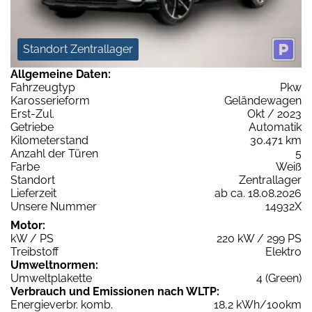
Standort Zentrallager
Allgemeine Daten:
Fahrzeugtyp
Pkw
Karosserieform
Geländewagen
Erst-Zul.
Okt / 2023
Getriebe
Automatik
Kilometerstand
30.471 km
Anzahl der Türen
5
Farbe
Weiß
Standort
Zentrallager
Lieferzeit
ab ca. 18.08.2026
Unsere Nummer
14932X
Motor:
kW / PS
220 kW / 299 PS
Treibstoff
Elektro
Umweltnormen:
Umweltplakette
4 (Green)
Verbrauch und Emissionen nach WLTP:
Energieverbr. komb.
18,2 kWh/100km