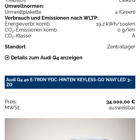
Treibstoff
Elektro
Umweltnormen:
Umweltplakette
4 (Green)
Verbrauch und Emissionen nach WLTP:
Energieverbr. komb.
19,2 kWh/100km
CO
-Emissionen komb.
0 g/km
2
CO
-Klasse
A
2
Standort
Zentrallager
Details zum Audi Q4 anzeigen
Audi Q4 40 E-TRON*PDC-HINTEN*KEYLESS-GO*NAVI*LED*3-
ZO
Preis:
34.000,00 €
MWSt:
ausweisbar