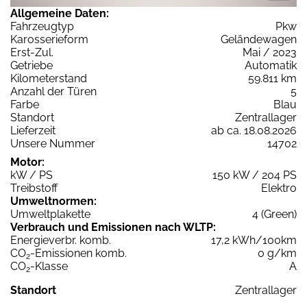
Allgemeine Daten:
Fahrzeugtyp
Pkw
Karosserieform
Geländewagen
Erst-Zul.
Mai / 2023
Getriebe
Automatik
Kilometerstand
59.811 km
Anzahl der Türen
5
Farbe
Blau
Standort
Zentrallager
Lieferzeit
ab ca. 18.08.2026
Unsere Nummer
14702
Motor:
kW / PS
150 kW / 204 PS
Treibstoff
Elektro
Umweltnormen:
Umweltplakette
4 (Green)
Verbrauch und Emissionen nach WLTP:
Energieverbr. komb.
17,2 kWh/100km
CO
-Emissionen komb.
0 g/km
2
CO
-Klasse
A
2
Standort
Zentrallager