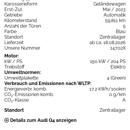
Karosserieform
Geländewagen
Erst-Zul.
Mai / 2023
Getriebe
Automatik
Kilometerstand
59.811 km
Anzahl der Türen
5
Farbe
Blau
Standort
Zentrallager
Lieferzeit
ab ca. 18.08.2026
Unsere Nummer
14702X
Motor:
kW / PS
150 kW / 204 PS
Treibstoff
Elektro
Umweltnormen:
Umweltplakette
4 (Green)
Verbrauch und Emissionen nach WLTP:
Energieverbr. komb.
17,2 kWh/100km
CO
-Emissionen komb.
0 g/km
2
CO
-Klasse
A
2
Standort
Zentrallager
Details zum Audi Q4 anzeigen