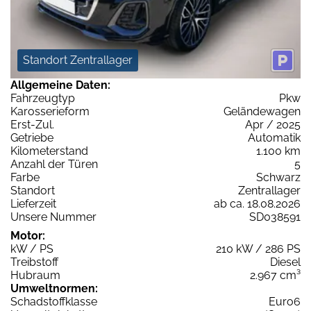
Standort Zentrallager
Allgemeine Daten:
Fahrzeugtyp
Pkw
Karosserieform
Geländewagen
Erst-Zul.
Apr / 2025
Getriebe
Automatik
Kilometerstand
1.100 km
Anzahl der Türen
5
Farbe
Schwarz
Standort
Zentrallager
Lieferzeit
ab ca. 18.08.2026
Unsere Nummer
SD038591
Motor:
kW / PS
210 kW / 286 PS
Treibstoff
Diesel
Hubraum
2.967 cm³
Umweltnormen:
Schadstoffklasse
Euro6