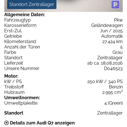
Standort Zentrallager
Allgemeine Daten:
Fahrzeugtyp
Pkw
Karosserieform
Geländewagen
Erst-Zul.
Jun / 2025
Getriebe
Automatik
Kilometerstand
27.424 km
Anzahl der Türen
5
Farbe
Grau
Standort
Zentrallager
Lieferzeit
ab ca. 18.08.2026
Unsere Nummer
D046523
Motor:
kW / PS
250 kW / 340 PS
Treibstoff
Benzin
Hubraum
2.995 cm³
Umweltnormen:
Umweltplakette
4 (Green)
Standort
Zentrallager
Details zum Audi Q7 anzeigen