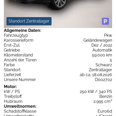
Standort Zentrallager
Allgemeine Daten:
Fahrzeugtyp
Pkw
Karosserieform
Geländewagen
Erst-Zul.
Dez / 2022
Getriebe
Automatik
Kilometerstand
59.000 km
Anzahl der Türen
5
Farbe
Schwarz
Standort
Zentrallager
Lieferzeit
ab ca. 18.08.2026
Unsere Nummer
D002702
Motor:
kW / PS
250 kW / 340 PS
Treibstoff
Benzin
Hubraum
2.995 cm³
Umweltnormen:
Schadstoffklasse
Euro6d