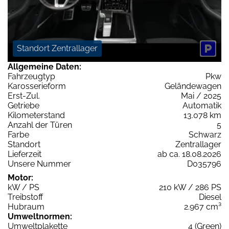
Standort Zentrallager
Allgemeine Daten:
Fahrzeugtyp
Pkw
Karosserieform
Geländewagen
Erst-Zul.
Mai / 2025
Getriebe
Automatik
Kilometerstand
13.078 km
Anzahl der Türen
5
Farbe
Schwarz
Standort
Zentrallager
Lieferzeit
ab ca. 18.08.2026
Unsere Nummer
D035796
Motor:
kW / PS
210 kW / 286 PS
Treibstoff
Diesel
Hubraum
2.967 cm³
Umweltnormen:
Umweltplakette
4 (Green)