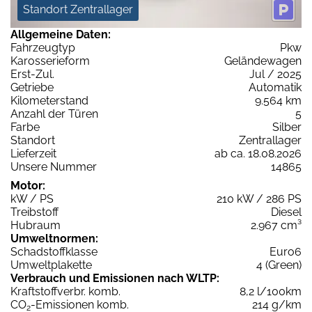
Standort Zentrallager
Allgemeine Daten:
Fahrzeugtyp
Pkw
Karosserieform
Geländewagen
Erst-Zul.
Jul / 2025
Getriebe
Automatik
Kilometerstand
9.564 km
Anzahl der Türen
5
Farbe
Silber
Standort
Zentrallager
Lieferzeit
ab ca. 18.08.2026
Unsere Nummer
14865
Motor:
kW / PS
210 kW / 286 PS
Treibstoff
Diesel
Hubraum
2.967 cm³
Umweltnormen:
Schadstoffklasse
Euro6
Umweltplakette
4 (Green)
Verbrauch und Emissionen nach WLTP:
Kraftstoffverbr. komb.
8,2 l/100km
CO
-Emissionen komb.
214 g/km
2