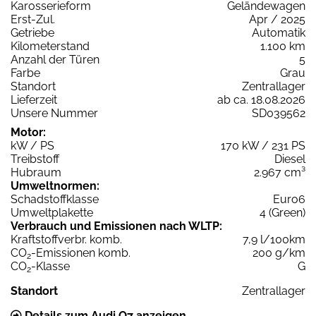
Karosserieform
Geländewagen
Erst-Zul.
Apr / 2025
Getriebe
Automatik
Kilometerstand
1.100 km
Anzahl der Türen
5
Farbe
Grau
Standort
Zentrallager
Lieferzeit
ab ca. 18.08.2026
Unsere Nummer
SD039562
Motor:
kW / PS
170 kW / 231 PS
Treibstoff
Diesel
Hubraum
2.967 cm³
Umweltnormen:
Schadstoffklasse
Euro6
Umweltplakette
4 (Green)
Verbrauch und Emissionen nach WLTP:
Kraftstoffverbr. komb.
7,9 l/100km
CO
-Emissionen komb.
200 g/km
2
CO
-Klasse
G
2
Standort
Zentrallager
Details zum Audi Q7 anzeigen