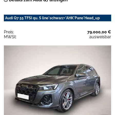
Audi Q7 55 TFSI qu. S line*schwarz+*AHK*Pano*Head_up
Preis:
79.000,00 €
MWSt:
ausweisbar