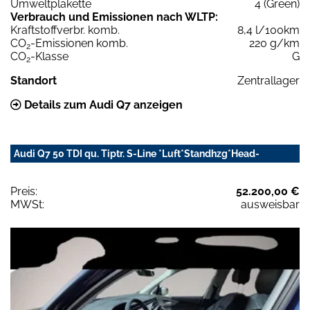
Umweltplakette
4 (Green)
Verbrauch und Emissionen nach WLTP:
Kraftstoffverbr. komb.
8,4 l/100km
CO
-Emissionen komb.
220 g/km
2
CO
-Klasse
G
2
Standort
Zentrallager
Details zum Audi Q7 anzeigen
Audi Q7 50 TDI qu. Tiptr. S-Line *Luft*Standhzg*Head-
Preis:
52.200,00 €
MWSt:
ausweisbar