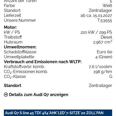
Anzahl der Türen
5
Farbe
Weiß
Standort
Zentrallager
Lieferzeit
ab ca. 15.01.2027
Unsere Nummer
T.53555
Motor:
kW / PS
220 kW / 299 PS
Treibstoff
Diesel
Hubraum
2.967 cm³
Umweltnormen:
Schadstoffklasse
Euro 6e
Umweltplakette
4 (Green)
Verbrauch und Emissionen nach WLTP:
Kraftstoffverbr. komb.
7,6 l/100km
CO
-Emissionen komb.
198 g/km
2
CO
-Klasse
G
2
Standort
Zentrallager
Details zum Audi Q7 anzeigen
Audi Q7 S line 45 TDI*4X4*AHK*LED*7-SITZE*20 ZOLL*PAN