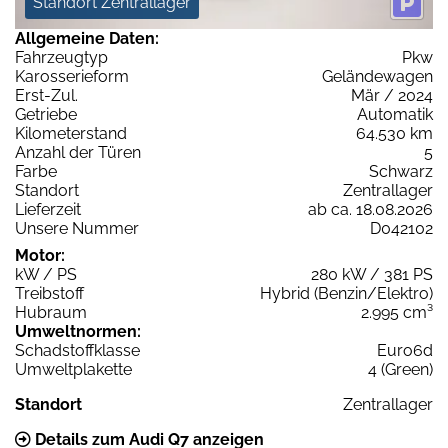
Standort Zentrallager
Allgemeine Daten:
Fahrzeugtyp
Pkw
Karosserieform
Geländewagen
Erst-Zul.
Mär / 2024
Getriebe
Automatik
Kilometerstand
64.530 km
Anzahl der Türen
5
Farbe
Schwarz
Standort
Zentrallager
Lieferzeit
ab ca. 18.08.2026
Unsere Nummer
D042102
Motor:
kW / PS
280 kW / 381 PS
Treibstoff
Hybrid (Benzin/Elektro)
Hubraum
2.995 cm³
Umweltnormen:
Schadstoffklasse
Euro6d
Umweltplakette
4 (Green)
Standort
Zentrallager
Details zum Audi Q7 anzeigen