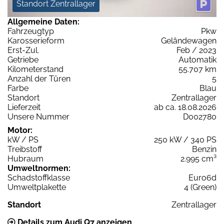
Standort Zentrallager
Allgemeine Daten:
Fahrzeugtyp
Pkw
Karosserieform
Geländewagen
Erst-Zul.
Feb / 2023
Getriebe
Automatik
Kilometerstand
55.707 km
Anzahl der Türen
5
Farbe
Blau
Standort
Zentrallager
Lieferzeit
ab ca. 18.08.2026
Unsere Nummer
D002780
Motor:
kW / PS
250 kW / 340 PS
Treibstoff
Benzin
Hubraum
2.995 cm³
Umweltnormen:
Schadstoffklasse
Euro6d
Umweltplakette
4 (Green)
Standort
Zentrallager
Details zum Audi Q7 anzeigen