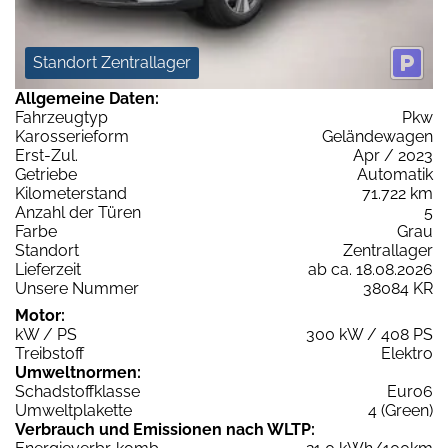
Standort Zentrallager
Allgemeine Daten:
Fahrzeugtyp
Pkw
Karosserieform
Geländewagen
Erst-Zul.
Apr / 2023
Getriebe
Automatik
Kilometerstand
71.722 km
Anzahl der Türen
5
Farbe
Grau
Standort
Zentrallager
Lieferzeit
ab ca. 18.08.2026
Unsere Nummer
38084 KR
Motor:
kW / PS
300 kW / 408 PS
Treibstoff
Elektro
Umweltnormen:
Schadstoffklasse
Euro6
Umweltplakette
4 (Green)
Verbrauch und Emissionen nach WLTP: