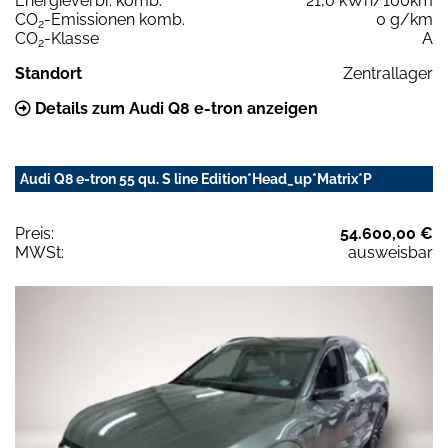
Energieverbr. komb.
21,0 kWh/100km
CO
-Emissionen komb.
0 g/km
2
CO
-Klasse
A
2
Standort
Zentrallager
Details zum Audi Q8 e-tron anzeigen
Audi Q8 e-tron 55 qu. S line Edition*Head_up*Matrix*P
Preis:
54.600,00 €
MWSt:
ausweisbar