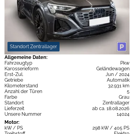
Standort Zentrallager
Allgemeine Daten:
Fahrzeugtyp
Pkw
Karosserieform
Geländewagen
Erst-Zul.
Jun / 2024
Getriebe
Automatik
Kilometerstand
32.931 km
Anzahl der Türen
5
Farbe
Grau
Standort
Zentrallager
Lieferzeit
ab ca. 18.08.2026
Unsere Nummer
14024
Motor:
kW / PS
298 kW / 405 PS
Treibstoff
Elektro