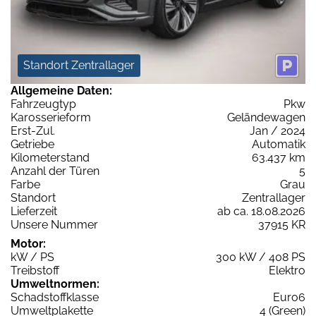
Standort Zentrallager
Allgemeine Daten:
Fahrzeugtyp
Pkw
Karosserieform
Geländewagen
Erst-Zul.
Jan / 2024
Getriebe
Automatik
Kilometerstand
63.437 km
Anzahl der Türen
5
Farbe
Grau
Standort
Zentrallager
Lieferzeit
ab ca. 18.08.2026
Unsere Nummer
37915 KR
Motor:
kW / PS
300 kW / 408 PS
Treibstoff
Elektro
Umweltnormen:
Schadstoffklasse
Euro6
Umweltplakette
4 (Green)