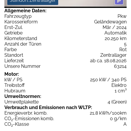
Standort Zentrallager
Allgemeine Daten:
Fahrzeugtyp
Pkw
Karosserieform
Geländewagen
Erst-Zul.
Mär / 2024
Getriebe
Automatik
Kilometerstand
20.250 km
Anzahl der Türen
5
Farbe
Rot
Standort
Zentrallager
Lieferzeit
ab ca. 18.08.2026
Unsere Nummer
63214
Motor:
kW / PS
250 kW / 340 PS
Treibstoff
Elektro
Hubraum
1 cm³
Umweltnormen:
Umweltplakette
4 (Green)
Verbrauch und Emissionen nach WLTP:
Energieverbr. komb.
21,8 kWh/100km
CO
-Emissionen komb.
0 g/km
2
CO
-Klasse
A
2