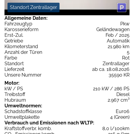
Standort Zentrallager
Allgemeine Daten:
Fahrzeugtyp
Pkw
Karosserieform
Geländewagen
Erst-Zul.
Feb / 2025
Getriebe
Automatik
Kilometerstand
21.980 km
Anzahl der Türen
5
Farbe
Rot
Standort
Zentrallager
Lieferzeit
ab ca. 18.08.2026
Unsere Nummer
35590 KR
Motor:
kW / PS
210 kW / 286 PS
Treibstoff
Diesel
Hubraum
2.967 cm³
Umweltnormen:
Schadstoffklasse
Euro6
Umweltplakette
4 (Green)
Verbrauch und Emissionen nach WLTP:
Kraftstoffverbr. komb.
8,0 l/100km