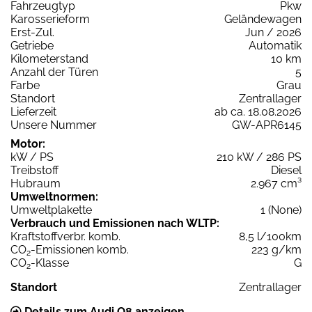
Fahrzeugtyp
Pkw
Karosserieform
Geländewagen
Erst-Zul.
Jun / 2026
Getriebe
Automatik
Kilometerstand
10 km
Anzahl der Türen
5
Farbe
Grau
Standort
Zentrallager
Lieferzeit
ab ca. 18.08.2026
Unsere Nummer
GW-APR6145
Motor:
kW / PS
210 kW / 286 PS
Treibstoff
Diesel
Hubraum
2.967 cm³
Umweltnormen:
Umweltplakette
1 (None)
Verbrauch und Emissionen nach WLTP:
Kraftstoffverbr. komb.
8,5 l/100km
CO
-Emissionen komb.
223 g/km
2
CO
-Klasse
G
2
Standort
Zentrallager
Details zum Audi Q8 anzeigen