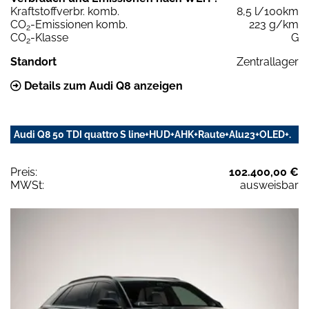
Kraftstoffverbr. komb.
8,5 l/100km
CO
-Emissionen komb.
223 g/km
2
CO
-Klasse
G
2
Standort
Zentrallager
Details zum Audi Q8 anzeigen
Audi Q8 50 TDI quattro S line+HUD+AHK+Raute+Alu23+OLED+.
Preis:
102.400,00 €
MWSt:
ausweisbar