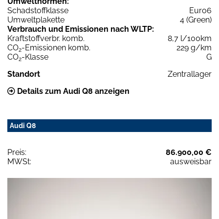
Umweltnormen:
Schadstoffklasse
Euro6
Umweltplakette
4 (Green)
Verbrauch und Emissionen nach WLTP:
Kraftstoffverbr. komb.
8,7 l/100km
CO
-Emissionen komb.
229 g/km
2
CO
-Klasse
G
2
Standort
Zentrallager
Details zum Audi Q8 anzeigen
Audi Q8
Preis:
86.900,00 €
MWSt:
ausweisbar