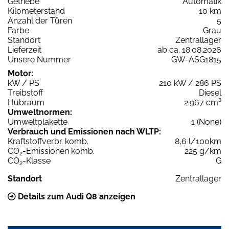
Getriebe
Automatik
Kilometerstand
10 km
Anzahl der Türen
5
Farbe
Grau
Standort
Zentrallager
Lieferzeit
ab ca. 18.08.2026
Unsere Nummer
GW-ASG1815
Motor:
kW / PS
210 kW / 286 PS
Treibstoff
Diesel
Hubraum
2.967 cm³
Umweltnormen:
Umweltplakette
1 (None)
Verbrauch und Emissionen nach WLTP:
Kraftstoffverbr. komb.
8,6 l/100km
CO
-Emissionen komb.
225 g/km
2
CO
-Klasse
G
2
Standort
Zentrallager
Details zum Audi Q8 anzeigen