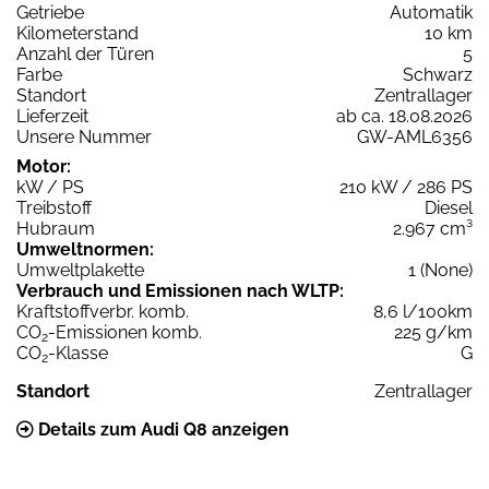
Getriebe
Automatik
Kilometerstand
10 km
Anzahl der Türen
5
Farbe
Schwarz
Standort
Zentrallager
Lieferzeit
ab ca. 18.08.2026
Unsere Nummer
GW-AML6356
Motor:
kW / PS
210 kW / 286 PS
Treibstoff
Diesel
Hubraum
2.967 cm³
Umweltnormen:
Umweltplakette
1 (None)
Verbrauch und Emissionen nach WLTP:
Kraftstoffverbr. komb.
8,6 l/100km
CO
-Emissionen komb.
225 g/km
2
CO
-Klasse
G
2
Standort
Zentrallager
Details zum Audi Q8 anzeigen