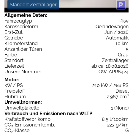
Standort Zentrallager
Allgemeine Daten:
Fahrzeugtyp
Pkw
Karosserieform
Geländewagen
Erst-Zul.
Jun / 2026
Getriebe
Automatik
Kilometerstand
10 km
Anzahl der Türen
5
Farbe
Grau
Standort
Zentrallager
Lieferzeit
ab ca. 18.08.2026
Unsere Nummer
GW-APR6424
Motor:
kW / PS
210 kW / 286 PS
Treibstoff
Diesel
Hubraum
2.967 cm³
Umweltnormen:
Umweltplakette
1 (None)
Verbrauch und Emissionen nach WLTP:
Kraftstoffverbr. komb.
8,5 l/100km
CO
-Emissionen komb.
223 g/km
2
CO
-Klasse
G
2