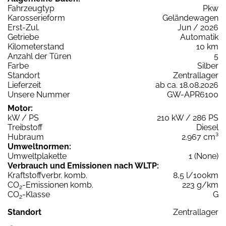
Fahrzeugtyp
Pkw
Karosserieform
Geländewagen
Erst-Zul.
Jun / 2026
Getriebe
Automatik
Kilometerstand
10 km
Anzahl der Türen
5
Farbe
Silber
Standort
Zentrallager
Lieferzeit
ab ca. 18.08.2026
Unsere Nummer
GW-APR6100
Motor:
kW / PS
210 kW / 286 PS
Treibstoff
Diesel
Hubraum
2.967 cm³
Umweltnormen:
Umweltplakette
1 (None)
Verbrauch und Emissionen nach WLTP:
Kraftstoffverbr. komb.
8,5 l/100km
CO
-Emissionen komb.
223 g/km
2
CO
-Klasse
G
2
Standort
Zentrallager