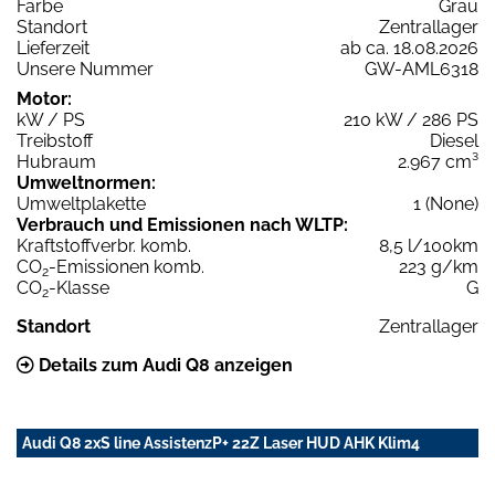
Farbe
Grau
Standort
Zentrallager
Lieferzeit
ab ca. 18.08.2026
Unsere Nummer
GW-AML6318
Motor:
kW / PS
210 kW / 286 PS
Treibstoff
Diesel
Hubraum
2.967 cm³
Umweltnormen:
Umweltplakette
1 (None)
Verbrauch und Emissionen nach WLTP:
Kraftstoffverbr. komb.
8,5 l/100km
CO
-Emissionen komb.
223 g/km
2
CO
-Klasse
G
2
Standort
Zentrallager
Details zum Audi Q8 anzeigen
Audi Q8 2xS line AssistenzP+ 22Z Laser HUD AHK Klim4