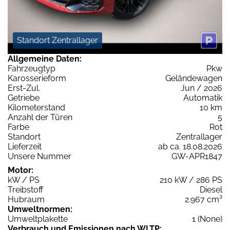
Standort Zentrallager
Allgemeine Daten:
Fahrzeugtyp
Pkw
Karosserieform
Geländewagen
Erst-Zul.
Jun / 2026
Getriebe
Automatik
Kilometerstand
10 km
Anzahl der Türen
5
Farbe
Rot
Standort
Zentrallager
Lieferzeit
ab ca. 18.08.2026
Unsere Nummer
GW-APR1847
Motor:
kW / PS
210 kW / 286 PS
Treibstoff
Diesel
Hubraum
2.967 cm³
Umweltnormen:
Umweltplakette
1 (None)
Verbrauch und Emissionen nach WLTP: