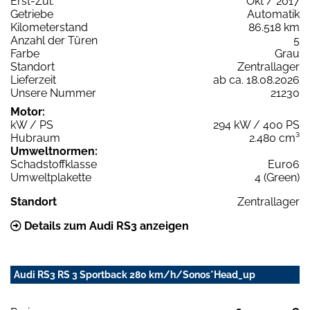
Erst-Zul.
Okt / 2017
Getriebe
Automatik
Kilometerstand
86.518 km
Anzahl der Türen
5
Farbe
Grau
Standort
Zentrallager
Lieferzeit
ab ca. 18.08.2026
Unsere Nummer
21230
Motor:
kW / PS
294 kW / 400 PS
Hubraum
2.480 cm³
Umweltnormen:
Schadstoffklasse
Euro6
Umweltplakette
4 (Green)
Standort
Zentrallager
Details zum Audi RS3 anzeigen
Audi RS3 RS 3 Sportback 280 km/h/Sonos*Head_up