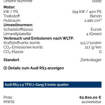
Unsere Nummer
12282
Motor:
kW / PS
294 kW / 400 PS
Treibstoff
Benzin
Hubraum
2.480 cm³
Umweltnormen:
Schadstoffklasse
Euro6
Umweltplakette
4 (Green)
Verbrauch und Emissionen nach WLTP:
Kraftstoffverbr. komb.
9,5 l/100km
CO
-Emissionen komb.
217 g/km
2
CO
-Klasse
G
2
Standort
Zentrallager
Details zum Audi RS3 anzeigen
Audi RS3 2.5 TFSI 7-Gang S tronic quattro
Preis:
62.800,00 €
MWSt:
ausweisbar