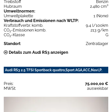
Treibstoff
Benzin
Hubraum
2.480 cm³
Umweltnormen:
Umweltplakette
1 (None)
Verbrauch und Emissionen nach WLTP:
Kraftstoffverbr. komb.
9,4 l/100km
CO
-Emissionen komb.
213 g/km
2
CO
-Klasse
G
2
Standort
Zentrallager
Details zum Audi RS3 anzeigen
Audi RS3 2.5 TFSI Sportback quattro,Sport AGA,ACC,Navi,P.
Preis:
75.000,00 €
MWSt:
ausweisbar