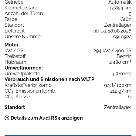
Getriebe
Automatik
Kilometerstand
12.854 km
Anzahl der Türen
5
Farbe
Grün
Standort
Zentrallager
Lieferzeit
ab ca. 18.08.2026
Unsere Nummer
A910922
Motor:
kW / PS
294 kW / 400 PS
Treibstoff
Benzin
Hubraum
2.480 cm³
Umweltnormen:
Umweltplakette
4 (Green)
Verbrauch und Emissionen nach WLTP:
Kraftstoffverbr. komb.
9,3 l/100km
CO
-Emissionen komb.
212 g/km
2
CO
-Klasse
G
2
Standort
Zentrallager
Details zum Audi RS3 anzeigen