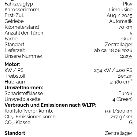
Fahrzeugtyp
Pkw
Karosserieform
Limousine
Erst-Zul.
Aug / 2025
Getriebe
Automatik
Kilometerstand
70 km
Anzahl der Türen
5
Farbe
Grün
Standort
Zentrallager
Lieferzeit
ab ca. 18.08.2026
Unsere Nummer
12295
Motor:
kW / PS
294 kW / 400 PS
Treibstoff
Benzin
Hubraum
2.480 cm³
Umweltnormen:
Schadstoffklasse
Euro6
Umweltplakette
4 (Green)
Verbrauch und Emissionen nach WLTP:
Kraftstoffverbr. komb.
9,5 l/100km
CO
-Emissionen komb.
217 g/km
2
CO
-Klasse
G
2
Standort
Zentrallager