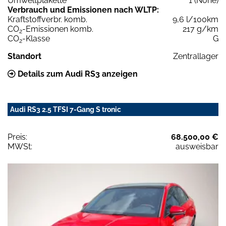
Umweltplakette
1 (None)
Verbrauch und Emissionen nach WLTP:
Kraftstoffverbr. komb.
9,6 l/100km
CO
-Emissionen komb.
217 g/km
2
CO
-Klasse
G
2
Standort
Zentrallager
Details zum Audi RS3 anzeigen
Audi RS3 2.5 TFSI 7-Gang S tronic
Preis:
68.500,00 €
MWSt:
ausweisbar