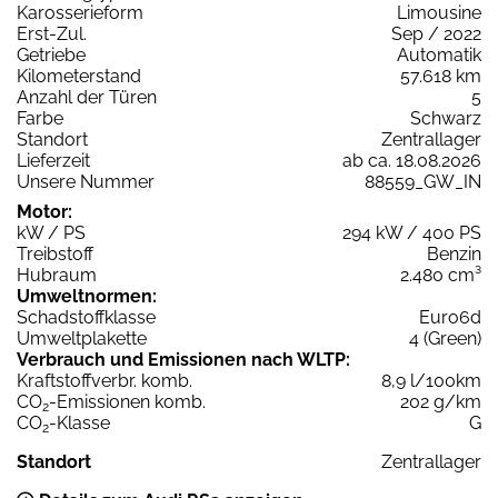
Karosserieform
Limousine
Erst-Zul.
Sep / 2022
Getriebe
Automatik
Kilometerstand
57.618 km
Anzahl der Türen
5
Farbe
Schwarz
Standort
Zentrallager
Lieferzeit
ab ca. 18.08.2026
Unsere Nummer
88559_GW_IN
Motor:
kW / PS
294 kW / 400 PS
Treibstoff
Benzin
Hubraum
2.480 cm³
Umweltnormen:
Schadstoffklasse
Euro6d
Umweltplakette
4 (Green)
Verbrauch und Emissionen nach WLTP:
Kraftstoffverbr. komb.
8,9 l/100km
CO
-Emissionen komb.
202 g/km
2
CO
-Klasse
G
2
Standort
Zentrallager