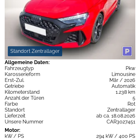
Standort Zentrallager
Allgemeine Daten:
Fahrzeugtyp
Pkw
Karosserieform
Limousine
Erst-Zul.
Mär / 2026
Getriebe
Automatik
Kilometerstand
1.238 km
Anzahl der Türen
5
Farbe
Rot
Standort
Zentrallager
Lieferzeit
ab ca. 18.08.2026
Unsere Nummer
CAR3027451
Motor:
kW / PS
294 kW / 400 PS