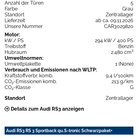
Anzahl der Türen
5
Farbe
Grau
Standort
Zentrallager
Lieferzeit
ab ca. 09.11.2026
Unsere Nummer
CAR3029820
Motor:
kW / PS
294 kW / 400 PS
Treibstoff
Benzin
Hubraum
2.480 cm³
Umweltnormen:
Umweltplakette
1 (None)
Verbrauch und Emissionen nach WLTP:
Kraftstoffverbr. komb.
9,4 l/100km
CO
-Emissionen komb.
213 g/km
2
CO
-Klasse
G
2
Standort
Zentrallager
Details zum Audi RS3 anzeigen
Audi RS3 RS 3 Sportback qu.S-tronic Schwarzpaket+