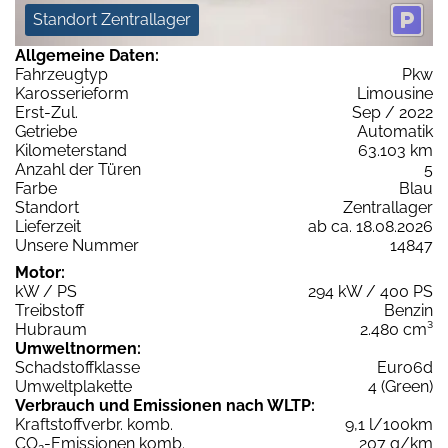
Standort Zentrallager
Allgemeine Daten:
Fahrzeugtyp
Pkw
Karosserieform
Limousine
Erst-Zul.
Sep / 2022
Getriebe
Automatik
Kilometerstand
63.103 km
Anzahl der Türen
5
Farbe
Blau
Standort
Zentrallager
Lieferzeit
ab ca. 18.08.2026
Unsere Nummer
14847
Motor:
kW / PS
294 kW / 400 PS
Treibstoff
Benzin
Hubraum
2.480 cm³
Umweltnormen:
Schadstoffklasse
Euro6d
Umweltplakette
4 (Green)
Verbrauch und Emissionen nach WLTP:
Kraftstoffverbr. komb.
9,1 l/100km
CO
-Emissionen komb.
207 g/km
2