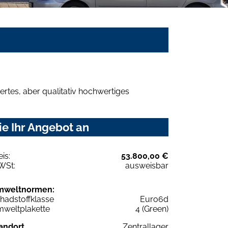
rtes, aber qualitativ hochwertiges
ie Ihr Angebot an
eis:
53.800,00 €
WSt:
ausweisbar
mweltnormen:
hadstoffklasse
Euro6d
weltplakette
4 (Green)
andort
Zentrallager