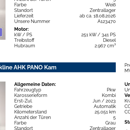
Farbe
Weiß
Standort
Zentrallager
Lieferzeit
ab ca. 18.08.2026
Unsere Nummer
A123470
Motor:
kW / PS
251 kW / 341 PS
Treibstoff
Diesel
Hubraum
2.967 cm³
Pr
ackline AHK PANO Kam
M
Allgemeine Daten:
U
Fahrzeugtyp
Pkw
Um
Karosserieform
Kombi
Ve
Erst-Zul.
Jun / 2023
Kr
Getriebe
Automatik
C
Kilometerstand
25.051 km
C
Anzahl der Türen
5
St
Farbe
Grau
Standort
Zentrallager