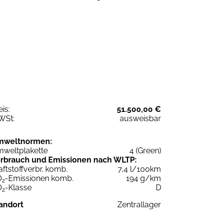
eis:
51.500,00 €
WSt:
ausweisbar
mweltnormen:
weltplakette
4 (Green)
rbrauch und Emissionen nach WLTP:
aftstoffverbr. komb.
7,4 l/100km
O
-Emissionen komb.
194 g/km
2
O
-Klasse
D
2
andort
Zentrallager