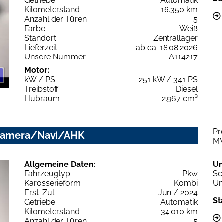
Getriebe
Automatik
Kilometerstand
16.350 km
Anzahl der Türen
5
Farbe
Weiß
Standort
Zentrallager
Lieferzeit
ab ca. 18.08.2026
Unsere Nummer
A114217
Motor:
kW / PS
251 kW / 341 PS
Treibstoff
Diesel
Hubraum
2.967 cm³
Pr
D/Kamera/Navi/AHK
M
Allgemeine Daten:
U
Fahrzeugtyp
Pkw
Sc
Karosserieform
Kombi
Um
Erst-Zul.
Jun / 2024
St
Getriebe
Automatik
Kilometerstand
34.010 km
Anzahl der Türen
5