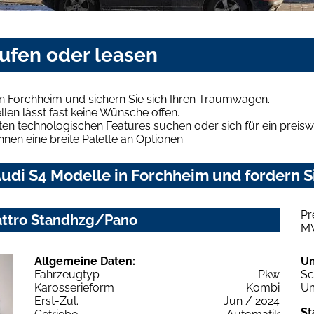
aufen oder leasen
in Forchheim und sichern Sie sich Ihren Traumwagen.
len lässt fast keine Wünsche offen.
en technologischen Features suchen oder sich für ein preiswe
hnen eine breite Palette an Optionen.
udi S4 Modelle in Forchheim und fordern S
Pr
uattro Standhzg/Pano
M
Allgemeine Daten:
U
Fahrzeugtyp
Pkw
Sc
Karosserieform
Kombi
Um
Erst-Zul.
Jun / 2024
St