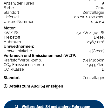
Anzahl der Türen
5
Farbe
Grau
Standort
Zentrallager
Lieferzeit
ab ca. 18.08.2026
Unsere Nummer
054354
Motor:
kW / PS
251 kW / 341 PS
Treibstoff
Diesel
Hubraum
2.967 cm³
Umweltnormen:
Umweltplakette
4 (Green)
Verbrauch und Emissionen nach WLTP:
Kraftstoffverbr. komb.
7,4 l/100km
CO
-Emissionen komb.
194 g/km
2
CO
-Klasse
D
2
Standort
Zentrallager
Details zum Audi S4 anzeigen
Weitere Audi S4 und andere Fahrzeuge