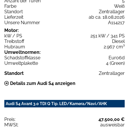
Anzahl der Türen
5
Farbe
Weiß
Standort
Zentrallager
Lieferzeit
ab ca. 18.08.2026
Unsere Nummer
A114217
Motor:
kW / PS
251 kW / 341 PS
Treibstoff
Diesel
Hubraum
2.967 cm³
Umweltnormen:
Schadstoffklasse
Euro6d
Umweltplakette
4 (Green)
Standort
Zentrallager
Details zum Audi S4 anzeigen
Audi S4 Avant 3.0 TDI Q Tip. LED/Kamera/Navi/AHK
Preis:
47.500,00 €
MWSt:
ausweisbar