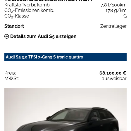
Kraftstoffverbr. komb.
7,8 l/100km
CO
-Emissionen komb.
178 g/km
2
CO
-Klasse
G
2
Standort
Zentrallager
Details zum Audi S5 anzeigen
Audi S5 3.0 TFSI 7-Gang S tronic quattro
Preis:
68.100,00 €
MWSt:
ausweisbar