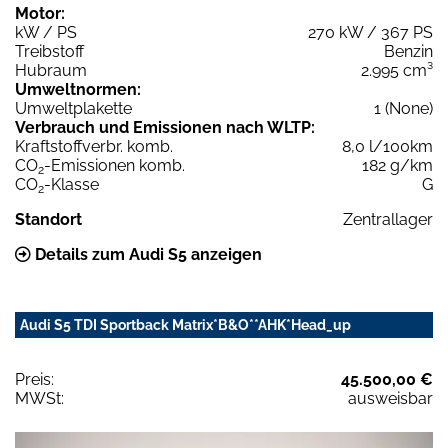
Motor:
kW / PS
270 kW / 367 PS
Treibstoff
Benzin
Hubraum
2.995 cm³
Umweltnormen:
Umweltplakette
1 (None)
Verbrauch und Emissionen nach WLTP:
Kraftstoffverbr. komb.
8,0 l/100km
CO
-Emissionen komb.
182 g/km
2
CO
-Klasse
G
2
Standort
Zentrallager
Details zum Audi S5 anzeigen
Audi S5 TDI Sportback Matrix*B&O**AHK*Head_up
Preis:
45.500,00 €
MWSt:
ausweisbar