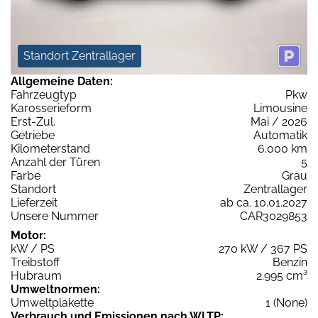
Standort Zentrallager
Allgemeine Daten:
Fahrzeugtyp
Pkw
Karosserieform
Limousine
Erst-Zul.
Mai / 2026
Getriebe
Automatik
Kilometerstand
6.000 km
Anzahl der Türen
5
Farbe
Grau
Standort
Zentrallager
Lieferzeit
ab ca. 10.01.2027
Unsere Nummer
CAR3029853
Motor:
kW / PS
270 kW / 367 PS
Treibstoff
Benzin
Hubraum
2.995 cm³
Umweltnormen:
Umweltplakette
1 (None)
Verbrauch und Emissionen nach WLTP: