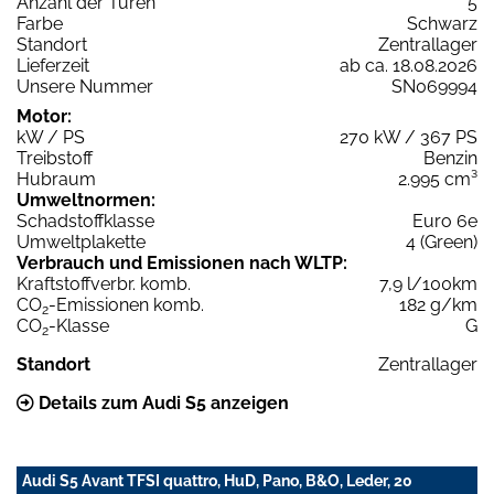
Anzahl der Türen
5
Farbe
Schwarz
Standort
Zentrallager
Lieferzeit
ab ca. 18.08.2026
Unsere Nummer
SN069994
Motor:
kW / PS
270 kW / 367 PS
Treibstoff
Benzin
Hubraum
2.995 cm³
Umweltnormen:
Schadstoffklasse
Euro 6e
Umweltplakette
4 (Green)
Verbrauch und Emissionen nach WLTP:
Kraftstoffverbr. komb.
7,9 l/100km
CO
-Emissionen komb.
182 g/km
2
CO
-Klasse
G
2
Standort
Zentrallager
Details zum Audi S5 anzeigen
Audi S5 Avant TFSI quattro, HuD, Pano, B&O, Leder, 20