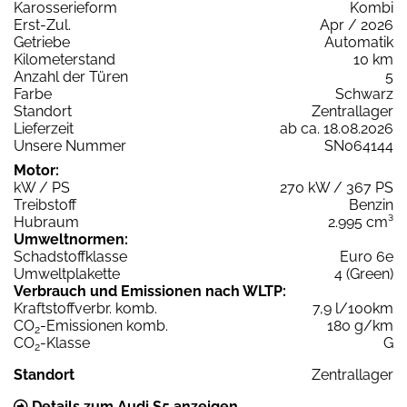
Karosserieform
Kombi
Erst-Zul.
Apr / 2026
Getriebe
Automatik
Kilometerstand
10 km
Anzahl der Türen
5
Farbe
Schwarz
Standort
Zentrallager
Lieferzeit
ab ca. 18.08.2026
Unsere Nummer
SN064144
Motor:
kW / PS
270 kW / 367 PS
Treibstoff
Benzin
Hubraum
2.995 cm³
Umweltnormen:
Schadstoffklasse
Euro 6e
Umweltplakette
4 (Green)
Verbrauch und Emissionen nach WLTP:
Kraftstoffverbr. komb.
7,9 l/100km
CO
-Emissionen komb.
180 g/km
2
CO
-Klasse
G
2
Standort
Zentrallager
Details zum Audi S5 anzeigen