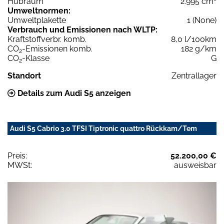
Hubraum
2.995 cm³
Umweltnormen:
Umweltplakette
1 (None)
Verbrauch und Emissionen nach WLTP:
Kraftstoffverbr. komb.
8,0 l/100km
CO
-Emissionen komb.
182 g/km
2
CO
-Klasse
G
2
Standort
Zentrallager
Details zum Audi S5 anzeigen
Audi S5 Cabrio 3.0 TFSI Tiptronic quattro Rückkam/Tem
Preis:
52.200,00 €
MWSt:
ausweisbar