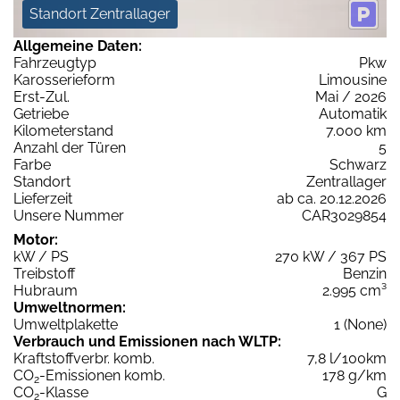
Standort Zentrallager
Allgemeine Daten:
Fahrzeugtyp
Pkw
Karosserieform
Limousine
Erst-Zul.
Mai / 2026
Getriebe
Automatik
Kilometerstand
7.000 km
Anzahl der Türen
5
Farbe
Schwarz
Standort
Zentrallager
Lieferzeit
ab ca. 20.12.2026
Unsere Nummer
CAR3029854
Motor:
kW / PS
270 kW / 367 PS
Treibstoff
Benzin
Hubraum
2.995 cm³
Umweltnormen:
Umweltplakette
1 (None)
Verbrauch und Emissionen nach WLTP:
Kraftstoffverbr. komb.
7,8 l/100km
CO
-Emissionen komb.
178 g/km
2
CO
-Klasse
G
2