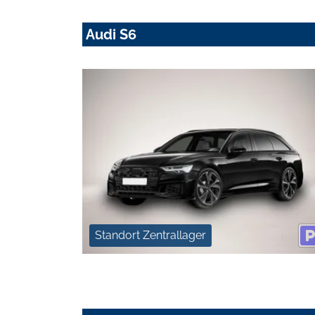
Audi S6
Standort Zentrallager