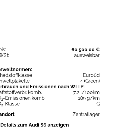
eis:
60.500,00 €
WSt:
ausweisbar
mweltnormen:
hadstoffklasse
Euro6d
weltplakette
4 (Green)
rbrauch und Emissionen nach WLTP:
aftstoffverbr. komb.
7,2 l/100km
O
-Emissionen komb.
189 g/km
2
O
-Klasse
G
2
andort
Zentrallager
Details zum Audi S6 anzeigen