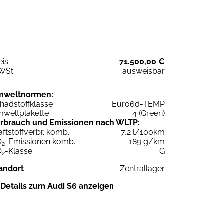
eis:
71.500,00 €
WSt:
ausweisbar
mweltnormen:
hadstoffklasse
Euro6d-TEMP
weltplakette
4 (Green)
rbrauch und Emissionen nach WLTP:
aftstoffverbr. komb.
7,2 l/100km
O
-Emissionen komb.
189 g/km
2
O
-Klasse
G
2
andort
Zentrallager
Details zum Audi S6 anzeigen