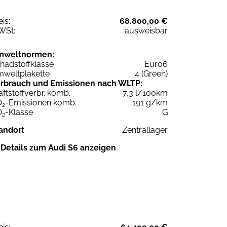
eis:
68.800,00 €
WSt:
ausweisbar
mweltnormen:
hadstoffklasse
Euro6
weltplakette
4 (Green)
rbrauch und Emissionen nach WLTP:
aftstoffverbr. komb.
7,3 l/100km
O
-Emissionen komb.
191 g/km
2
O
-Klasse
G
2
andort
Zentrallager
Details zum Audi S6 anzeigen