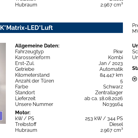
Hubraum
2.967 cm³
Pr
AHK*Matrix-LED*Luft
M
Allgemeine Daten:
U
Fahrzeugtyp
Pkw
Sc
Karosserieform
Kombi
Um
Erst-Zul.
Jan / 2023
St
Getriebe
Automatik
Kilometerstand
84.447 km
Anzahl der Türen
5
Farbe
Schwarz
Standort
Zentrallager
Lieferzeit
ab ca. 18.08.2026
Unsere Nummer
N039164
Motor:
kW / PS
253 kW / 344 PS
Treibstoff
Diesel
Hubraum
2.967 cm³