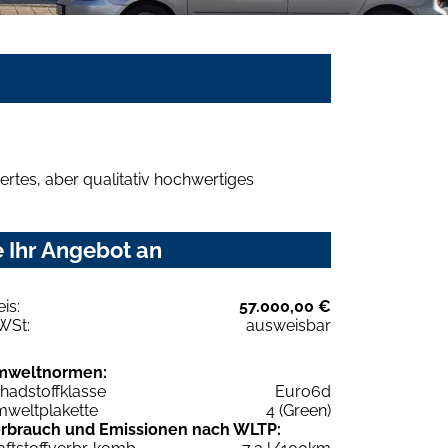
rtes, aber qualitativ hochwertiges
 Ihr Angebot an
eis:
57.000,00 €
WSt:
ausweisbar
mweltnormen:
hadstoffklasse
Euro6d
weltplakette
4 (Green)
rbrauch und Emissionen nach WLTP: