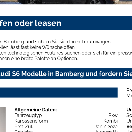
fen oder leasen
in Bamberg und sichern Sie sich Ihren Traumwagen.
len lässt fast keine Wünsche offen.
en technologischen Features suchen oder sich für ein preiswe
hnen eine breite Palette an Optionen.
udi S6 Modelle in Bamberg und fordern Sie
Pr
M
Allgemeine Daten:
U
Fahrzeugtyp
Pkw
Sc
Karosserieform
Kombi
Um
Erst-Zul.
Jan / 2022
Ve