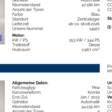
Getriebe
Automatik
Kr
Kilometerstand
47.186 km
C
Anzahl der Türen
5
C
Farbe
Blau
St
Standort
Zentrallager
Lieferzeit
ab ca. 18.08.2026
Unsere Nummer
14927
Motor:
kW / PS
253 kW / 344 PS
Treibstoff
Diesel
Hubraum
2.967 cm³
Pr
M
Allgemeine Daten:
U
Fahrzeugtyp
Pkw
Sc
Karosserieform
Kombi
Um
Erst-Zul.
Jan / 2023
Ve
Getriebe
Automatik
Kr
Kilometerstand
34.235 km
C
Anzahl der Türen
5
C