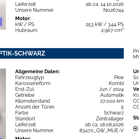
Lieferzeit
ab ca. 14.10.2026
Unsere Nummer
N026744
Motor:
kW / PS
253 kW / 344 PS
Hubraum
2.967 cm³
Pr
OPTIK-SCHWARZ
M
Allgemeine Daten:
U
Fahrzeugtyp
Pkw
Sc
Karosserieform
Kombi
Um
Erst-Zul.
Jun / 2024
Ve
Getriebe
Automatik
Kr
Kilometerstand
27.000 km
C
Anzahl der Türen
5
C
Farbe
Schwarz
St
Standort
Zentrallager
Lieferzeit
ab ca. 18.08.2026
Unsere Nummer
83470_GW_MUE-V
Motor: