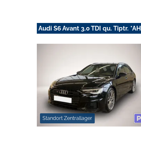
Audi S6 Avant 3.0 TDI qu. Tiptr. *
Standort Zentrallager