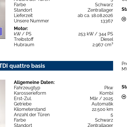
Farbe
Schwarz
St
Standort
Zentrallager
Lieferzeit
ab ca. 18.08.2026
Unsere Nummer
13367
Motor:
kW / PS
253 kW / 344 PS
Treibstoff
Diesel
Hubraum
2.967 cm³
Pr
 TDI quattro basis
M
Allgemeine Daten:
St
Fahrzeugtyp
Pkw
Karosserieform
Kombi
Erst-Zul.
Mär / 2025
Getriebe
Automatik
Kilometerstand
22.500 km
Anzahl der Türen
5
Farbe
Schwarz
Standort
Zentrallager