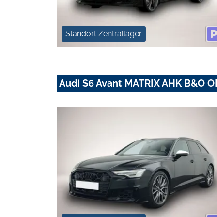
Standort Zentrallager
Audi S6 Avant MATRIX AHK B&O 