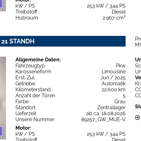
kW / PS
253 kW / 344 PS
Treibstoff
Diesel
Hubraum
2.967 cm³
Pr
T 21 STANDH
M
Allgemeine Daten:
U
Fahrzeugtyp
Pkw
Sc
Karosserieform
Limousine
Um
Erst-Zul.
Jun / 2025
Ve
Getriebe
Automatik
Kr
Kilometerstand
22.600 km
C
Anzahl der Türen
5
C
Farbe
Grau
St
Standort
Zentrallager
Lieferzeit
ab ca. 18.08.2026
Unsere Nummer
89257_GW_MUE-V
Motor:
kW / PS
253 kW / 344 PS
Treibstoff
Diesel