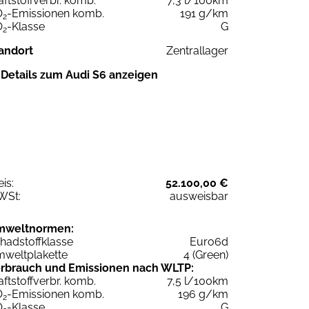
aftstoffverbr. komb.
7,3 l/100km
O
-Emissionen komb.
191 g/km
2
O
-Klasse
G
2
andort
Zentrallager
Details zum Audi S6 anzeigen
eis:
52.100,00 €
WSt:
ausweisbar
mweltnormen:
hadstoffklasse
Euro6d
weltplakette
4 (Green)
rbrauch und Emissionen nach WLTP:
aftstoffverbr. komb.
7,5 l/100km
O
-Emissionen komb.
196 g/km
2
O
-Klasse
G