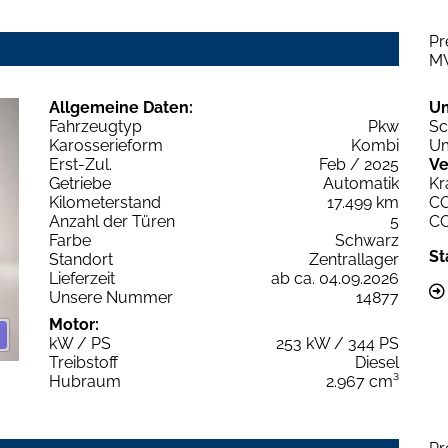
Pr
M
Allgemeine Daten:
U
Fahrzeugtyp
Pkw
Sc
Karosserieform
Kombi
Um
Erst-Zul.
Feb / 2025
Ve
Getriebe
Automatik
Kr
Kilometerstand
17.499 km
C
Anzahl der Türen
5
C
Farbe
Schwarz
St
Standort
Zentrallager
Lieferzeit
ab ca. 04.09.2026
Unsere Nummer
14877
Motor:
kW / PS
253 kW / 344 PS
Treibstoff
Diesel
Hubraum
2.967 cm³