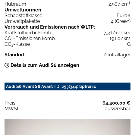
Hubraum
2.967 cm³
Umweltnormen:
Schadstoffklasse
Euro6
Umweltplakette
4 (Green)
Verbrauch und Emissionen nach WLTP:
Kraftstoffverbr. komb.
7,3 l/100km
CO
-Emissionen komb.
191 g/km
2
CO
-Klasse
G
2
Standort
Zentrallager
Details zum Audi S6 anzeigen
Audi S6 Avant S6 Avant TDI 253(344) tiptronic
Preis:
64.400,00 €
MWSt:
ausweisbar