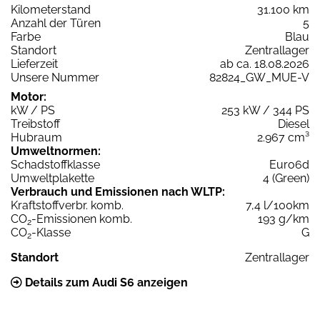
Kilometerstand
31.100 km
Anzahl der Türen
5
Farbe
Blau
Standort
Zentrallager
Lieferzeit
ab ca. 18.08.2026
Unsere Nummer
82824_GW_MUE-V
Motor:
kW / PS
253 kW / 344 PS
Treibstoff
Diesel
Hubraum
2.967 cm³
Umweltnormen:
Schadstoffklasse
Euro6d
Umweltplakette
4 (Green)
Verbrauch und Emissionen nach WLTP:
Kraftstoffverbr. komb.
7,4 l/100km
CO
-Emissionen komb.
193 g/km
2
CO
-Klasse
G
2
Standort
Zentrallager
Details zum Audi S6 anzeigen