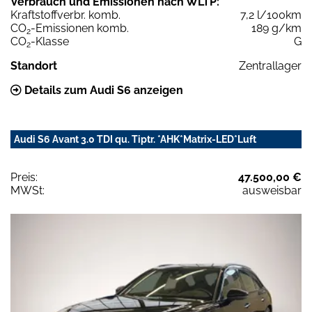
Verbrauch und Emissionen nach WLTP:
Kraftstoffverbr. komb.
7,2 l/100km
CO
-Emissionen komb.
189 g/km
2
CO
-Klasse
G
2
Standort
Zentrallager
Details zum Audi S6 anzeigen
Audi S6 Avant 3.0 TDI qu. Tiptr. *AHK*Matrix-LED*Luft
Preis:
47.500,00 €
MWSt:
ausweisbar