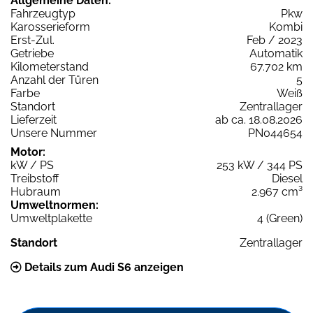
Allgemeine Daten:
Fahrzeugtyp
Pkw
Karosserieform
Kombi
Erst-Zul.
Feb / 2023
Getriebe
Automatik
Kilometerstand
67.702 km
Anzahl der Türen
5
Farbe
Weiß
Standort
Zentrallager
Lieferzeit
ab ca. 18.08.2026
Unsere Nummer
PN044654
Motor:
kW / PS
253 kW / 344 PS
Treibstoff
Diesel
Hubraum
2.967 cm³
Umweltnormen:
Umweltplakette
4 (Green)
Standort
Zentrallager
Details zum Audi S6 anzeigen