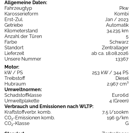
Allgemeine Daten:
Fahrzeugtyp
Pkw
Karosserieform
Kombi
Erst-Zul.
Jan / 2023
Getriebe
Automatik
Kilometerstand
34.235 km
Anzahl der Türen
5
Farbe
Schwarz
Standort
Zentrallager
Lieferzeit
ab ca. 18.08.2026
Unsere Nummer
13367
Motor:
kW / PS
253 kW / 344 PS
Treibstoff
Diesel
Hubraum
2.967 cm³
Umweltnormen:
Schadstoffklasse
Euro6d
Umweltplakette
4 (Green)
Verbrauch und Emissionen nach WLTP:
Kraftstoffverbr. komb.
7,5 l/100km
CO
-Emissionen komb.
196 g/km
2
CO
-Klasse
G
2