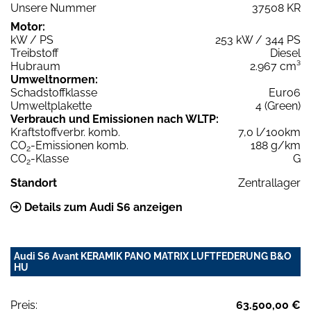
Unsere Nummer
37508 KR
Motor:
kW / PS
253 kW / 344 PS
Treibstoff
Diesel
Hubraum
2.967 cm³
Umweltnormen:
Schadstoffklasse
Euro6
Umweltplakette
4 (Green)
Verbrauch und Emissionen nach WLTP:
Kraftstoffverbr. komb.
7,0 l/100km
CO
-Emissionen komb.
188 g/km
2
CO
-Klasse
G
2
Standort
Zentrallager
Details zum Audi S6 anzeigen
Audi S6 Avant KERAMIK PANO MATRIX LUFTFEDERUNG B&O
HU
Preis:
63.500,00 €