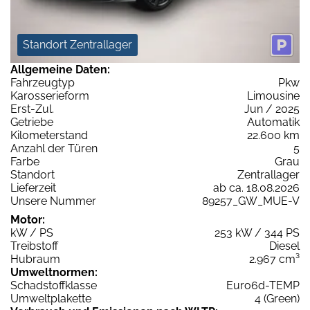
Standort Zentrallager
Allgemeine Daten:
Fahrzeugtyp
Pkw
Karosserieform
Limousine
Erst-Zul.
Jun / 2025
Getriebe
Automatik
Kilometerstand
22.600 km
Anzahl der Türen
5
Farbe
Grau
Standort
Zentrallager
Lieferzeit
ab ca. 18.08.2026
Unsere Nummer
89257_GW_MUE-V
Motor:
kW / PS
253 kW / 344 PS
Treibstoff
Diesel
Hubraum
2.967 cm³
Umweltnormen:
Schadstoffklasse
Euro6d-TEMP
Umweltplakette
4 (Green)