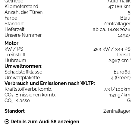
Getriebe
Automatik
Kilometerstand
47.186 km
Anzahl der Türen
5
Farbe
Blau
Standort
Zentrallager
Lieferzeit
ab ca. 18.08.2026
Unsere Nummer
14927
Motor:
kW / PS
253 kW / 344 PS
Treibstoff
Diesel
Hubraum
2.967 cm³
Umweltnormen:
Schadstoffklasse
Euro6d
Umweltplakette
4 (Green)
Verbrauch und Emissionen nach WLTP:
Kraftstoffverbr. komb.
7,3 l/100km
CO
-Emissionen komb.
191 g/km
2
CO
-Klasse
G
2
Standort
Zentrallager
Details zum Audi S6 anzeigen