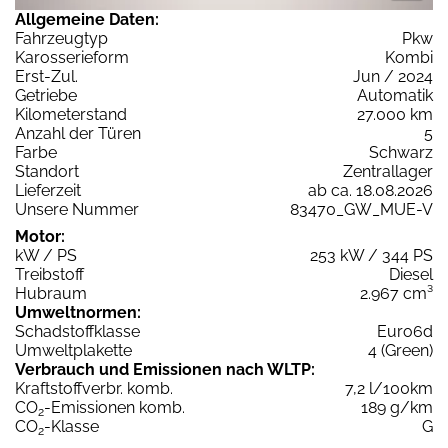
Allgemeine Daten:
Fahrzeugtyp
Pkw
Karosserieform
Kombi
Erst-Zul.
Jun / 2024
Getriebe
Automatik
Kilometerstand
27.000 km
Anzahl der Türen
5
Farbe
Schwarz
Standort
Zentrallager
Lieferzeit
ab ca. 18.08.2026
Unsere Nummer
83470_GW_MUE-V
Motor:
kW / PS
253 kW / 344 PS
Treibstoff
Diesel
Hubraum
2.967 cm³
Umweltnormen:
Schadstoffklasse
Euro6d
Umweltplakette
4 (Green)
Verbrauch und Emissionen nach WLTP:
Kraftstoffverbr. komb.
7,2 l/100km
CO
-Emissionen komb.
189 g/km
2
CO
-Klasse
G
2