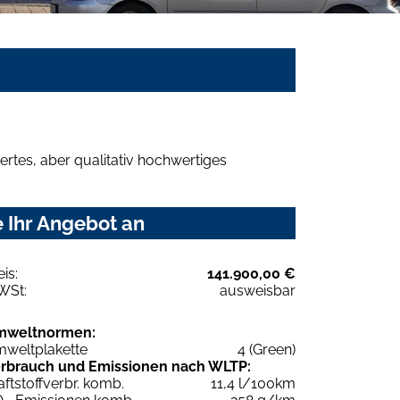
rtes, aber qualitativ hochwertiges
 Ihr Angebot an
eis:
141.900,00 €
WSt:
ausweisbar
mweltnormen:
weltplakette
4 (Green)
rbrauch und Emissionen nach WLTP:
aftstoffverbr. komb.
11,4 l/100km