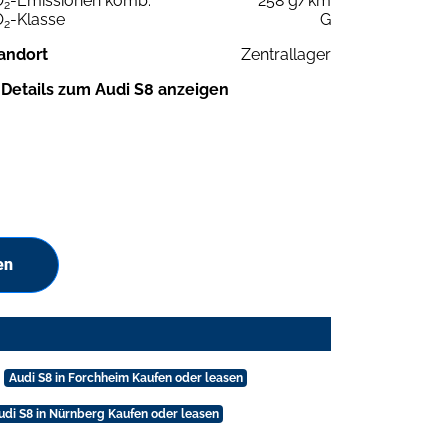
O
-Emissionen komb.
258 g/km
2
O
-Klasse
G
2
andort
Zentrallager
Details zum Audi S8 anzeigen
en
Audi S8 in Forchheim Kaufen oder leasen
udi S8 in Nürnberg Kaufen oder leasen