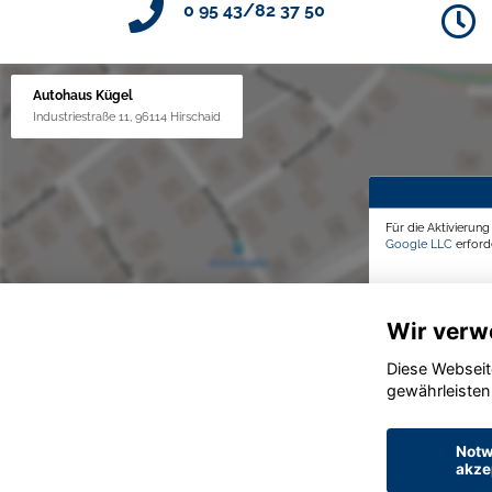
0 95 43/82 37 50
Autohaus Kügel
Industriestraße 11, 96114 Hirschaid
Für die Aktivierun
Google LLC
erforde
Wir verw
Diese Webseit
gewährleisten
Notw
akze
© konjunkturmotor.de GmbH 2020 - 2026