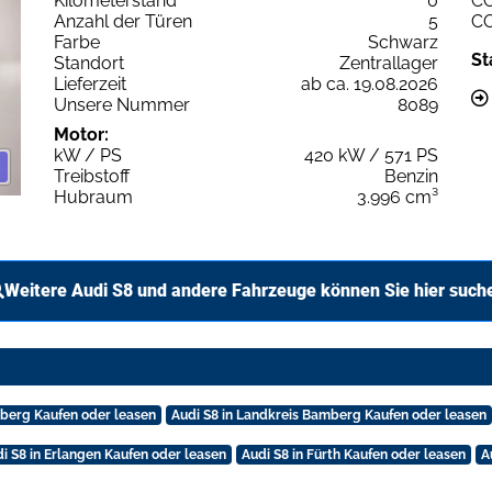
Kilometerstand
0
C
Anzahl der Türen
5
C
Farbe
Schwarz
St
Standort
Zentrallager
Lieferzeit
ab ca. 19.08.2026
Unsere Nummer
8089
Motor:
kW / PS
420 kW / 571 PS
Treibstoff
Benzin
Hubraum
3.996 cm³
Weitere Audi S8 und andere Fahrzeuge können Sie hier such
mberg Kaufen oder leasen
Audi S8 in Landkreis Bamberg Kaufen oder leasen
i S8 in Erlangen Kaufen oder leasen
Audi S8 in Fürth Kaufen oder leasen
A