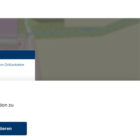
om Drittanbieter
tion zu
tieren
AGB (Service)
AGB (Teile)
AGB (Gebrauchtwagen)
Widerruf