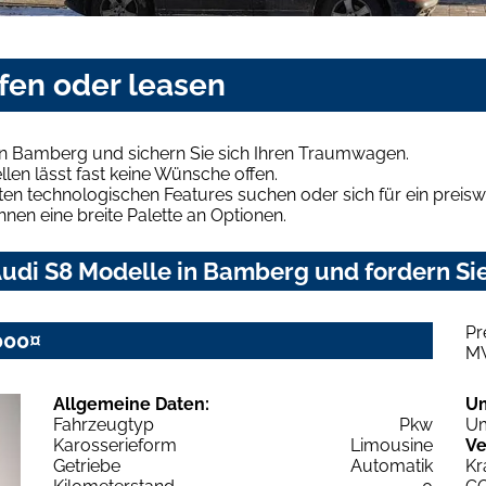
fen oder leasen
in Bamberg und sichern Sie sich Ihren Traumwagen.
len lässt fast keine Wünsche offen.
en technologischen Features suchen oder sich für ein preiswe
hnen eine breite Palette an Optionen.
udi S8 Modelle in Bamberg und fordern Sie
Pr
000¤
M
Allgemeine Daten:
U
Fahrzeugtyp
Pkw
Um
Karosserieform
Limousine
Ve
Getriebe
Automatik
Kr