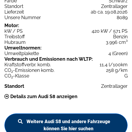
Farbe
Schwarz
Standort
Zentrallager
Lieferzeit
ab ca. 19.08.2026
Unsere Nummer
8089
Motor:
kW / PS
420 kW / 571 PS
Treibstoff
Benzin
Hubraum
3.996 cm³
Umweltnormen:
Umweltplakette
4 (Green)
Verbrauch und Emissionen nach WLTP:
Kraftstoffverbr. komb.
11,4 l/100km
CO
-Emissionen komb.
258 g/km
2
CO
-Klasse
G
2
Standort
Zentrallager
Details zum Audi S8 anzeigen
Weitere Audi S8 und andere Fahrzeuge
können Sie hier suchen