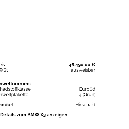
eis:
46.490,00 €
WSt:
ausweisbar
mweltnormen:
hadstoffklasse
Euro6d
weltplakette
4 (Grün)
andort
Hirschaid
Details zum BMW X3 anzeigen