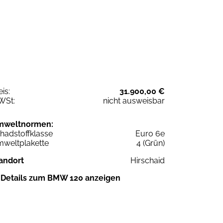
eis:
31.900,00 €
WSt:
nicht ausweisbar
mweltnormen:
hadstoffklasse
Euro 6e
weltplakette
4 (Grün)
andort
Hirschaid
Details zum BMW 120 anzeigen