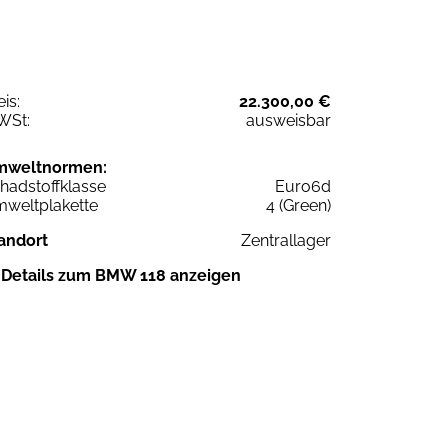
eis:
22.300,00 €
WSt:
ausweisbar
mweltnormen:
hadstoffklasse
Euro6d
weltplakette
4 (Green)
andort
Zentrallager
Details zum BMW 118 anzeigen