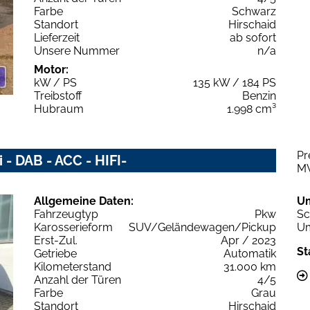
Farbe
Schwarz
Standort
Hirschaid
Lieferzeit
ab sofort
Unsere Nummer
n/a
Motor:
kW / PS
135 kW / 184 PS
Treibstoff
Benzin
Hubraum
1.998 cm³
Pr
- DAB - ACC - HIFI-
M
Allgemeine Daten:
U
Fahrzeugtyp
Pkw
Sc
Karosserieform
SUV/Geländewagen/Pickup
Um
Erst-Zul.
Apr / 2023
St
Getriebe
Automatik
Kilometerstand
31.000 km
Anzahl der Türen
4/5
Farbe
Grau
Standort
Hirschaid