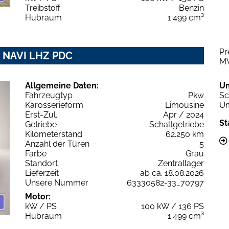
Treibstoff
Benzin
Hubraum
1.499 cm³
Pr
Z NAVI LHZ PDC
M
Allgemeine Daten:
U
Fahrzeugtyp
Pkw
Sc
Karosserieform
Limousine
Um
Erst-Zul.
Apr / 2024
St
Getriebe
Schaltgetriebe
Kilometerstand
62.250 km
Anzahl der Türen
5
Farbe
Grau
Standort
Zentrallager
Lieferzeit
ab ca. 18.08.2026
Unsere Nummer
63330582-33_70797
Motor:
kW / PS
100 kW / 136 PS
Hubraum
1.499 cm³