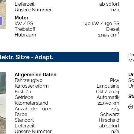
Lieferzeit
ab sofort
Unsere Nummer
n/a
Motor:
kW / PS
140 kW / 190 PS
Treibstoff
Diesel
Hubraum
1.995 cm³
Pr
ktr. Sitze - Adapt.
M
Allgemeine Daten:
U
Fahrzeugtyp
Pkw
Sc
Karosserieform
Limousine
Um
Erst-Zul.
Okt / 2024
St
Getriebe
Automatik
Kilometerstand
21.950 km
Anzahl der Türen
4/5
Farbe
Schwarz
Standort
Hirschaid
Lieferzeit
ab sofort
Unsere Nummer
n/a