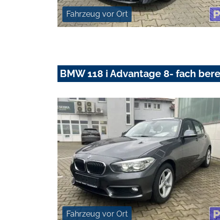
Fahrzeug vor Ort
BMW 118 i Advantage 8- fach bere
Fahrzeug vor Ort