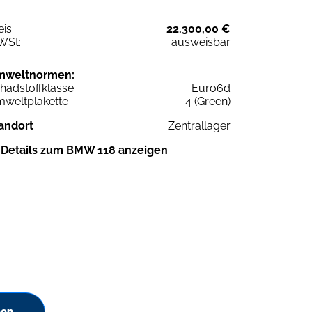
eis:
22.300,00 €
WSt:
ausweisbar
mweltnormen:
hadstoffklasse
Euro6d
weltplakette
4 (Green)
andort
Zentrallager
Details zum BMW 118 anzeigen
hen