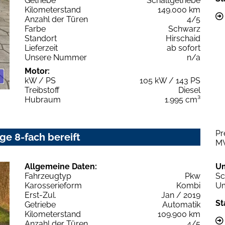
Getriebe
Schaltgetriebe
Kilometerstand
149.000 km
Anzahl der Türen
4/5
Farbe
Schwarz
Standort
Hirschaid
Lieferzeit
ab sofort
Unsere Nummer
n/a
Motor:
kW / PS
105 kW / 143 PS
Treibstoff
Diesel
Hubraum
1.995 cm³
Pr
ge 8-fach bereift
M
Allgemeine Daten:
U
Fahrzeugtyp
Pkw
Sc
Karosserieform
Kombi
Um
Erst-Zul.
Jan / 2019
St
Getriebe
Automatik
Kilometerstand
109.900 km
Anzahl der Türen
4/5