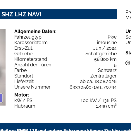
Pr
D SHZ LHZ NAVI
M
Allgemeine Daten:
U
Fahrzeugtyp
Pkw
Sc
Karosserieform
Limousine
Um
Erst-Zul.
Jun / 2024
St
Getriebe
Schaltgetriebe
Kilometerstand
58.800 km
Anzahl der Türen
5
Farbe
Schwarz
Standort
Zentrallager
Lieferzeit
ab ca. 18.08.2026
Unsere Nummer
63330580-159_70794
Motor:
kW / PS
100 kW / 136 PS
Hubraum
1.499 cm³
Weitere BMW 118 und andere Fahrzeuge können Sie hier suc