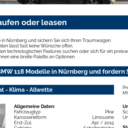
ufen oder leasen
in Nürnberg und sichern Sie sich Ihren Traumwagen.
len lässt fast keine Wünsche offen.
en technologischen Features suchen oder sich für ein preiswe
hnen eine breite Palette an Optionen.
MW 118 Modelle in Nürnberg und fordern S
Pr
 - Klima - Allwette
M
Allgemeine Daten:
U
Fahrzeugtyp
Pkw
Sc
Karosserieform
Limousine
Um
Erst-Zul.
Apr / 2015
St