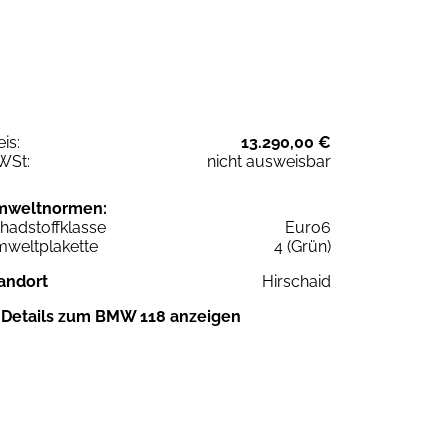
eis:
13.290,00 €
WSt:
nicht ausweisbar
mweltnormen:
hadstoffklasse
Euro6
weltplakette
4 (Grün)
andort
Hirschaid
Details zum BMW 118 anzeigen