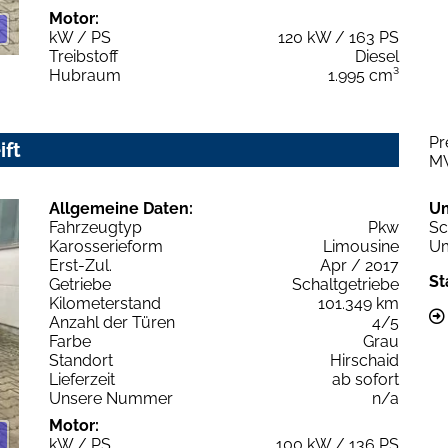
Motor:
kW / PS
120 kW / 163 PS
Treibstoff
Diesel
Hubraum
1.995 cm³
Pr
ift
M
Allgemeine Daten:
U
Fahrzeugtyp
Pkw
Sc
Karosserieform
Limousine
Um
Erst-Zul.
Apr / 2017
St
Getriebe
Schaltgetriebe
Kilometerstand
101.349 km
Anzahl der Türen
4/5
Farbe
Grau
Standort
Hirschaid
Lieferzeit
ab sofort
Unsere Nummer
n/a
Motor:
kW / PS
100 kW / 136 PS