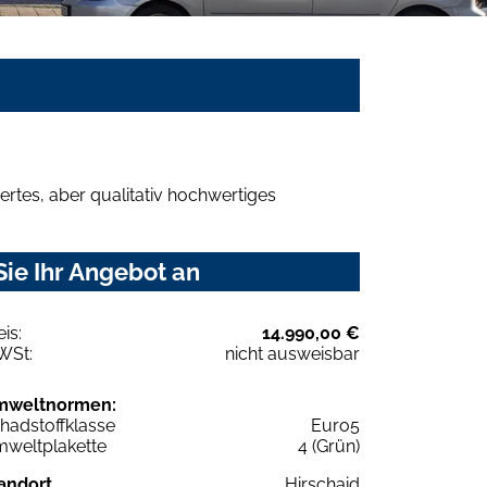
rtes, aber qualitativ hochwertiges
ie Ihr Angebot an
eis:
14.990,00 €
WSt:
nicht ausweisbar
mweltnormen:
hadstoffklasse
Euro5
weltplakette
4 (Grün)
andort
Hirschaid