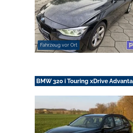
Fahrzeug vor Ort
BMW 320 i Touring xDrive Advanta