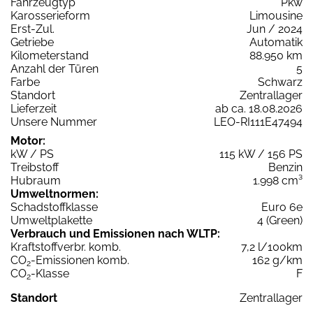
Fahrzeugtyp
Pkw
Karosserieform
Limousine
Erst-Zul.
Jun / 2024
Getriebe
Automatik
Kilometerstand
88.950 km
Anzahl der Türen
5
Farbe
Schwarz
Standort
Zentrallager
Lieferzeit
ab ca. 18.08.2026
Unsere Nummer
LEO-RI111E47494
Motor:
kW / PS
115 kW / 156 PS
Treibstoff
Benzin
Hubraum
1.998 cm³
Umweltnormen:
Schadstoffklasse
Euro 6e
Umweltplakette
4 (Green)
Verbrauch und Emissionen nach WLTP:
Kraftstoffverbr. komb.
7,2 l/100km
CO
-Emissionen komb.
162 g/km
2
CO
-Klasse
F
2
Standort
Zentrallager