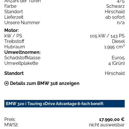
Anzahl der Türen
4/5
Farbe
Schwarz
Standort
Hirschaid
Lieferzeit
ab sofort
Unsere Nummer
n/a
Motor:
kW / PS
105 kW / 143 PS
Treibstoff
Diesel
Hubraum
1.995 cm³
Umweltnormen:
Schadstoffklasse
Euro5
Umweltplakette
4 (Grün)
Standort
Hirschaid
Details zum BMW 318 anzeigen
BMW 320 i Touring xDrive Advantage 8-fach bereift
Preis:
17.990,00 €
MWSt:
nicht ausweisbar