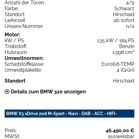
Anzahl der Türen
4/5
Farbe
Schwarz
Standort
Hirschaid
Lieferzeit
ab sofort
Unsere Nummer
n/a
Motor:
kW / PS
135 kW / 184 PS
Treibstoff
Benzin
Hubraum
1.998 cm³
Umweltnormen:
Schadstoffklasse
Euro6d-TEMP
Umweltplakette
4 (Grün)
Standort
Hirschaid
Details zum BMW 320 anzeigen
BMW X3 xDrive 20d M-Sport - Navi - DAB - ACC - HIFI-
Preis:
46.490,00 €
MWSt:
ausweisbar