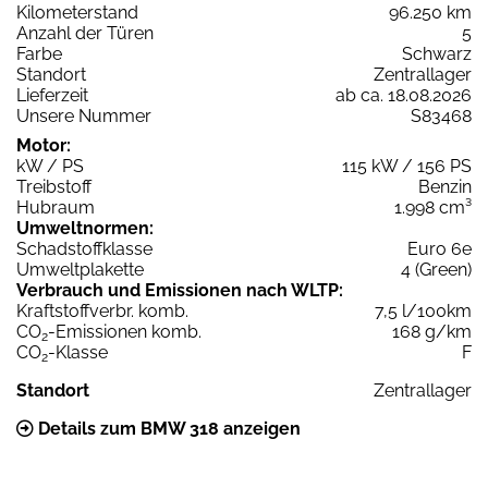
Kilometerstand
96.250 km
Anzahl der Türen
5
Farbe
Schwarz
Standort
Zentrallager
Lieferzeit
ab ca. 18.08.2026
Unsere Nummer
S83468
Motor:
kW / PS
115 kW / 156 PS
Treibstoff
Benzin
Hubraum
1.998 cm³
Umweltnormen:
Schadstoffklasse
Euro 6e
Umweltplakette
4 (Green)
Verbrauch und Emissionen nach WLTP:
Kraftstoffverbr. komb.
7,5 l/100km
CO
-Emissionen komb.
168 g/km
2
CO
-Klasse
F
2
Standort
Zentrallager
Details zum BMW 318 anzeigen