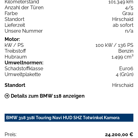
Kilometerstand
101.349 km
Anzahl der Türen
4/5
Farbe
Grau
Standort
Hirschaid
Lieferzeit
ab sofort
Unsere Nummer
n/a
Motor:
kW / PS
100 kW / 136 PS
Treibstoff
Benzin
Hubraum
1.499 cm³
Umweltnormen:
Schadstoffklasse
Euro6
Umweltplakette
4 (Grün)
Standort
Hirschaid
Details zum BMW 118 anzeigen
BMW 318 318i Touring Navi HUD SHZ Totwinkel Kamera
Preis:
24.200,00 €