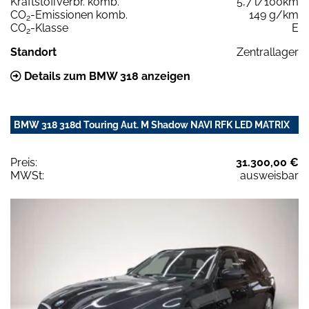
Kraftstoffverbr. komb.
5,7 l/100km
CO
-Emissionen komb.
149 g/km
2
CO
-Klasse
E
2
Standort
Zentrallager
Details zum BMW 318 anzeigen
BMW 318 318d Touring Aut. M Shadow NAVI RFK LED MATRIX
Preis:
31.300,00 €
MWSt:
ausweisbar