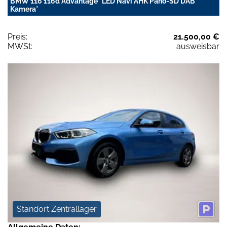
BMW 116 116d Advantage *LED Navi AHK Pano-SD DAB
Kamera*
Preis:
21.500,00 €
MWSt:
ausweisbar
Standort Zentrallager