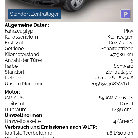
Standort Zentrallager
Allgemeine Daten:
Fahrzeugtyp
Pkw
Karosserieform
Kleinwagen
Erst-Zul.
Dez / 2022
Getriebe
Schaltgetriebe
Kilometerstand
47.986 km
Anzahl der Türen
5
Farbe
Schwarz
Standort
Zentrallager
Lieferzeit
ab ca. 18.08.2026
Unsere Nummer
205692368SWRTE
Motor:
kW / PS
85 kW / 116 PS
Treibstoff
Diesel
Hubraum
1.496 cm³
Umweltnormen:
Umweltplakette
4 (Green)
Verbrauch und Emissionen nach WLTP:
Kraftstoffverbr. komb.
4,6 l/100km