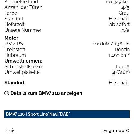
Kilometerstand
101.349 km
Anzahl der Türen
4/5
Farbe
Grau
Standort
Hirschaid
Lieferzeit
ab sofort
Unsere Nummer
n/a
Motor:
kW / PS
100 kW / 136 PS
Treibstoff
Benzin
Hubraum
1.499 cm³
Umweltnormen:
Schadstoffklasse
Euro6
Umweltplakette
4 (Grün)
Standort
Hirschaid
Details zum BMW 118 anzeigen
BMW 116 i Sport Line*Navi*DAB*
Preis:
21.900,00 €