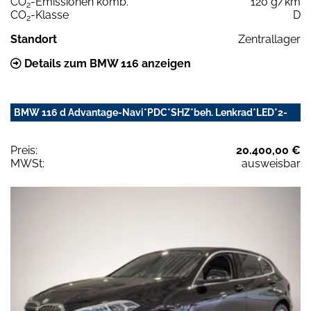
CO
-Emissionen komb.
120 g/km
2
CO
-Klasse
D
2
Standort
Zentrallager
Details zum BMW 116 anzeigen
BMW 116 d Advantage-Navi*PDC*SHZ*beh. Lenkrad*LED*2-
Preis:
20.400,00 €
MWSt:
ausweisbar