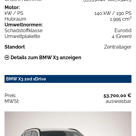
Motor:
kW / PS
140 kW / 190 PS
Hubraum
1.995 cm³
Umweltnormen:
Schadstoffklasse
Euro6d
Umweltplakette
4 (Green)
Standort
Zentrallager
Details zum BMW X3 anzeigen
BMW X3 20d xDrive
Preis:
53.700,00 €
MWSt:
ausweisbar