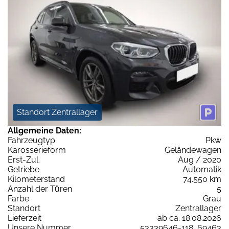
Standort Zentrallager
Allgemeine Daten:
Fahrzeugtyp
Pkw
Karosserieform
Geländewagen
Erst-Zul.
Aug / 2020
Getriebe
Automatik
Kilometerstand
74.550 km
Anzahl der Türen
5
Farbe
Grau
Standort
Zentrallager
Lieferzeit
ab ca. 18.08.2026
Unsere Nummer
53339646-118_69463