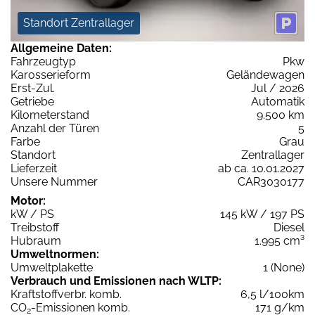
Standort Zentrallager
Allgemeine Daten:
Fahrzeugtyp
Pkw
Karosserieform
Geländewagen
Erst-Zul.
Jul / 2026
Getriebe
Automatik
Kilometerstand
9.500 km
Anzahl der Türen
5
Farbe
Grau
Standort
Zentrallager
Lieferzeit
ab ca. 10.01.2027
Unsere Nummer
CAR3030177
Motor:
kW / PS
145 kW / 197 PS
Treibstoff
Diesel
Hubraum
1.995 cm³
Umweltnormen:
Umweltplakette
1 (None)
Verbrauch und Emissionen nach WLTP:
Kraftstoffverbr. komb.
6,5 l/100km
CO
-Emissionen komb.
171 g/km
2