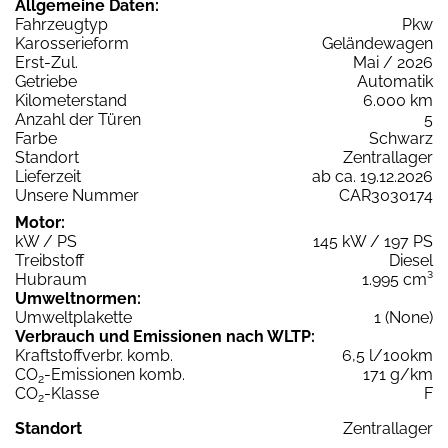
Allgemeine Daten:
Fahrzeugtyp
Pkw
Karosserieform
Geländewagen
Erst-Zul.
Mai / 2026
Getriebe
Automatik
Kilometerstand
6.000 km
Anzahl der Türen
5
Farbe
Schwarz
Standort
Zentrallager
Lieferzeit
ab ca. 19.12.2026
Unsere Nummer
CAR3030174
Motor:
kW / PS
145 kW / 197 PS
Treibstoff
Diesel
Hubraum
1.995 cm³
Umweltnormen:
Umweltplakette
1 (None)
Verbrauch und Emissionen nach WLTP:
Kraftstoffverbr. komb.
6,5 l/100km
CO
-Emissionen komb.
171 g/km
2
CO
-Klasse
F
2
Standort
Zentrallager