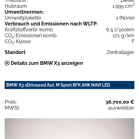
Treibstoff
Diesel
Hubraum
1.995 cm³
Umweltnormen:
Umweltplakette
1 (None)
Verbrauch und Emissionen nach WLTP:
Kraftstoffverbr. komb.
6,5 l/100km
CO
-Emissionen komb.
171 g/km
2
CO
-Klasse
F
2
Standort
Zentrallager
Details zum BMW X3 anzeigen
BMW X3 xDrive20d Aut. M Sport RFK AHK NAVI LED
Preis:
36.700,00 €
MWSt:
ausweisbar