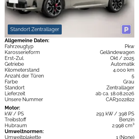
Standort Zentrallager
Allgemeine Daten:
Fahrzeugtyp
Pkw
Karosserieform
Geländewagen
Erst-Zul.
Okt / 2025
Getriebe
Automatik
Kilometerstand
4.000 km
Anzahl der Türen
5
Farbe
Grau
Standort
Zentrallager
Lieferzeit
ab ca. 18.08.2026
Unsere Nummer
CAR3022822
Motor:
kW / PS
293 kW / 398 PS
Treibstoff
Benzin
Hubraum
2.998 cm³
Umweltnormen:
Umweltplakette
1 (None)