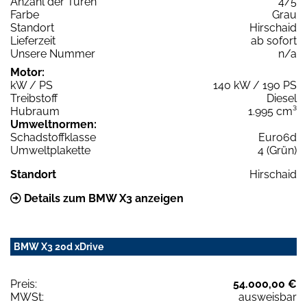
Anzahl der Türen
4/5
Farbe
Grau
Standort
Hirschaid
Lieferzeit
ab sofort
Unsere Nummer
n/a
Motor:
kW / PS
140 kW / 190 PS
Treibstoff
Diesel
Hubraum
1.995 cm³
Umweltnormen:
Schadstoffklasse
Euro6d
Umweltplakette
4 (Grün)
Standort
Hirschaid
Details zum BMW X3 anzeigen
BMW X3 20d xDrive
Preis:
54.000,00 €
MWSt:
ausweisbar