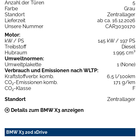
Anzahl der Türen
5
Farbe
Grau
Standort
Zentrallager
Lieferzeit
ab ca. 16.12.2026
Unsere Nummer
CAR3030170
Motor:
kW / PS
145 kW / 197 PS
Treibstoff
Diesel
Hubraum
1.995 cm³
Umweltnormen:
Umweltplakette
1 (None)
Verbrauch und Emissionen nach WLTP:
Kraftstoffverbr. komb.
6,5 l/100km
CO
-Emissionen komb.
171 g/km
2
CO
-Klasse
F
2
Standort
Zentrallager
Details zum BMW X3 anzeigen
BMW X3 20d xDrive