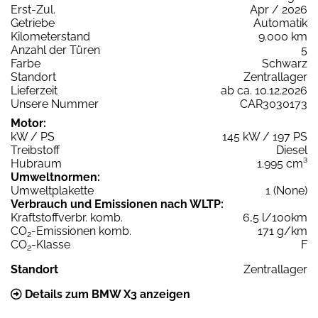
Erst-Zul.
Apr / 2026
Getriebe
Automatik
Kilometerstand
9.000 km
Anzahl der Türen
5
Farbe
Schwarz
Standort
Zentrallager
Lieferzeit
ab ca. 10.12.2026
Unsere Nummer
CAR3030173
Motor:
kW / PS
145 kW / 197 PS
Treibstoff
Diesel
Hubraum
1.995 cm³
Umweltnormen:
Umweltplakette
1 (None)
Verbrauch und Emissionen nach WLTP:
Kraftstoffverbr. komb.
6,5 l/100km
CO
-Emissionen komb.
171 g/km
2
CO
-Klasse
F
2
Standort
Zentrallager
Details zum BMW X3 anzeigen