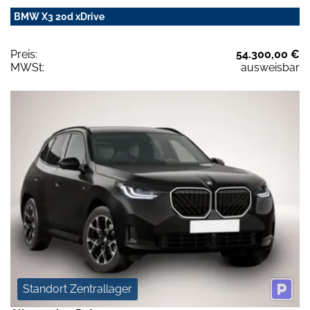
BMW X3 20d xDrive
Preis:
54.300,00 €
MWSt:
ausweisbar
Standort Zentrallager