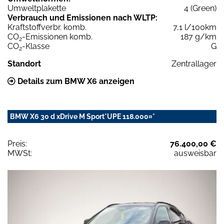
Umweltplakette
4 (Green)
Verbrauch und Emissionen nach WLTP:
Kraftstoffverbr. komb.
7,1 l/100km
CO
-Emissionen komb.
187 g/km
2
CO
-Klasse
G
2
Standort
Zentrallager
Details zum BMW X6 anzeigen
BMW X6 30 d xDrive M Sport*UPE 118.000¤*
Preis:
76.400,00 €
MWSt:
ausweisbar