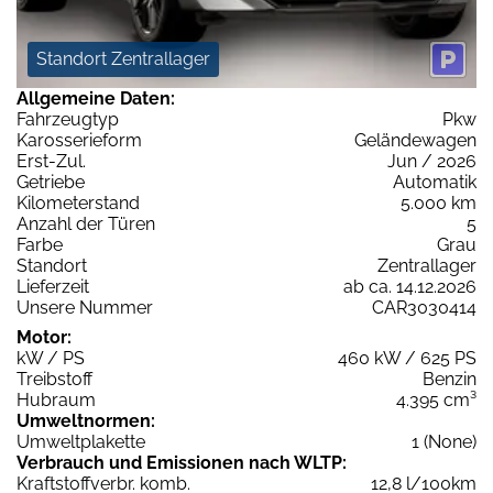
Standort Zentrallager
Allgemeine Daten:
Fahrzeugtyp
Pkw
Karosserieform
Geländewagen
Erst-Zul.
Jun / 2026
Getriebe
Automatik
Kilometerstand
5.000 km
Anzahl der Türen
5
Farbe
Grau
Standort
Zentrallager
Lieferzeit
ab ca. 14.12.2026
Unsere Nummer
CAR3030414
Motor:
kW / PS
460 kW / 625 PS
Treibstoff
Benzin
Hubraum
4.395 cm³
Umweltnormen:
Umweltplakette
1 (None)
Verbrauch und Emissionen nach WLTP:
Kraftstoffverbr. komb.
12,8 l/100km