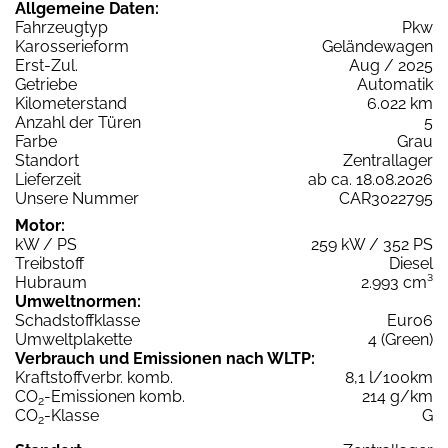
Allgemeine Daten:
Fahrzeugtyp
Pkw
Karosserieform
Geländewagen
Erst-Zul.
Aug / 2025
Getriebe
Automatik
Kilometerstand
6.022 km
Anzahl der Türen
5
Farbe
Grau
Standort
Zentrallager
Lieferzeit
ab ca. 18.08.2026
Unsere Nummer
CAR3022795
Motor:
kW / PS
259 kW / 352 PS
Treibstoff
Diesel
Hubraum
2.993 cm³
Umweltnormen:
Schadstoffklasse
Euro6
Umweltplakette
4 (Green)
Verbrauch und Emissionen nach WLTP:
Kraftstoffverbr. komb.
8,1 l/100km
CO
-Emissionen komb.
214 g/km
2
CO
-Klasse
G
2