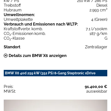
kW / PS
210 kW / 286 PS
Treibstoff
Diesel
Hubraum
2.993 cm³
Umweltnormen:
Umweltplakette
4 (Green)
Verbrauch und Emissionen nach WLTP:
Kraftstoffverbr. komb.
7,1 l/100km
CO
-Emissionen komb.
187 g/km
2
CO
-Klasse
G
2
Standort
Zentrallager
Details zum BMW X6 anzeigen
BMW X6 40d 259 kW (352 PS) 8-Gang Steptronic xDrive
Preis:
91.400,00 €
MWSt:
ausweisbar