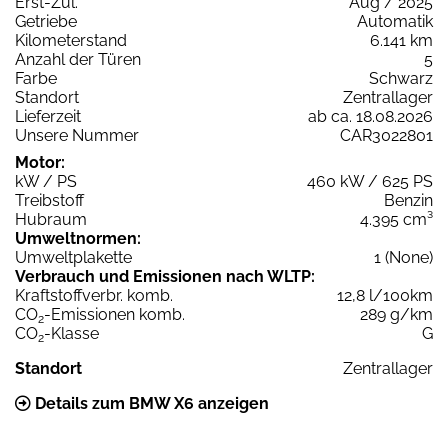
Erst-Zul.
Aug / 2025
Getriebe
Automatik
Kilometerstand
6.141 km
Anzahl der Türen
5
Farbe
Schwarz
Standort
Zentrallager
Lieferzeit
ab ca. 18.08.2026
Unsere Nummer
CAR3022801
Motor:
kW / PS
460 kW / 625 PS
Treibstoff
Benzin
Hubraum
4.395 cm³
Umweltnormen:
Umweltplakette
1 (None)
Verbrauch und Emissionen nach WLTP:
Kraftstoffverbr. komb.
12,8 l/100km
CO
-Emissionen komb.
289 g/km
2
CO
-Klasse
G
2
Standort
Zentrallager
Details zum BMW X6 anzeigen