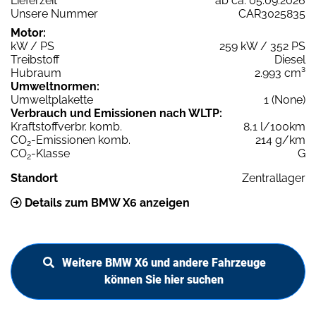
Lieferzeit
ab ca. 05.09.2026
Unsere Nummer
CAR3025835
Motor:
kW / PS
259 kW / 352 PS
Treibstoff
Diesel
Hubraum
2.993 cm³
Umweltnormen:
Umweltplakette
1 (None)
Verbrauch und Emissionen nach WLTP:
Kraftstoffverbr. komb.
8,1 l/100km
CO
-Emissionen komb.
214 g/km
2
CO
-Klasse
G
2
Standort
Zentrallager
Details zum BMW X6 anzeigen
Weitere BMW X6 und andere Fahrzeuge
können Sie hier suchen