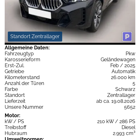
Standort Zentrallager
Allgemeine Daten:
Fahrzeugtyp
Pkw
Karosserieform
Geländewagen
Erst-Zul.
Feb / 2025
Getriebe
Automatik
Kilometerstand
26.000 km
Anzahl der Türen
5
Farbe
Schwarz
Standort
Zentrallager
Lieferzeit
ab ca. 19.08.2026
Unsere Nummer
5652
Motor:
kW / PS
210 kW / 286 PS
Treibstoff
Diesel
Hubraum
2.993 cm³
Umweltnormen: