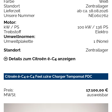
Farbe
Weiß
Standort
Zentrallager
Lieferzeit
ab ca. 18.08.2026
Unsere Nummer
NE060762
Motor:
kW / PS
100 kW / 136 PS
Treibstoff
Elektro
Umweltnormen:
Umweltplakette
1 (None)
Standort
Zentrallager
Details zum Citroën ë-C4 anzeigen
Citroën ë-C4 e-C4 Feel 11kw Charger Tempomat PDC
Preis:
17.100,00 €
MWSt:
ausweisbar