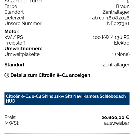
Anzahl der Türen
5
Farbe
Braun
Standort
Zentrallager
Lieferzeit
ab ca. 18.08.2026
Unsere Nummer
NE027361
Motor:
kW / PS
100 kW / 136 PS
Treibstoff
Elektro
Umweltnormen:
Umweltplakette
1 (None)
Standort
Zentrallager
Details zum Citroën ë-C4 anzeigen
Citroën ë-C4 e-C4 Shine 11kw Shz Navi Kamera Schiebedach
HUD
Preis:
20.600,00 €
MWSt:
ausweisbar