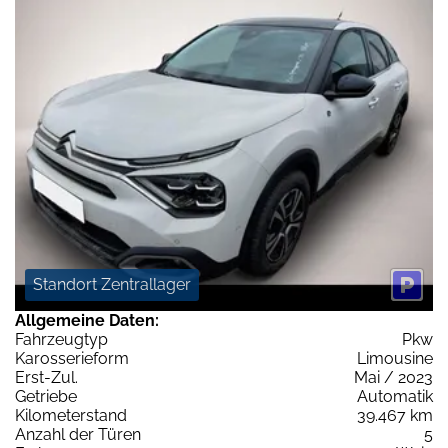
Standort Zentrallager
Allgemeine Daten:
Fahrzeugtyp
Pkw
Karosserieform
Limousine
Erst-Zul.
Mai / 2023
Getriebe
Automatik
Kilometerstand
39.467 km
Anzahl der Türen
5