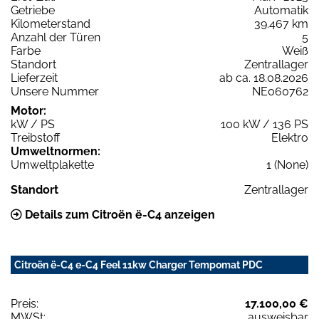
Getriebe
Automatik
Kilometerstand
39.467 km
Anzahl der Türen
5
Farbe
Weiß
Standort
Zentrallager
Lieferzeit
ab ca. 18.08.2026
Unsere Nummer
NE060762
Motor:
kW / PS
100 kW / 136 PS
Treibstoff
Elektro
Umweltnormen:
Umweltplakette
1 (None)
Standort
Zentrallager
Details zum Citroën ë-C4 anzeigen
Citroën ë-C4 e-C4 Feel 11kw Charger Tempomat PDC
Preis:
17.100,00 €
MWSt:
ausweisbar