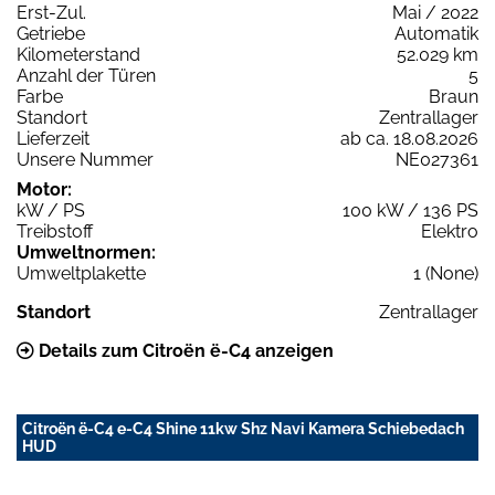
Erst-Zul.
Mai / 2022
Getriebe
Automatik
Kilometerstand
52.029 km
Anzahl der Türen
5
Farbe
Braun
Standort
Zentrallager
Lieferzeit
ab ca. 18.08.2026
Unsere Nummer
NE027361
Motor:
kW / PS
100 kW / 136 PS
Treibstoff
Elektro
Umweltnormen:
Umweltplakette
1 (None)
Standort
Zentrallager
Details zum Citroën ë-C4 anzeigen
Citroën ë-C4 e-C4 Shine 11kw Shz Navi Kamera Schiebedach
HUD