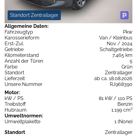
Standort Zentrallager
Allgemeine Daten:
Fahrzeugtyp
Pkw
Karosserieform
Van / Kleinbus
Erst-Zul.
Nov / 2024
Getriebe
Schaltgetriebe
Kilometerstand
7.465 km
Anzahl der Türen
5
Farbe
Grün
Standort
Zentrallager
Lieferzeit
ab ca. 18.08.2026
Unsere Nummer
RJ968390
Motor:
kW / PS
81 kW / 110 PS
Treibstoff
Benzin
Hubraum
1.199 cm³
Umweltnormen:
Umweltplakette
1 (None)
Standort
Zentrallager