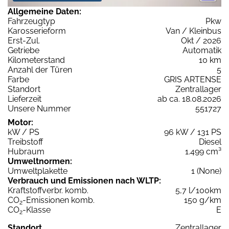
Allgemeine Daten:
Fahrzeugtyp
Pkw
Karosserieform
Van / Kleinbus
Erst-Zul.
Okt / 2026
Getriebe
Automatik
Kilometerstand
10 km
Anzahl der Türen
5
Farbe
GRIS ARTENSE
Standort
Zentrallager
Lieferzeit
ab ca. 18.08.2026
Unsere Nummer
551727
Motor:
kW / PS
96 kW / 131 PS
Treibstoff
Diesel
Hubraum
1.499 cm³
Umweltnormen:
Umweltplakette
1 (None)
Verbrauch und Emissionen nach WLTP:
Kraftstoffverbr. komb.
5,7 l/100km
CO
-Emissionen komb.
150 g/km
2
CO
-Klasse
E
2
Standort
Zentrallager