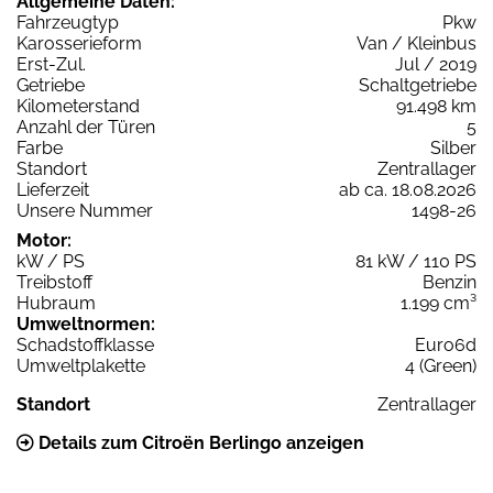
Allgemeine Daten:
Fahrzeugtyp
Pkw
Karosserieform
Van / Kleinbus
Erst-Zul.
Jul / 2019
Getriebe
Schaltgetriebe
Kilometerstand
91.498 km
Anzahl der Türen
5
Farbe
Silber
Standort
Zentrallager
Lieferzeit
ab ca. 18.08.2026
Unsere Nummer
1498-26
Motor:
kW / PS
81 kW / 110 PS
Treibstoff
Benzin
Hubraum
1.199 cm³
Umweltnormen:
Schadstoffklasse
Euro6d
Umweltplakette
4 (Green)
Standort
Zentrallager
Details zum Citroën Berlingo anzeigen