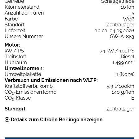
Getriebe
Schaltgetriebe
Kilometerstand
10 km
Anzahl der Türen
5
Farbe
Weiß
Standort
Zentrallager
Lieferzeit
ab ca. 04.09.2026
Unsere Nummer
GW-A1883
Motor:
kW / PS
74 kW / 101 PS
Treibstoff
Diesel
Hubraum
1.499 cm³
Umweltnormen:
Umweltplakette
1 (None)
Verbrauch und Emissionen nach WLTP:
Kraftstoffverbr. komb.
5,3 l/100km
CO
-Emissionen komb.
140 g/km
2
CO
-Klasse
E
2
Standort
Zentrallager
Details zum Citroën Berlingo anzeigen