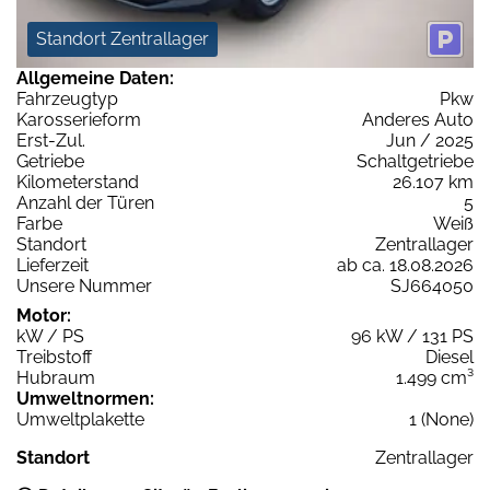
Standort Zentrallager
Allgemeine Daten:
Fahrzeugtyp
Pkw
Karosserieform
Anderes Auto
Erst-Zul.
Jun / 2025
Getriebe
Schaltgetriebe
Kilometerstand
26.107 km
Anzahl der Türen
5
Farbe
Weiß
Standort
Zentrallager
Lieferzeit
ab ca. 18.08.2026
Unsere Nummer
SJ664050
Motor:
kW / PS
96 kW / 131 PS
Treibstoff
Diesel
Hubraum
1.499 cm³
Umweltnormen:
Umweltplakette
1 (None)
Standort
Zentrallager