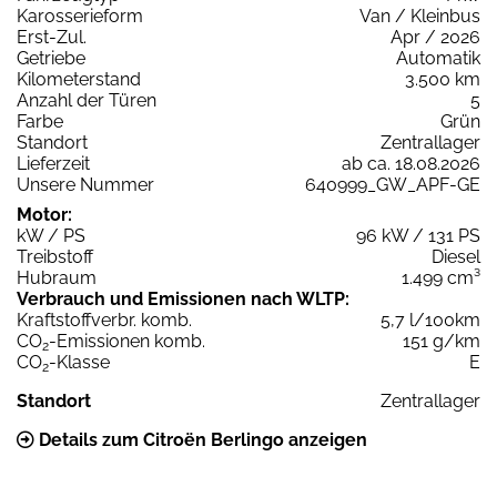
Karosserieform
Van / Kleinbus
Erst-Zul.
Apr / 2026
Getriebe
Automatik
Kilometerstand
3.500 km
Anzahl der Türen
5
Farbe
Grün
Standort
Zentrallager
Lieferzeit
ab ca. 18.08.2026
Unsere Nummer
640999_GW_APF-GE
Motor:
kW / PS
96 kW / 131 PS
Treibstoff
Diesel
Hubraum
1.499 cm³
Verbrauch und Emissionen nach WLTP:
Kraftstoffverbr. komb.
5,7 l/100km
CO
-Emissionen komb.
151 g/km
2
CO
-Klasse
E
2
Standort
Zentrallager
Details zum Citroën Berlingo anzeigen