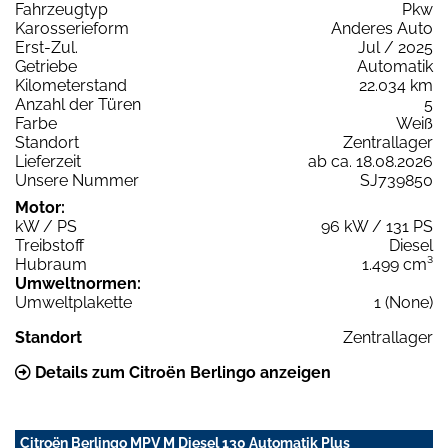
Fahrzeugtyp
Pkw
Karosserieform
Anderes Auto
Erst-Zul.
Jul / 2025
Getriebe
Automatik
Kilometerstand
22.034 km
Anzahl der Türen
5
Farbe
Weiß
Standort
Zentrallager
Lieferzeit
ab ca. 18.08.2026
Unsere Nummer
SJ739850
Motor:
kW / PS
96 kW / 131 PS
Treibstoff
Diesel
Hubraum
1.499 cm³
Umweltnormen:
Umweltplakette
1 (None)
Standort
Zentrallager
Details zum Citroën Berlingo anzeigen
Citroën Berlingo MPV M Diesel 130 Automatik Plus