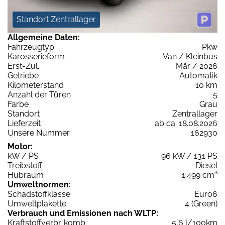
Standort Zentrallager
Allgemeine Daten:
Fahrzeugtyp
Pkw
Karosserieform
Van / Kleinbus
Erst-Zul.
Mär / 2026
Getriebe
Automatik
Kilometerstand
10 km
Anzahl der Türen
5
Farbe
Grau
Standort
Zentrallager
Lieferzeit
ab ca. 18.08.2026
Unsere Nummer
162930
Motor:
kW / PS
96 kW / 131 PS
Treibstoff
Diesel
Hubraum
1.499 cm³
Umweltnormen:
Schadstoffklasse
Euro6
Umweltplakette
4 (Green)
Verbrauch und Emissionen nach WLTP:
Kraftstoffverbr. komb.
5,6 l/100km