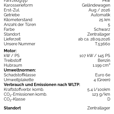
Fahrzeugtyp
Pkw
Karosserieform
Geländewagen
Erst-Zul.
Aug / 2026
Getriebe
Automatik
Kilometerstand
25 km
Anzahl der Türen
5
Farbe
Schwarz
Standort
Zentrallager
Lieferzeit
ab ca. 28.09.2026
Unsere Nummer
T.53660
Motor:
kW / PS
107 kW / 145 PS
Treibstoff
Benzin
Hubraum
1.199 cm³
Umweltnormen:
Schadstoffklasse
Euro 6e
Umweltplakette
4 (Green)
Verbrauch und Emissionen nach WLTP:
Kraftstoffverbr. komb.
5,4 l/100km
CO
-Emissionen komb.
123 g/km
2
CO
-Klasse
D
2
Standort
Zentrallager