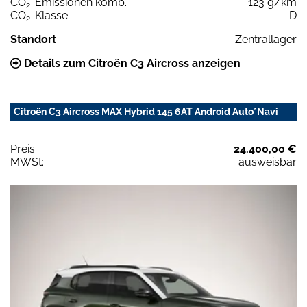
CO
-Emissionen komb.
123 g/km
2
CO
-Klasse
D
2
Standort
Zentrallager
Details zum Citroën C3 Aircross anzeigen
Citroën C3 Aircross MAX Hybrid 145 6AT Android Auto*Navi
Preis:
24.400,00 €
MWSt:
ausweisbar