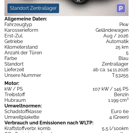
Standort Zentrallager
Allgemeine Daten:
Fahrzeugtyp
Pkw
Karosserieform
Geländewagen
Erst-Zul.
Aug / 2026
Getriebe
Automatik
Kilometerstand
25 km
Anzahl der Türen
5
Farbe
Blau
Standort
Zentrallager
Lieferzeit
ab ca. 14.11.2026
Unsere Nummer
T.53255
Motor:
kW / PS
107 kW / 145 PS
Treibstoff
Benzin
Hubraum
1.199 cm³
Umweltnormen:
Schadstoffklasse
Euro 6e
Umweltplakette
4 (Green)
Verbrauch und Emissionen nach WLTP:
Kraftstoffverbr. komb.
5,5 l/100km