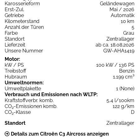
Karosserieform
Geländewagen
Erst-Zul.
Mai / 2026
Getriebe
Automatik
Kilometerstand
10 km
Anzahl der Türen
5
Farbe
Grau
Standort
Zentrallager
Lieferzeit
ab ca. 18.08.2026
Unsere Nummer
GW-AHA1419
Motor:
kW / PS
100 kW / 136 PS
Treibstoff
Benzin
Hubraum
1.199 cm³
Umweltnormen:
Umweltplakette
1 (None)
Verbrauch und Emissionen nach WLTP:
Kraftstoffverbr. komb.
5,4 l/100km
CO
-Emissionen komb.
122 g/km
2
CO
-Klasse
D
2
Standort
Zentrallager
Details zum Citroën C3 Aircross anzeigen