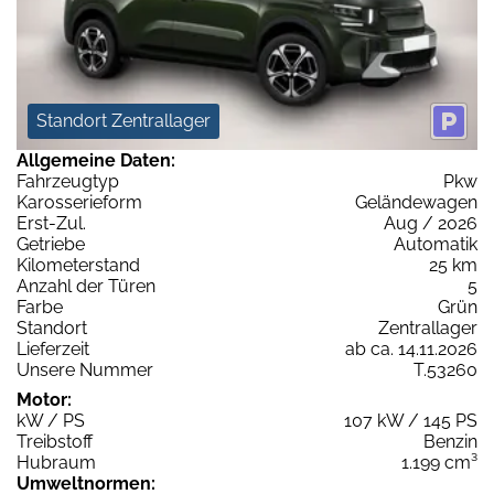
Standort Zentrallager
Allgemeine Daten:
Fahrzeugtyp
Pkw
Karosserieform
Geländewagen
Erst-Zul.
Aug / 2026
Getriebe
Automatik
Kilometerstand
25 km
Anzahl der Türen
5
Farbe
Grün
Standort
Zentrallager
Lieferzeit
ab ca. 14.11.2026
Unsere Nummer
T.53260
Motor:
kW / PS
107 kW / 145 PS
Treibstoff
Benzin
Hubraum
1.199 cm³
Umweltnormen: