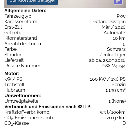
Standort Zentrallager
Allgemeine Daten:
Fahrzeugtyp
Pkw
Karosserieform
Geländewagen
Erst-Zul.
Mär / 2026
Getriebe
Automatik
Kilometerstand
10 km
Anzahl der Türen
5
Farbe
Schwarz
Standort
Zentrallager
Lieferzeit
ab ca. 25.09.2026
Unsere Nummer
GW-V4094
Motor:
kW / PS
100 kW / 136 PS
Treibstoff
Benzin
Hubraum
1.199 cm³
Umweltnormen:
Umweltplakette
1 (None)
Verbrauch und Emissionen nach WLTP:
Kraftstoffverbr. komb.
5,3 l/100km
CO
-Emissionen komb.
120 g/km
2
CO
-Klasse
D
2