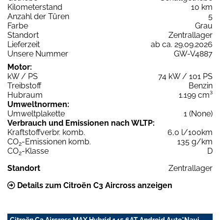
Kilometerstand
10 km
Anzahl der Türen
5
Farbe
Grau
Standort
Zentrallager
Lieferzeit
ab ca. 29.09.2026
Unsere Nummer
GW-V4887
Motor:
kW / PS
74 kW / 101 PS
Treibstoff
Benzin
Hubraum
1.199 cm³
Umweltnormen:
Umweltplakette
1 (None)
Verbrauch und Emissionen nach WLTP:
Kraftstoffverbr. komb.
6,0 l/100km
CO
-Emissionen komb.
135 g/km
2
CO
-Klasse
D
2
Standort
Zentrallager
Details zum Citroën C3 Aircross anzeigen