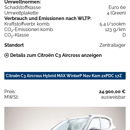
Umweltnormen:
Schadstoffklasse
Euro 6e
Umweltplakette
4 (Green)
Verbrauch und Emissionen nach WLTP:
Kraftstoffverbr. komb.
5,4 l/100km
CO
-Emissionen komb.
123 g/km
2
CO
-Klasse
D
2
Standort
Zentrallager
Details zum Citroën C3 Aircross anzeigen
Citroën C3 Aircross Hybrid MAX WinterP Nav Kam 2xPDC 17Z
Preis:
24.900,00 €
MWSt:
ausweisbar