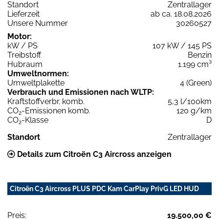
Standort
Zentrallager
Lieferzeit
ab ca. 18.08.2026
Unsere Nummer
30260527
Motor:
kW / PS
107 kW / 145 PS
Treibstoff
Benzin
Hubraum
1.199 cm³
Umweltnormen:
Umweltplakette
4 (Green)
Verbrauch und Emissionen nach WLTP:
Kraftstoffverbr. komb.
5,3 l/100km
CO
-Emissionen komb.
120 g/km
2
CO
-Klasse
D
2
Standort
Zentrallager
Details zum Citroën C3 Aircross anzeigen
Citroën C3 Aircross PLUS PDC Kam CarPlay PrivG LED HUD
Preis:
19.500,00 €