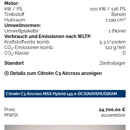
Motor:
kW / PS
100 kW / 136 PS
Treibstoff
Benzin
Hubraum
1.199 cm³
Umweltnormen:
Umweltplakette
1 (None)
Verbrauch und Emissionen nach WLTP:
Kraftstoffverbr. komb.
5,3 l/100km
CO
-Emissionen komb.
122 g/km
2
CO
-Klasse
D
2
Standort
Zentrallager
Details zum Citroën C3 Aircross anzeigen
Citroën C3 Aircross MAX Hybrid 145 e-DCS|NAVI|HUD|KAM
Preis:
24.700,00 €
MWSt:
ausweisbar