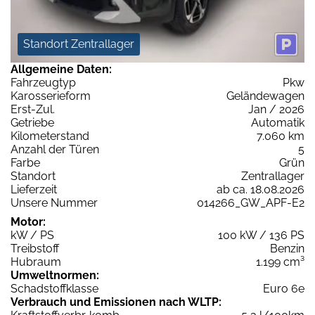
Standort Zentrallager
Allgemeine Daten:
Fahrzeugtyp
Pkw
Karosserieform
Geländewagen
Erst-Zul.
Jan / 2026
Getriebe
Automatik
Kilometerstand
7.060 km
Anzahl der Türen
5
Farbe
Grün
Standort
Zentrallager
Lieferzeit
ab ca. 18.08.2026
Unsere Nummer
014266_GW_APF-E2
Motor:
kW / PS
100 kW / 136 PS
Treibstoff
Benzin
Hubraum
1.199 cm³
Umweltnormen:
Schadstoffklasse
Euro 6e
Verbrauch und Emissionen nach WLTP: