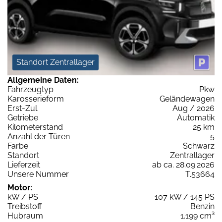
Standort Zentrallager
Allgemeine Daten:
Fahrzeugtyp
Pkw
Karosserieform
Geländewagen
Erst-Zul.
Aug / 2026
Getriebe
Automatik
Kilometerstand
25 km
Anzahl der Türen
5
Farbe
Schwarz
Standort
Zentrallager
Lieferzeit
ab ca. 28.09.2026
Unsere Nummer
T.53664
Motor:
kW / PS
107 kW / 145 PS
Treibstoff
Benzin
Hubraum
1.199 cm³