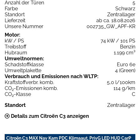
Anzahl der Türen
5
Farbe
Schwarz
Standort
Zentrallager
Lieferzeit
ab ca. 18.08.2026
Unsere Nummer
002735_GW_APF-KR
Motor:
kW / PS
74 kW / 101 PS
Treibstoff
Benzin
Hubraum
1.199 cm³
Umweltnormen:
Schadstoffklasse
Euro 6e
Umweltplakette
4 (Green)
Verbrauch und Emissionen nach WLTP:
Kraftstoffverbr. komb.
5,0 l/100km
CO
-Emissionen komb.
114 g/km
2
CO
-Klasse
C
2
Standort
Zentrallager
Details zum Citroën C3 anzeigen
Citroën C3 MAX Nav Kam PDC Klimaaut. PrivG LED HUD CarP