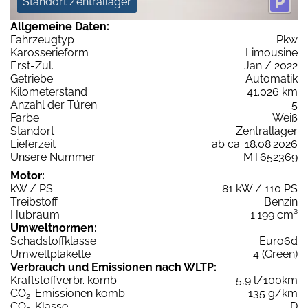
Standort Zentrallager
Allgemeine Daten:
Fahrzeugtyp
Pkw
Karosserieform
Limousine
Erst-Zul.
Jan / 2022
Getriebe
Automatik
Kilometerstand
41.026 km
Anzahl der Türen
5
Farbe
Weiß
Standort
Zentrallager
Lieferzeit
ab ca. 18.08.2026
Unsere Nummer
MT652369
Motor:
kW / PS
81 kW / 110 PS
Treibstoff
Benzin
Hubraum
1.199 cm³
Umweltnormen:
Schadstoffklasse
Euro6d
Umweltplakette
4 (Green)
Verbrauch und Emissionen nach WLTP:
Kraftstoffverbr. komb.
5,9 l/100km
CO
-Emissionen komb.
135 g/km
2
CO
-Klasse
D