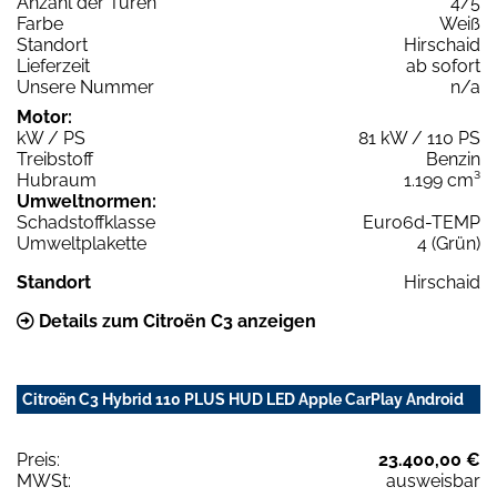
Anzahl der Türen
4/5
Farbe
Weiß
Standort
Hirschaid
Lieferzeit
ab sofort
Unsere Nummer
n/a
Motor:
kW / PS
81 kW / 110 PS
Treibstoff
Benzin
Hubraum
1.199 cm³
Umweltnormen:
Schadstoffklasse
Euro6d-TEMP
Umweltplakette
4 (Grün)
Standort
Hirschaid
Details zum Citroën C3 anzeigen
Citroën C3 Hybrid 110 PLUS HUD LED Apple CarPlay Android
Preis:
23.400,00 €
MWSt:
ausweisbar