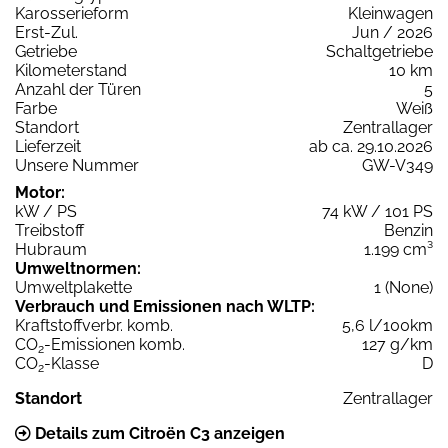
Karosserieform
Kleinwagen
Erst-Zul.
Jun / 2026
Getriebe
Schaltgetriebe
Kilometerstand
10 km
Anzahl der Türen
5
Farbe
Weiß
Standort
Zentrallager
Lieferzeit
ab ca. 29.10.2026
Unsere Nummer
GW-V349
Motor:
kW / PS
74 kW / 101 PS
Treibstoff
Benzin
Hubraum
1.199 cm³
Umweltnormen:
Umweltplakette
1 (None)
Verbrauch und Emissionen nach WLTP:
Kraftstoffverbr. komb.
5,6 l/100km
CO
-Emissionen komb.
127 g/km
2
CO
-Klasse
D
2
Standort
Zentrallager
Details zum Citroën C3 anzeigen