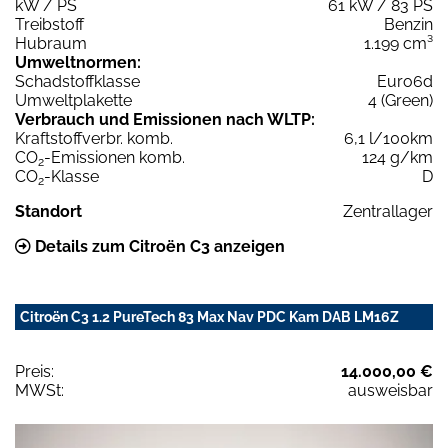
kW / PS
61 kW / 83 PS
Treibstoff
Benzin
Hubraum
1.199 cm³
Umweltnormen:
Schadstoffklasse
Euro6d
Umweltplakette
4 (Green)
Verbrauch und Emissionen nach WLTP:
Kraftstoffverbr. komb.
6,1 l/100km
CO
-Emissionen komb.
124 g/km
2
CO
-Klasse
D
2
Standort
Zentrallager
Details zum Citroën C3 anzeigen
Citroën C3 1.2 PureTech 83 Max Nav PDC Kam DAB LM16Z
Preis:
14.000,00 €
MWSt:
ausweisbar