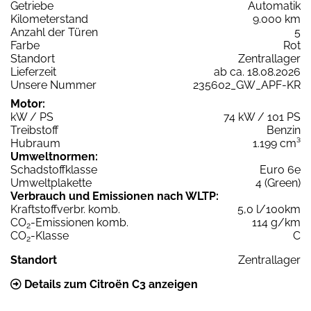
Getriebe
Automatik
Kilometerstand
9.000 km
Anzahl der Türen
5
Farbe
Rot
Standort
Zentrallager
Lieferzeit
ab ca. 18.08.2026
Unsere Nummer
235602_GW_APF-KR
Motor:
kW / PS
74 kW / 101 PS
Treibstoff
Benzin
Hubraum
1.199 cm³
Umweltnormen:
Schadstoffklasse
Euro 6e
Umweltplakette
4 (Green)
Verbrauch und Emissionen nach WLTP:
Kraftstoffverbr. komb.
5,0 l/100km
CO
-Emissionen komb.
114 g/km
2
CO
-Klasse
C
2
Standort
Zentrallager
Details zum Citroën C3 anzeigen