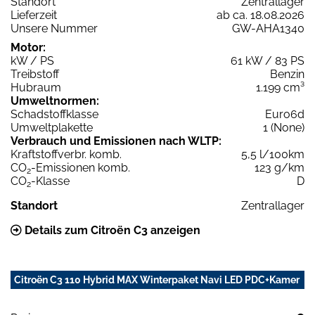
Standort
Zentrallager
Lieferzeit
ab ca. 18.08.2026
Unsere Nummer
GW-AHA1340
Motor:
kW / PS
61 kW / 83 PS
Treibstoff
Benzin
Hubraum
1.199 cm³
Umweltnormen:
Schadstoffklasse
Euro6d
Umweltplakette
1 (None)
Verbrauch und Emissionen nach WLTP:
Kraftstoffverbr. komb.
5,5 l/100km
CO
-Emissionen komb.
123 g/km
2
CO
-Klasse
D
2
Standort
Zentrallager
Details zum Citroën C3 anzeigen
Citroën C3 110 Hybrid MAX Winterpaket Navi LED PDC+Kamer