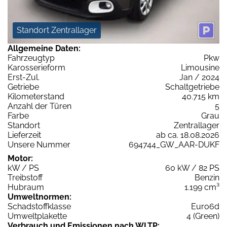
Standort Zentrallager
Allgemeine Daten:
Fahrzeugtyp
Pkw
Karosserieform
Limousine
Erst-Zul.
Jan / 2024
Getriebe
Schaltgetriebe
Kilometerstand
40.715 km
Anzahl der Türen
5
Farbe
Grau
Standort
Zentrallager
Lieferzeit
ab ca. 18.08.2026
Unsere Nummer
694744_GW_AAR-DUKF
Motor:
kW / PS
60 kW / 82 PS
Treibstoff
Benzin
Hubraum
1.199 cm³
Umweltnormen:
Schadstoffklasse
Euro6d
Umweltplakette
4 (Green)
Verbrauch und Emissionen nach WLTP: