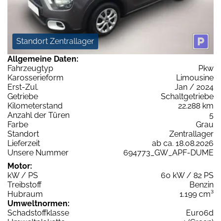
Standort Zentrallager
Allgemeine Daten:
Fahrzeugtyp
Pkw
Karosserieform
Limousine
Erst-Zul.
Jan / 2024
Getriebe
Schaltgetriebe
Kilometerstand
22.288 km
Anzahl der Türen
5
Farbe
Grau
Standort
Zentrallager
Lieferzeit
ab ca. 18.08.2026
Unsere Nummer
694773_GW_APF-DUME
Motor:
kW / PS
60 kW / 82 PS
Treibstoff
Benzin
Hubraum
1.199 cm³
Umweltnormen:
Schadstoffklasse
Euro6d