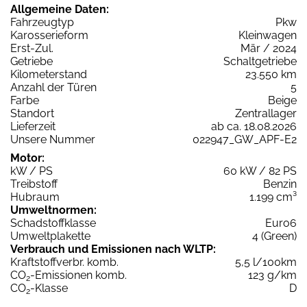
Allgemeine Daten:
Fahrzeugtyp
Pkw
Karosserieform
Kleinwagen
Erst-Zul.
Mär / 2024
Getriebe
Schaltgetriebe
Kilometerstand
23.550 km
Anzahl der Türen
5
Farbe
Beige
Standort
Zentrallager
Lieferzeit
ab ca. 18.08.2026
Unsere Nummer
022947_GW_APF-E2
Motor:
kW / PS
60 kW / 82 PS
Treibstoff
Benzin
Hubraum
1.199 cm³
Umweltnormen:
Schadstoffklasse
Euro6
Umweltplakette
4 (Green)
Verbrauch und Emissionen nach WLTP:
Kraftstoffverbr. komb.
5,5 l/100km
CO
-Emissionen komb.
123 g/km
2
CO
-Klasse
D
2