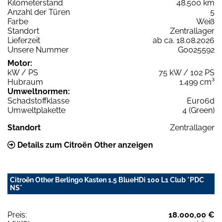
Kilometerstand
48.500 km
Anzahl der Türen
5
Farbe
Weiß
Standort
Zentrallager
Lieferzeit
ab ca. 18.08.2026
Unsere Nummer
G0025592
Motor:
kW / PS
75 kW / 102 PS
Hubraum
1.499 cm³
Umweltnormen:
Schadstoffklasse
Euro6d
Umweltplakette
4 (Green)
Standort
Zentrallager
Details zum Citroën Other anzeigen
Citroën Other Berlingo Kasten 1.5 BlueHDi 100 L1 Club *PDC
NS*
Preis:
18.000,00 €