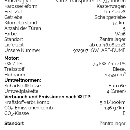
Fahrzeugtyp
Van / Transporter bis 7,5 Tonnen
Karosserieform
Kastenwagen
Erst-Zul.
Jan / 2026
Getriebe
Schaltgetriebe
Kilometerstand
51 km
Anzahl der Türen
5
Farbe
Weiß
Standort
Zentrallager
Lieferzeit
ab ca. 18.08.2026
Unsere Nummer
922967_GW_APF-DUME
Motor:
kW / PS
75 kW / 102 PS
Treibstoff
Diesel
Hubraum
1.499 cm³
Umweltnormen:
Schadstoffklasse
Euro 6e
Umweltplakette
4 (Green)
Verbrauch und Emissionen nach WLTP:
Kraftstoffverbr. komb.
5,2 l/100km
CO
-Emissionen komb.
136 g/km
2
CO
-Klasse
E
2
Standort
Zentrallager