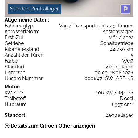
Standort Zentrallager
Allgemeine Daten:
Fahrzeugtyp
Van / Transporter bis 7,5 Tonnen
Karosserieform
Kastenwagen
Erst-Zul.
Mär / 2022
Getriebe
Schaltgetriebe
Kilometerstand
44.750 km
Anzahl der Türen
5
Farbe
Weiß
Standort
Zentrallager
Lieferzeit
ab ca. 18.08.2026
Unsere Nummer
000647_GW_APF-KR
Motor:
kW / PS
106 kW / 144 PS
Treibstoff
Diesel
Hubraum
1.997 cm³
Standort
Zentrallager
Details zum Citroën Other anzeigen