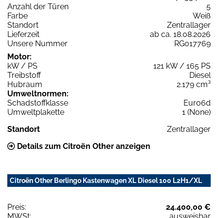
Anzahl der Türen
5
Farbe
Weiß
Standort
Zentrallager
Lieferzeit
ab ca. 18.08.2026
Unsere Nummer
RG017769
Motor:
kW / PS
121 kW / 165 PS
Treibstoff
Diesel
Hubraum
2.179 cm³
Umweltnormen:
Schadstoffklasse
Euro6d
Umweltplakette
1 (None)
Standort
Zentrallager
Details zum Citroën Other anzeigen
Citroën Other Berlingo Kastenwagen XL Diesel 100 L2H1/XL
Preis:
24.400,00 €
MWSt:
ausweisbar