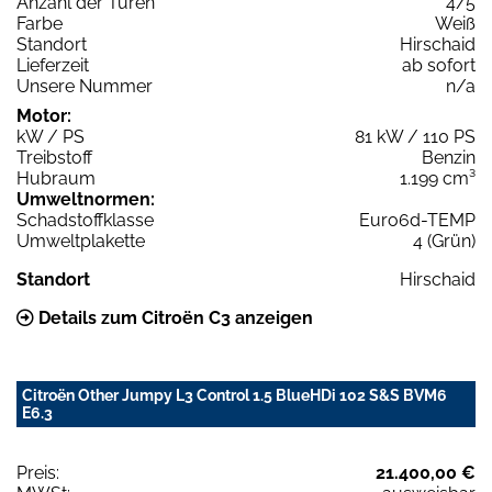
Anzahl der Türen
4/5
Farbe
Weiß
Standort
Hirschaid
Lieferzeit
ab sofort
Unsere Nummer
n/a
Motor:
kW / PS
81 kW / 110 PS
Treibstoff
Benzin
Hubraum
1.199 cm³
Umweltnormen:
Schadstoffklasse
Euro6d-TEMP
Umweltplakette
4 (Grün)
Standort
Hirschaid
Details zum Citroën C3 anzeigen
Citroën Other Jumpy L3 Control 1.5 BlueHDi 102 S&S BVM6
E6.3
Preis:
21.400,00 €