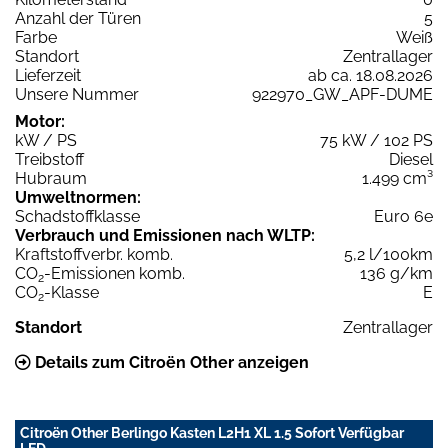
Anzahl der Türen
5
Farbe
Weiß
Standort
Zentrallager
Lieferzeit
ab ca. 18.08.2026
Unsere Nummer
922970_GW_APF-DUME
Motor:
kW / PS
75 kW / 102 PS
Treibstoff
Diesel
Hubraum
1.499 cm³
Umweltnormen:
Schadstoffklasse
Euro 6e
Verbrauch und Emissionen nach WLTP:
Kraftstoffverbr. komb.
5,2 l/100km
CO
-Emissionen komb.
136 g/km
2
CO
-Klasse
E
2
Standort
Zentrallager
Details zum Citroën Other anzeigen
Citroën Other Berlingo Kasten L2H1 XL 1.5 Sofort Verfügbar