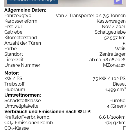
Allgemeine Daten:
Fahrzeugtyp
Van / Transporter bis 7,5 Tonnen
Karosserieform
Kastenwagen
Erst-Zul.
Nov / 2021
Getriebe
Schaltgetriebe
Kilometerstand
52.557 km
Anzahl der Türen
5
Farbe
Weiß
Standort
Zentrallager
Lieferzeit
ab ca. 18.08.2026
Unsere Nummer
MZ094423
Motor:
kW / PS
75 kW / 102 PS
Treibstoff
Diesel
Hubraum
1.499 cm³
Umweltnormen:
Schadstoffklasse
Euro6d
Umweltplakette
4 (Green)
Verbrauch und Emissionen nach WLTP:
Kraftstoffverbr. komb.
6,6 l/100km
CO
-Emissionen komb.
174 g/km
2
CO
-Klasse
F
2