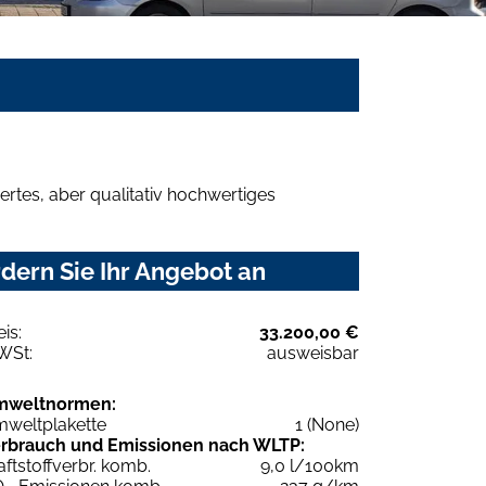
rtes, aber qualitativ hochwertiges
dern Sie Ihr Angebot an
eis:
33.200,00 €
WSt:
ausweisbar
mweltnormen:
weltplakette
1 (None)
rbrauch und Emissionen nach WLTP:
aftstoffverbr. komb.
9,0 l/100km