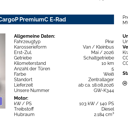
Pr
 CargoP PremiumC E-Rad
M
Allgemeine Daten:
U
Fahrzeugtyp
Pkw
Um
Karosserieform
Van / Kleinbus
Ve
Erst-Zul.
Mai / 2026
Kr
Getriebe
Schaltgetriebe
C
Kilometerstand
10 km
C
Anzahl der Türen
5
St
Farbe
Weiß
Standort
Zentrallager
Lieferzeit
ab ca. 18.08.2026
Unsere Nummer
GW-K344
Motor:
kW / PS
103 kW / 140 PS
Treibstoff
Diesel
Hubraum
2.184 cm³