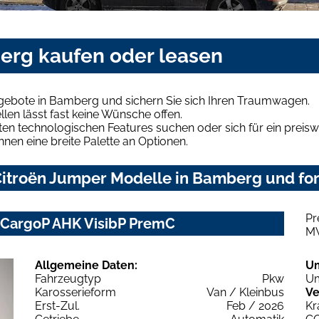
erg kaufen oder leasen
gebote in Bamberg und sichern Sie sich Ihren Traumwagen.
len lässt fast keine Wünsche offen.
en technologischen Features suchen oder sich für ein preiswe
hnen eine breite Palette an Optionen.
itroën Jumper Modelle in Bamberg und for
Pr
 CargoP AHK VisibP PremC
M
Allgemeine Daten:
U
Fahrzeugtyp
Pkw
Um
Karosserieform
Van / Kleinbus
Ve
Erst-Zul.
Feb / 2026
Kr