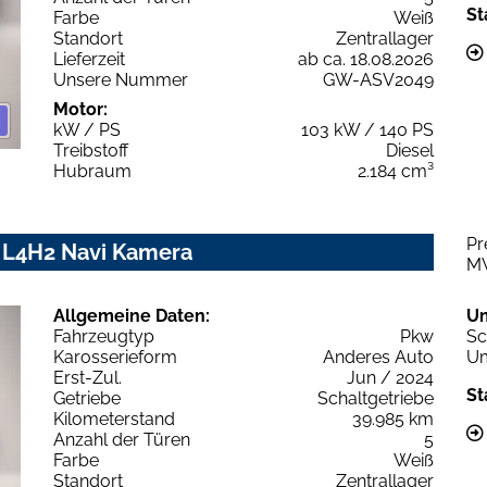
St
Farbe
Weiß
Standort
Zentrallager
Lieferzeit
ab ca. 18.08.2026
Unsere Nummer
GW-ASV2049
Motor:
kW / PS
103 kW / 140 PS
Treibstoff
Diesel
Hubraum
2.184 cm³
Pr
 L4H2 Navi Kamera
M
Allgemeine Daten:
U
Fahrzeugtyp
Pkw
Sc
Karosserieform
Anderes Auto
Um
Erst-Zul.
Jun / 2024
St
Getriebe
Schaltgetriebe
Kilometerstand
39.985 km
Anzahl der Türen
5
Farbe
Weiß
Standort
Zentrallager