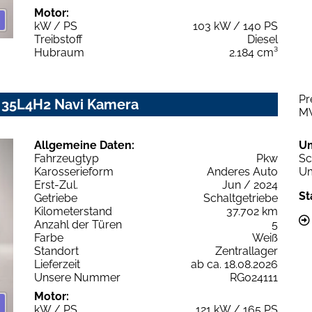
Motor:
kW / PS
103 kW / 140 PS
Treibstoff
Diesel
Hubraum
2.184 cm³
Pr
 35L4H2 Navi Kamera
M
Allgemeine Daten:
U
Fahrzeugtyp
Pkw
Sc
Karosserieform
Anderes Auto
Um
Erst-Zul.
Jun / 2024
St
Getriebe
Schaltgetriebe
Kilometerstand
37.702 km
Anzahl der Türen
5
Farbe
Weiß
Standort
Zentrallager
Lieferzeit
ab ca. 18.08.2026
Unsere Nummer
RG024111
Motor:
kW / PS
121 kW / 165 PS