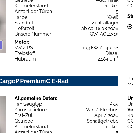
Getriebe
Automatik
C
Kilometerstand
10 km
C
Anzahl der Türen
5
St
Farbe
Weiß
Standort
Zentrallager
Lieferzeit
ab ca. 18.08.2026
Unsere Nummer
GW-AGL1319
Motor:
kW / PS
103 kW / 140 PS
Treibstoff
Diesel
Hubraum
2.184 cm³
Pr
 CargoP PremiumC E-Rad
M
Allgemeine Daten:
U
Fahrzeugtyp
Pkw
Um
Karosserieform
Van / Kleinbus
Ve
Erst-Zul.
Apr / 2026
Kr
Getriebe
Schaltgetriebe
C
Kilometerstand
10 km
C
Anzahl der Türen
5