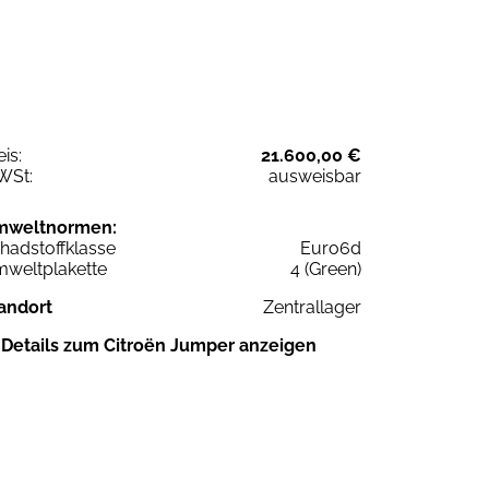
eis:
21.600,00 €
WSt:
ausweisbar
mweltnormen:
hadstoffklasse
Euro6d
weltplakette
4 (Green)
andort
Zentrallager
Details zum Citroën Jumper anzeigen