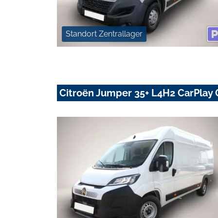
Standort Zentrallager
Citroën Jumper 35+ L4H2 CarPlay