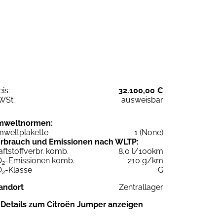
eis:
32.100,00 €
WSt:
ausweisbar
mweltnormen:
weltplakette
1 (None)
rbrauch und Emissionen nach WLTP:
aftstoffverbr. komb.
8,0 l/100km
O
-Emissionen komb.
210 g/km
2
O
-Klasse
G
2
andort
Zentrallager
Details zum Citroën Jumper anzeigen