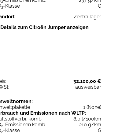
O
-Emissionen komb.
237 g/km
2
O
-Klasse
G
2
andort
Zentrallager
Details zum Citroën Jumper anzeigen
eis:
32.100,00 €
WSt:
ausweisbar
mweltnormen:
weltplakette
1 (None)
rbrauch und Emissionen nach WLTP:
aftstoffverbr. komb.
8,0 l/100km
O
-Emissionen komb.
210 g/km
2
O
-Klasse
G
2