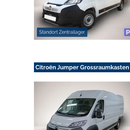
Standort Zentrallager
Citroën Jumper Grossraumkasten