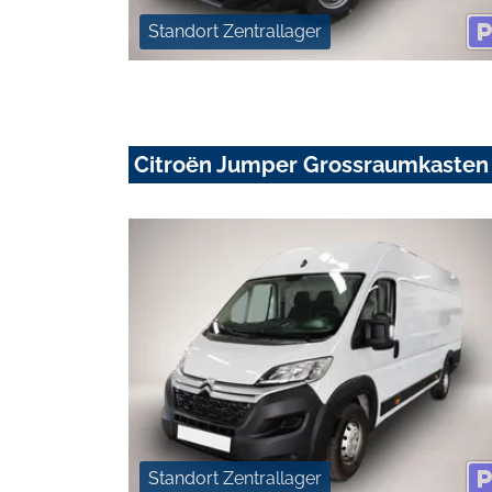
Standort Zentrallager
Citroën Jumper Grossraumkasten
Standort Zentrallager