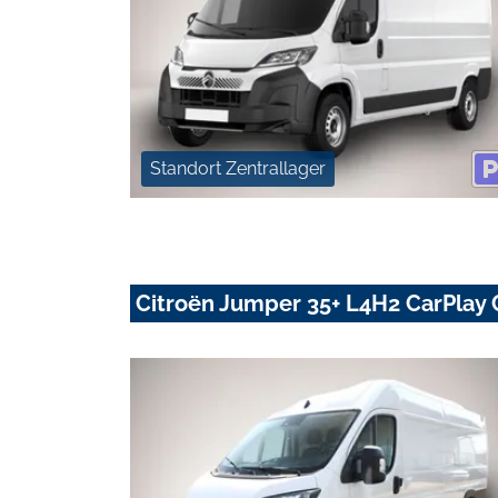
Standort Zentrallager
Citroën Jumper 35+ L4H2 CarPlay