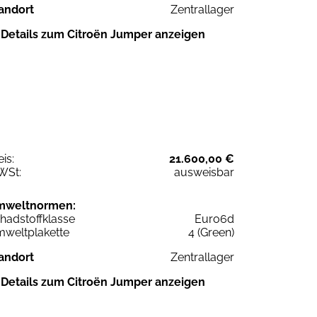
andort
Zentrallager
Details zum Citroën Jumper anzeigen
eis:
21.600,00 €
WSt:
ausweisbar
mweltnormen:
hadstoffklasse
Euro6d
weltplakette
4 (Green)
andort
Zentrallager
Details zum Citroën Jumper anzeigen