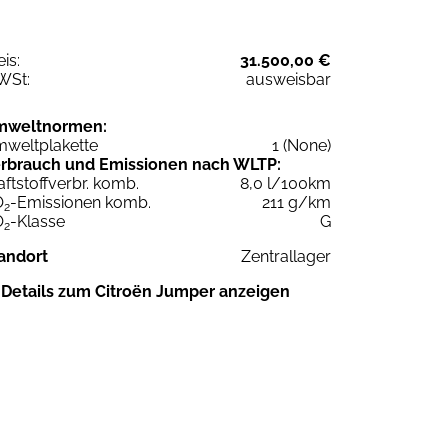
eis:
31.500,00 €
WSt:
ausweisbar
mweltnormen:
weltplakette
1 (None)
rbrauch und Emissionen nach WLTP:
aftstoffverbr. komb.
8,0 l/100km
O
-Emissionen komb.
211 g/km
2
O
-Klasse
G
2
andort
Zentrallager
Details zum Citroën Jumper anzeigen