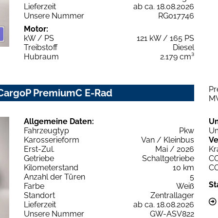
Lieferzeit
ab ca. 18.08.2026
Unsere Nummer
RG017746
Motor:
kW / PS
121 kW / 165 PS
Treibstoff
Diesel
Hubraum
2.179 cm³
Pr
 CargoP PremiumC E-Rad
M
Allgemeine Daten:
U
Fahrzeugtyp
Pkw
Um
Karosserieform
Van / Kleinbus
Ve
Erst-Zul.
Mai / 2026
Kr
Getriebe
Schaltgetriebe
C
Kilometerstand
10 km
C
Anzahl der Türen
5
St
Farbe
Weiß
Standort
Zentrallager
Lieferzeit
ab ca. 18.08.2026
Unsere Nummer
GW-ASV822