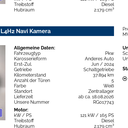
Treibstoff
Diesel
Hubraum
2.179 cm³
Pr
 L4H2 Navi Kamera
M
Allgemeine Daten:
U
Fahrzeugtyp
Pkw
Sc
Karosserieform
Anderes Auto
Um
Erst-Zul.
Jun / 2024
St
Getriebe
Schaltgetriebe
Kilometerstand
37.894 km
Anzahl der Türen
5
Farbe
Weiß
Standort
Zentrallager
Lieferzeit
ab ca. 18.08.2026
Unsere Nummer
RG017743
Motor:
kW / PS
121 kW / 165 PS
Treibstoff
Diesel
Hubraum
2.179 cm³