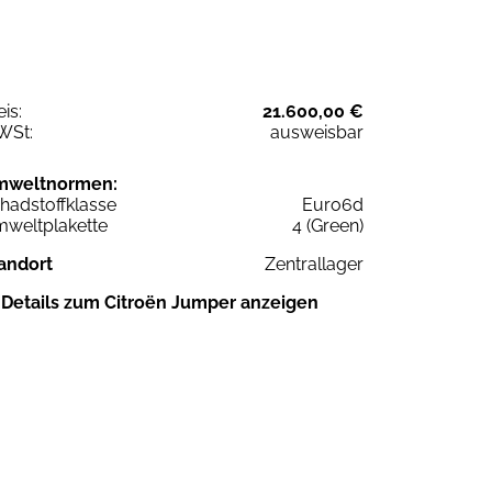
eis:
21.600,00 €
WSt:
ausweisbar
mweltnormen:
hadstoffklasse
Euro6d
weltplakette
4 (Green)
andort
Zentrallager
Details zum Citroën Jumper anzeigen