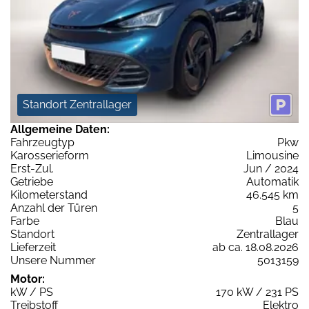
Standort Zentrallager
Allgemeine Daten:
Fahrzeugtyp
Pkw
Karosserieform
Limousine
Erst-Zul.
Jun / 2024
Getriebe
Automatik
Kilometerstand
46.545 km
Anzahl der Türen
5
Farbe
Blau
Standort
Zentrallager
Lieferzeit
ab ca. 18.08.2026
Unsere Nummer
5013159
Motor:
kW / PS
170 kW / 231 PS
Treibstoff
Elektro