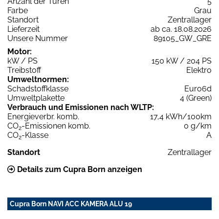
Anzahl der Türen
5
Farbe
Grau
Standort
Zentrallager
Lieferzeit
ab ca. 18.08.2026
Unsere Nummer
89105_GW_GRE
Motor:
kW / PS
150 kW / 204 PS
Treibstoff
Elektro
Umweltnormen:
Schadstoffklasse
Euro6d
Umweltplakette
4 (Green)
Verbrauch und Emissionen nach WLTP:
Energieverbr. komb.
17,4 kWh/100km
CO
-Emissionen komb.
0 g/km
2
CO
-Klasse
A
2
Standort
Zentrallager
Details zum Cupra Born anzeigen
Cupra Born NAVI ACC KAMERA ALU 19