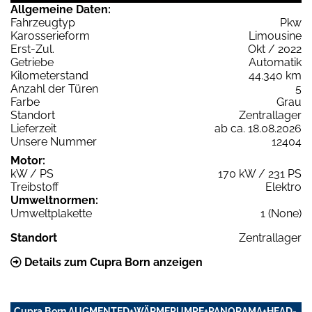
Allgemeine Daten:
Fahrzeugtyp
Pkw
Karosserieform
Limousine
Erst-Zul.
Okt / 2022
Getriebe
Automatik
Kilometerstand
44.340 km
Anzahl der Türen
5
Farbe
Grau
Standort
Zentrallager
Lieferzeit
ab ca. 18.08.2026
Unsere Nummer
12404
Motor:
kW / PS
170 kW / 231 PS
Treibstoff
Elektro
Umweltnormen:
Umweltplakette
1 (None)
Standort
Zentrallager
Details zum Cupra Born anzeigen
Cupra Born AUGMENTED+WÄRMEPUMPE+PANORAMA+HEAD-