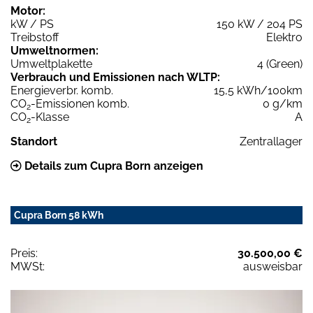
Motor:
kW / PS
150 kW / 204 PS
Treibstoff
Elektro
Umweltnormen:
Umweltplakette
4 (Green)
Verbrauch und Emissionen nach WLTP:
Energieverbr. komb.
15,5 kWh/100km
CO
-Emissionen komb.
0 g/km
2
CO
-Klasse
A
2
Standort
Zentrallager
Details zum Cupra Born anzeigen
Cupra Born 58 kWh
Preis:
30.500,00 €
MWSt:
ausweisbar