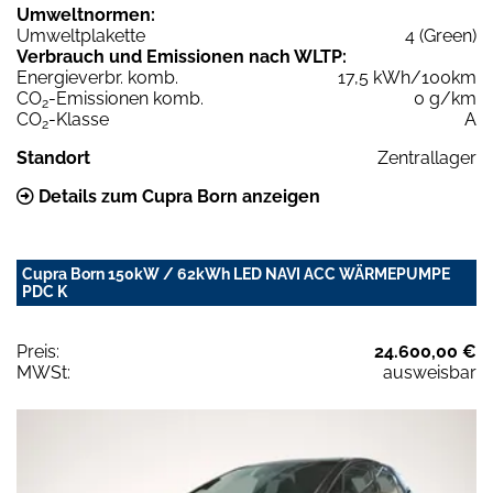
Umweltnormen:
Umweltplakette
4 (Green)
Verbrauch und Emissionen nach WLTP:
Energieverbr. komb.
17,5 kWh/100km
CO
-Emissionen komb.
0 g/km
2
CO
-Klasse
A
2
Standort
Zentrallager
Details zum Cupra Born anzeigen
Cupra Born 150kW / 62kWh LED NAVI ACC WÄRMEPUMPE
PDC K
Preis:
24.600,00 €
MWSt:
ausweisbar