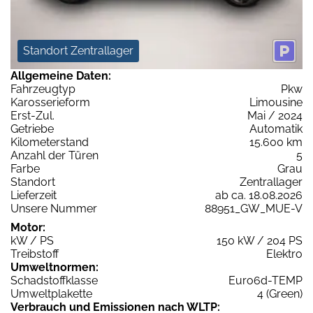
Standort Zentrallager
Allgemeine Daten:
Fahrzeugtyp
Pkw
Karosserieform
Limousine
Erst-Zul.
Mai / 2024
Getriebe
Automatik
Kilometerstand
15.600 km
Anzahl der Türen
5
Farbe
Grau
Standort
Zentrallager
Lieferzeit
ab ca. 18.08.2026
Unsere Nummer
88951_GW_MUE-V
Motor:
kW / PS
150 kW / 204 PS
Treibstoff
Elektro
Umweltnormen:
Schadstoffklasse
Euro6d-TEMP
Umweltplakette
4 (Green)
Verbrauch und Emissionen nach WLTP: