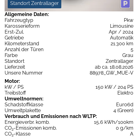
Standort Zentrallager
Allgemeine Daten:
Fahrzeugtyp
Pkw
Karosserieform
Limousine
Erst-Zul.
Apr / 2024
Getriebe
Automatik
Kilometerstand
21.300 km
Anzahl der Türen
5
Farbe
Grau
Standort
Zentrallager
Lieferzeit
ab ca. 18.08.2026
Unsere Nummer
88978_GW_MUE-V
Motor:
kW / PS
150 kW / 204 PS
Treibstoff
Elektro
Umweltnormen:
Schadstoffklasse
Euro6d
Umweltplakette
4 (Green)
Verbrauch und Emissionen nach WLTP:
Energieverbr. komb.
15,6 kWh/100km
CO
-Emissionen komb.
0 g/km
2
CO
-Klasse
A
2