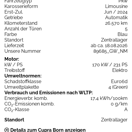
Fahrzeugtyp
Pkw
Karosserieform
Limousine
Erst-Zul.
Jun / 2024
Getriebe
Automatik
Kilometerstand
26.570 km
Anzahl der Türen
5
Farbe
Blau
Standort
Zentrallager
Lieferzeit
ab ca. 18.08.2026
Unsere Nummer
89685_GW_NM
Motor:
kW / PS
170 kW / 231 PS
Treibstoff
Elektro
Umweltnormen:
Schadstoffklasse
Euro6d
Umweltplakette
4 (Green)
Verbrauch und Emissionen nach WLTP:
Energieverbr. komb.
17,4 kWh/100km
CO
-Emissionen komb.
0 g/km
2
CO
-Klasse
A
2
Standort
Zentrallager
Details zum Cupra Born anzeigen