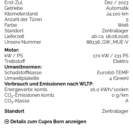
Erst-Zul.
Dez / 2023
Getriebe
Automatik
Kilometerstand
24.100 km
Anzahl der Türen
5
Farbe
Weiß
Standort
Zentrallager
Lieferzeit
ab ca. 18.08.2026
Unsere Nummer
88338_GW_MUE-V
Motor:
kW / PS
170 kW / 231 PS
Treibstoff
Elektro
Umweltnormen:
Schadstoffklasse
Euro6d-TEMP
Umweltplakette
4 (Green)
Verbrauch und Emissionen nach WLTP:
Energieverbr. komb.
16,0 kWh/100km
CO
-Emissionen komb.
0 g/km
2
CO
-Klasse
A
2
Standort
Zentrallager
Details zum Cupra Born anzeigen