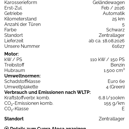
Karosserieform
Geländewagen
Erst-Zul.
Feb / 2026
Getriebe
Automatik
Kilometerstand
25 km
Anzahl der Türen
5
Farbe
Schwarz
Standort
Zentrallager
Lieferzeit
ab ca. 18.08.2026
Unsere Nummer
61627
Motor:
kW / PS
110 kW / 150 PS
Treibstoff
Benzin
Hubraum
1.500 cm³
Umweltnormen:
Schadstoffklasse
Euro 6e
Umweltplakette
4 (Green)
Verbrauch und Emissionen nach WLTP:
Kraftstoffverbr. komb.
6,8 l/100km
CO
-Emissionen komb.
155 g/km
2
CO
-Klasse
E
2
Standort
Zentrallager
Details zum Cupra Ateca anzeigen