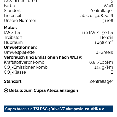
Anzahl der Türen
5
Farbe
Weiß
Standort
Zentrallager
Lieferzeit
ab ca. 19.08.2026
Unsere Nummer
31108
Motor:
kW / PS
110 kW / 150 PS
Treibstoff
Benzin
Hubraum
1.498 cm³
Umweltnormen:
Umweltplakette
4 (Green)
Verbrauch und Emissionen nach WLTP:
Kraftstoffverbr. komb.
6,8 l/100km
CO
-Emissionen komb.
144 g/km
2
CO
-Klasse
E
2
Standort
Zentrallager
Details zum Cupra Ateca anzeigen
Cupra Ateca 2.0 TSI DSG 4Drive VZ Akrapovic+20+AHK u.v