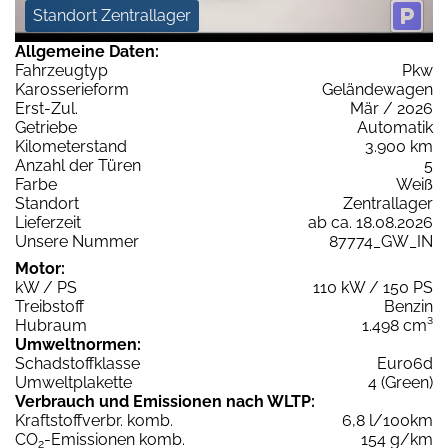
Standort Zentrallager
Allgemeine Daten:
Fahrzeugtyp
Pkw
Karosserieform
Geländewagen
Erst-Zul.
Mär / 2026
Getriebe
Automatik
Kilometerstand
3.900 km
Anzahl der Türen
5
Farbe
Weiß
Standort
Zentrallager
Lieferzeit
ab ca. 18.08.2026
Unsere Nummer
87774_GW_IN
Motor:
kW / PS
110 kW / 150 PS
Treibstoff
Benzin
Hubraum
1.498 cm³
Umweltnormen:
Schadstoffklasse
Euro6d
Umweltplakette
4 (Green)
Verbrauch und Emissionen nach WLTP:
Kraftstoffverbr. komb.
6,8 l/100km
CO
-Emissionen komb.
154 g/km
2