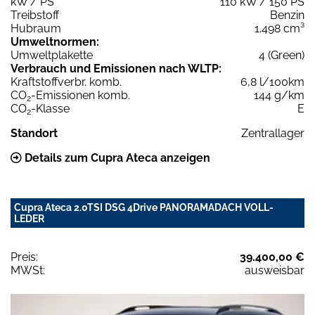
kW / PS
110 kW / 150 PS
Treibstoff
Benzin
Hubraum
1.498 cm³
Umweltnormen:
Umweltplakette
4 (Green)
Verbrauch und Emissionen nach WLTP:
Kraftstoffverbr. komb.
6,8 l/100km
CO
-Emissionen komb.
144 g/km
2
CO
-Klasse
E
2
Standort
Zentrallager
Details zum Cupra Ateca anzeigen
Cupra Ateca 2.0TSI DSG 4Drive PANORAMADACH VOLL-
LEDER
Preis:
39.400,00 €
MWSt:
ausweisbar