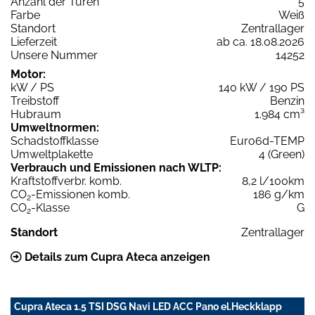
Anzahl der Türen
5
Farbe
Weiß
Standort
Zentrallager
Lieferzeit
ab ca. 18.08.2026
Unsere Nummer
14252
Motor:
kW / PS
140 kW / 190 PS
Treibstoff
Benzin
Hubraum
1.984 cm³
Umweltnormen:
Schadstoffklasse
Euro6d-TEMP
Umweltplakette
4 (Green)
Verbrauch und Emissionen nach WLTP:
Kraftstoffverbr. komb.
8,2 l/100km
CO
-Emissionen komb.
186 g/km
2
CO
-Klasse
G
2
Standort
Zentrallager
Details zum Cupra Ateca anzeigen
Cupra Ateca 1.5 TSI DSG Navi LED ACC Pano el.Heckklapp