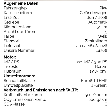
Allgemeine Daten:
Fahrzeugtyp
Pkw
Karosserieform
Geländewagen
Erst-Zul.
Jun / 2026
Getriebe
Automatik
Kilometerstand
51 km
Anzahl der Türen
5
Farbe
Weiß
Standort
Zentrallager
Lieferzeit
ab ca. 18.08.2026
Unsere Nummer
14366
Motor:
kW / PS
221 kW / 300 PS
Treibstoff
Benzin
Hubraum
1.984 cm³
Umweltnormen:
Schadstoffklasse
Euro6d-TEMP
Umweltplakette
4 (Green)
Verbrauch und Emissionen nach WLTP:
Kraftstoffverbr. komb.
9,1 l/100km
CO
-Emissionen komb.
206 g/km
2
CO
-Klasse
G
2