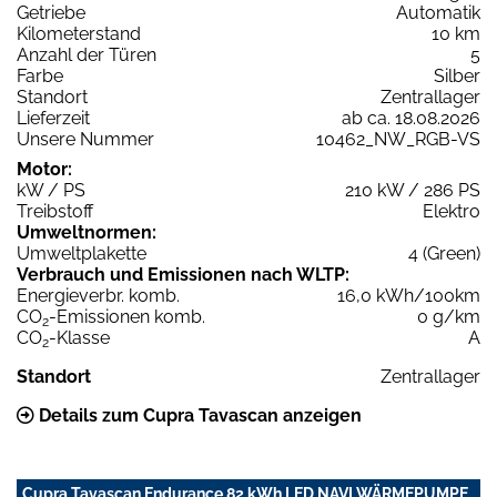
Getriebe
Automatik
Kilometerstand
10 km
Anzahl der Türen
5
Farbe
Silber
Standort
Zentrallager
Lieferzeit
ab ca. 18.08.2026
Unsere Nummer
10462_NW_RGB-VS
Motor:
kW / PS
210 kW / 286 PS
Treibstoff
Elektro
Umweltnormen:
Umweltplakette
4 (Green)
Verbrauch und Emissionen nach WLTP:
Energieverbr. komb.
16,0 kWh/100km
CO
-Emissionen komb.
0 g/km
2
CO
-Klasse
A
2
Standort
Zentrallager
Details zum Cupra Tavascan anzeigen
Cupra Tavascan Endurance 82 kWh LED NAVI WÄRMEPUMPE