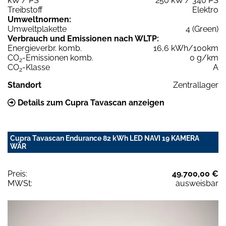
kW / PS
250 kW / 340 PS
Treibstoff
Elektro
Umweltnormen:
Umweltplakette
4 (Green)
Verbrauch und Emissionen nach WLTP:
Energieverbr. komb.
16,6 kWh/100km
CO
-Emissionen komb.
0 g/km
2
CO
-Klasse
A
2
Standort
Zentrallager
Details zum Cupra Tavascan anzeigen
Cupra Tavascan Endurance 82 kWh LED NAVI 19 KAMERA
WÄR
Preis:
49.700,00 €
MWSt:
ausweisbar