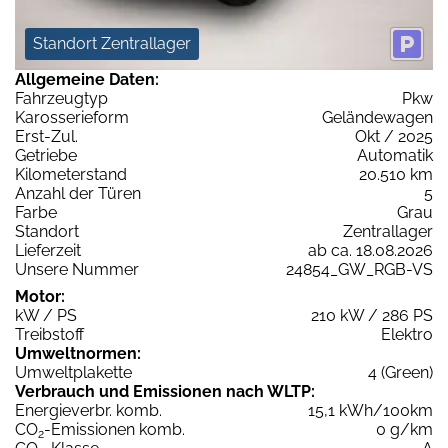
Standort Zentrallager
Allgemeine Daten:
Fahrzeugtyp
Pkw
Karosserieform
Geländewagen
Erst-Zul.
Okt / 2025
Getriebe
Automatik
Kilometerstand
20.510 km
Anzahl der Türen
5
Farbe
Grau
Standort
Zentrallager
Lieferzeit
ab ca. 18.08.2026
Unsere Nummer
24854_GW_RGB-VS
Motor:
kW / PS
210 kW / 286 PS
Treibstoff
Elektro
Umweltnormen:
Umweltplakette
4 (Green)
Verbrauch und Emissionen nach WLTP:
Energieverbr. komb.
15,1 kWh/100km
CO
-Emissionen komb.
0 g/km
2