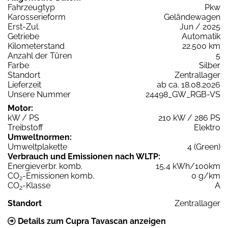
Fahrzeugtyp
Pkw
Karosserieform
Geländewagen
Erst-Zul.
Jun / 2025
Getriebe
Automatik
Kilometerstand
22.500 km
Anzahl der Türen
5
Farbe
Silber
Standort
Zentrallager
Lieferzeit
ab ca. 18.08.2026
Unsere Nummer
24498_GW_RGB-VS
Motor:
kW / PS
210 kW / 286 PS
Treibstoff
Elektro
Umweltnormen:
Umweltplakette
4 (Green)
Verbrauch und Emissionen nach WLTP:
Energieverbr. komb.
15,4 kWh/100km
CO
-Emissionen komb.
0 g/km
2
CO
-Klasse
A
2
Standort
Zentrallager
Details zum Cupra Tavascan anzeigen