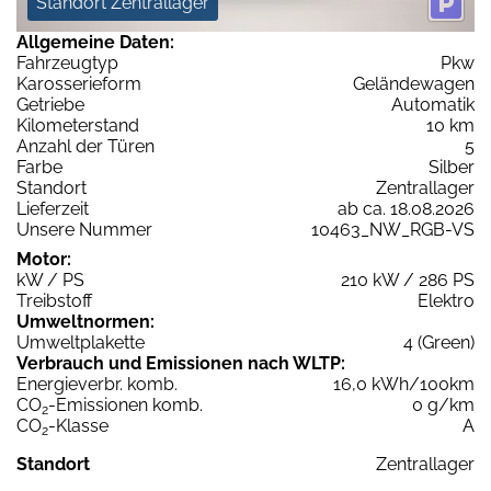
Standort Zentrallager
Allgemeine Daten:
Fahrzeugtyp
Pkw
Karosserieform
Geländewagen
Getriebe
Automatik
Kilometerstand
10 km
Anzahl der Türen
5
Farbe
Silber
Standort
Zentrallager
Lieferzeit
ab ca. 18.08.2026
Unsere Nummer
10463_NW_RGB-VS
Motor:
kW / PS
210 kW / 286 PS
Treibstoff
Elektro
Umweltnormen:
Umweltplakette
4 (Green)
Verbrauch und Emissionen nach WLTP:
Energieverbr. komb.
16,0 kWh/100km
CO
-Emissionen komb.
0 g/km
2
CO
-Klasse
A
2
Standort
Zentrallager