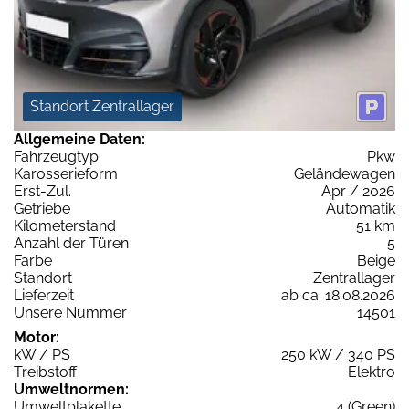
Standort Zentrallager
Allgemeine Daten:
Fahrzeugtyp
Pkw
Karosserieform
Geländewagen
Erst-Zul.
Apr / 2026
Getriebe
Automatik
Kilometerstand
51 km
Anzahl der Türen
5
Farbe
Beige
Standort
Zentrallager
Lieferzeit
ab ca. 18.08.2026
Unsere Nummer
14501
Motor:
kW / PS
250 kW / 340 PS
Treibstoff
Elektro
Umweltnormen:
Umweltplakette
4 (Green)