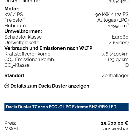
Unsere Nummer
105446C
Motor:
kW / PS
90 kW / 122 PS
Treibstoff
Autogas (LPG)
Hubraum
1.199 cm³
Umweltnormen:
Schadstoffklasse
Euro6d
Umweltplakette
4 (Green)
Verbrauch und Emissionen nach WLTP:
Kraftstoffverbr. komb.
7,6 l/100km
CO
-Emissionen komb.
123 g/km
2
CO
-Klasse
D
2
Standort
Zentrallager
Details zum Dacia Duster anzeigen
Dacia Duster TCe 120 ECO-G LPG Extreme SHZ+RFK+LED
Preis:
25.600,00 €
MWSt:
ausweisbar