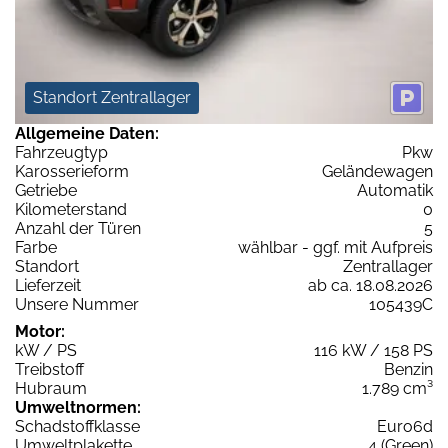
Standort Zentrallager
Allgemeine Daten:
Fahrzeugtyp
Pkw
Karosserieform
Geländewagen
Getriebe
Automatik
Kilometerstand
0
Anzahl der Türen
5
Farbe
wählbar - ggf. mit Aufpreis
Standort
Zentrallager
Lieferzeit
ab ca. 18.08.2026
Unsere Nummer
105439C
Motor:
kW / PS
116 kW / 158 PS
Treibstoff
Benzin
Hubraum
1.789 cm³
Umweltnormen:
Schadstoffklasse
Euro6d
Umweltplakette
4 (Green)