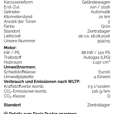
Karosserieform
Geländewagen
Erst-Zul.
Jun / 2026
Getriebe
Automatik
Kilometerstand
20 km
Anzahl der Türen
5
Farbe
Grün
Standort
Zentrallager
Lieferzeit
ab ca. 18.08.2026
Unsere Nummer
359715
Motor:
kW / PS
88 kW / 120 PS
Treibstoff
Autogas (LPG)
Hubraum
1.197 cm³
Umweltnormen:
Schadstoffklasse
Euro6
Umweltplakette
4 (Green)
Verbrauch und Emissionen nach WLTP:
Kraftstoffverbr. komb.
7,5 l/100km
CO
-Emissionen komb.
126 g/km
2
CO
-Klasse
D
2
Standort
Zentrallager
Details zum Dacia Duster anzeigen