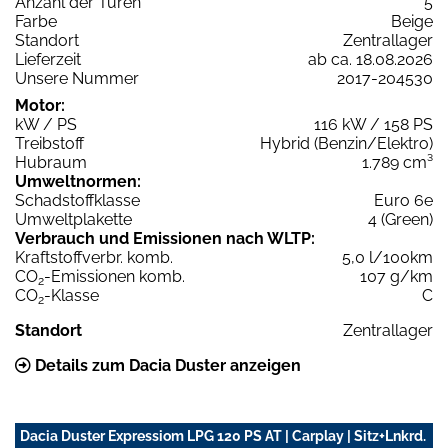
Anzahl der Türen
5
Farbe
Beige
Standort
Zentrallager
Lieferzeit
ab ca. 18.08.2026
Unsere Nummer
2017-204530
Motor:
kW / PS
116 kW / 158 PS
Treibstoff
Hybrid (Benzin/Elektro)
Hubraum
1.789 cm³
Umweltnormen:
Schadstoffklasse
Euro 6e
Umweltplakette
4 (Green)
Verbrauch und Emissionen nach WLTP:
Kraftstoffverbr. komb.
5,0 l/100km
CO
-Emissionen komb.
107 g/km
2
CO
-Klasse
C
2
Standort
Zentrallager
Details zum Dacia Duster anzeigen
Dacia Duster Expressiom LPG 120 PS AT | Carplay | Sitz+Lnkrd.