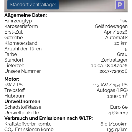
Standort Zentrallager
Allgemeine Daten:
Fahrzeugtyp
Pkw
Karosserieform
Geländewagen
Erst-Zul.
Apr / 2026
Getriebe
Automatik
Kilometerstand
20 km
Anzahl der Türen
5
Farbe
Grau
Standort
Zentrallager
Lieferzeit
ab ca. 18.08.2026
Unsere Nummer
2017-729906
Motor:
kW / PS
113 kW / 154 PS
Treibstoff
Autogas (LPG)
Hubraum
1.199 cm³
Umweltnormen:
Schadstoffklasse
Euro 6e
Umweltplakette
4 (Green)
Verbrauch und Emissionen nach WLTP:
Kraftstoffverbr. komb.
6,0 l/100km
CO
-Emissionen komb.
135 g/km
2