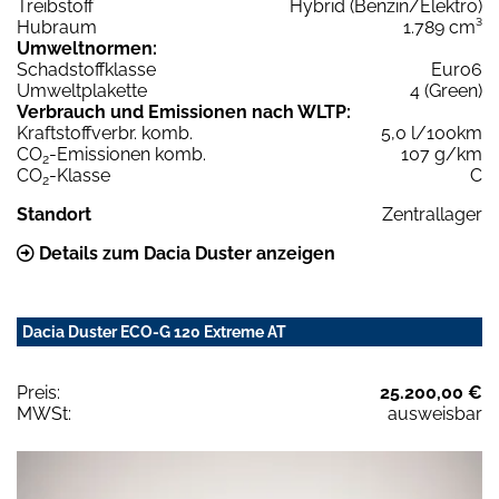
Treibstoff
Hybrid (Benzin/Elektro)
Hubraum
1.789 cm³
Umweltnormen:
Schadstoffklasse
Euro6
Umweltplakette
4 (Green)
Verbrauch und Emissionen nach WLTP:
Kraftstoffverbr. komb.
5,0 l/100km
CO
-Emissionen komb.
107 g/km
2
CO
-Klasse
C
2
Standort
Zentrallager
Details zum Dacia Duster anzeigen
Dacia Duster ECO-G 120 Extreme AT
Preis:
25.200,00 €
MWSt:
ausweisbar