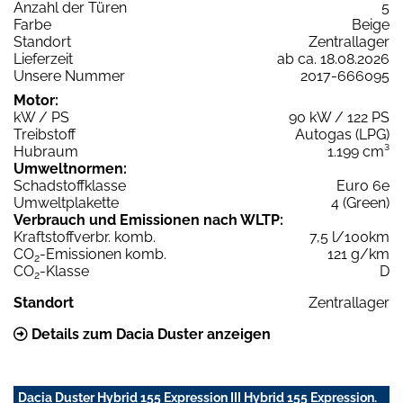
Anzahl der Türen
5
Farbe
Beige
Standort
Zentrallager
Lieferzeit
ab ca. 18.08.2026
Unsere Nummer
2017-666095
Motor:
kW / PS
90 kW / 122 PS
Treibstoff
Autogas (LPG)
Hubraum
1.199 cm³
Umweltnormen:
Schadstoffklasse
Euro 6e
Umweltplakette
4 (Green)
Verbrauch und Emissionen nach WLTP:
Kraftstoffverbr. komb.
7,5 l/100km
CO
-Emissionen komb.
121 g/km
2
CO
-Klasse
D
2
Standort
Zentrallager
Details zum Dacia Duster anzeigen
Dacia Duster Hybrid 155 Expression III Hybrid 155 Expression.