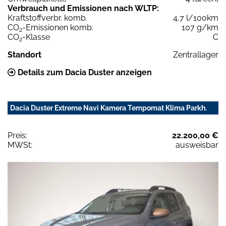
Verbrauch und Emissionen nach WLTP:
Kraftstoffverbr. komb.
4,7 l/100km
CO
-Emissionen komb.
107 g/km
2
CO
-Klasse
C
2
Standort
Zentrallager
Details zum Dacia Duster anzeigen
Dacia Duster Extreme Navi Kamera Tempomat Klima Parkh.
Preis:
22.200,00 €
MWSt:
ausweisbar