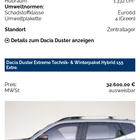
Hubraum
1.332 cm³
Umweltnormen:
Schadstoffklasse
Euro6d
Umweltplakette
4 (Green)
Standort
Zentrallager
Details zum Dacia Duster anzeigen
Dacia Duster Extreme Technik- & Winterpaket Hybrid 155
Extre.
Preis:
32.600,00 €
MWSt:
ausweisbar