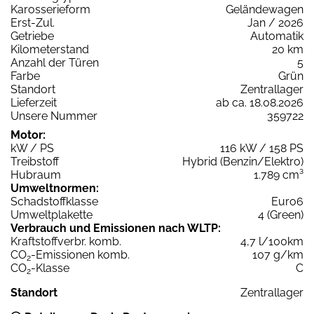
Karosserieform
Geländewagen
Erst-Zul.
Jan / 2026
Getriebe
Automatik
Kilometerstand
20 km
Anzahl der Türen
5
Farbe
Grün
Standort
Zentrallager
Lieferzeit
ab ca. 18.08.2026
Unsere Nummer
359722
Motor:
kW / PS
116 kW / 158 PS
Treibstoff
Hybrid (Benzin/Elektro)
Hubraum
1.789 cm³
Umweltnormen:
Schadstoffklasse
Euro6
Umweltplakette
4 (Green)
Verbrauch und Emissionen nach WLTP:
Kraftstoffverbr. komb.
4,7 l/100km
CO
-Emissionen komb.
107 g/km
2
CO
-Klasse
C
2
Standort
Zentrallager