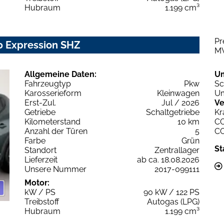
Hubraum
1.199 cm³
Pr
0 Expression SHZ
M
Allgemeine Daten:
U
Fahrzeugtyp
Pkw
Sc
Karosserieform
Kleinwagen
Um
Erst-Zul.
Jul / 2026
Ve
Getriebe
Schaltgetriebe
Kr
Kilometerstand
10 km
C
Anzahl der Türen
5
C
Farbe
Grün
St
Standort
Zentrallager
Lieferzeit
ab ca. 18.08.2026
Unsere Nummer
2017-099111
Motor:
kW / PS
90 kW / 122 PS
Treibstoff
Autogas (LPG)
Hubraum
1.199 cm³