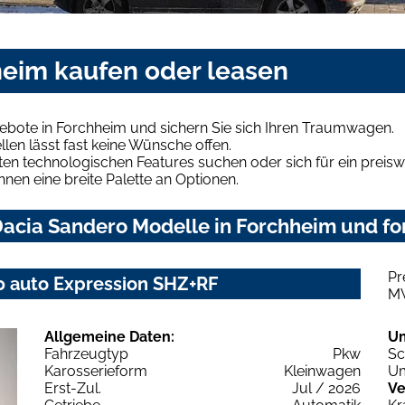
heim kaufen oder leasen
ebote in Forchheim und sichern Sie sich Ihren Traumwagen.
len lässt fast keine Wünsche offen.
en technologischen Features suchen oder sich für ein preiswe
hnen eine breite Palette an Optionen.
acia Sandero Modelle in Forchheim und for
Pr
 auto Expression SHZ+RF
M
Allgemeine Daten:
U
Fahrzeugtyp
Pkw
Sc
Karosserieform
Kleinwagen
Um
Erst-Zul.
Jul / 2026
Ve