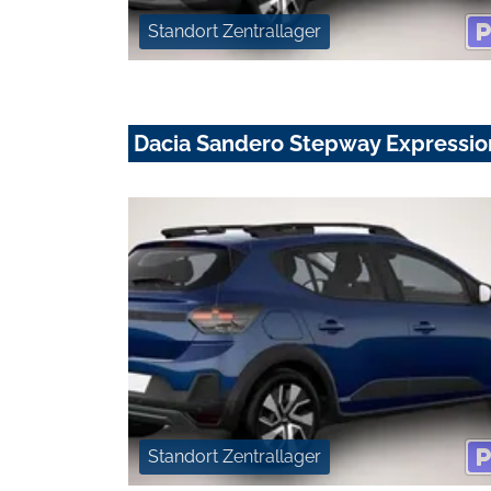
Standort Zentrallager
Dacia Sandero Stepway Expression
Standort Zentrallager