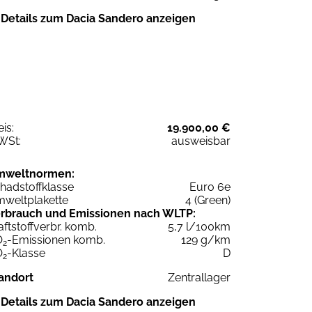
Details zum Dacia Sandero anzeigen
eis:
19.900,00 €
WSt:
ausweisbar
mweltnormen:
hadstoffklasse
Euro 6e
weltplakette
4 (Green)
rbrauch und Emissionen nach WLTP:
aftstoffverbr. komb.
5,7 l/100km
O
-Emissionen komb.
129 g/km
2
O
-Klasse
D
2
andort
Zentrallager
Details zum Dacia Sandero anzeigen