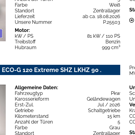
Farbe
Weiß
St
Standort
Zentrallager
Lieferzeit
ab ca. 18.08.2026
Unsere Nummer
P.25503
Motor:
kW / PS
81 kW / 110 PS
Treibstoff
Benzin
Hubraum
999 cm³
Pr
 ECO-G 120 Extreme SHZ LKHZ 90 .
M
Allgemeine Daten:
U
Fahrzeugtyp
Pkw
Sc
Karosserieform
Geländewagen
Um
Erst-Zul.
Jul / 2026
Ve
Getriebe
Schaltgetriebe
Kr
Kilometerstand
15 km
C
Anzahl der Türen
5
C
Farbe
Grau
St
Standort
Zentrallager