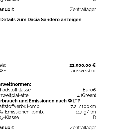
2
andort
Zentrallager
Details zum Dacia Sandero anzeigen
eis:
22.900,00 €
WSt:
ausweisbar
mweltnormen:
hadstoffklasse
Euro6
weltplakette
4 (Green)
rbrauch und Emissionen nach WLTP:
aftstoffverbr. komb.
7,2 l/100km
O
-Emissionen komb.
117 g/km
2
O
-Klasse
D
2
andort
Zentrallager