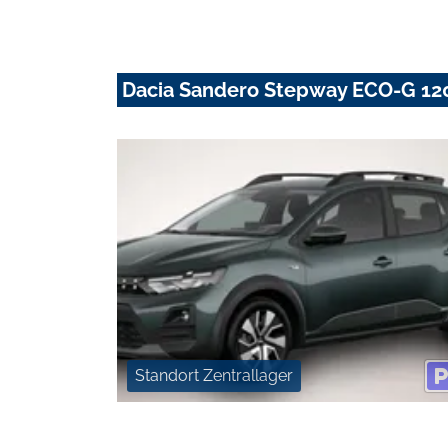
Dacia Sandero Stepway ECO-G 12
Standort Zentrallager