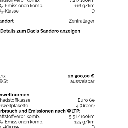
aftstoffverbr. komb.
7,2 l/100km
O
-Emissionen komb.
116 g/km
2
O
-Klasse
D
2
andort
Zentrallager
Details zum Dacia Sandero anzeigen
eis:
20.900,00 €
WSt:
ausweisbar
mweltnormen:
hadstoffklasse
Euro 6e
weltplakette
4 (Green)
rbrauch und Emissionen nach WLTP:
aftstoffverbr. komb.
5,5 l/100km
O
-Emissionen komb.
125 g/km
2
O
-Klasse
D