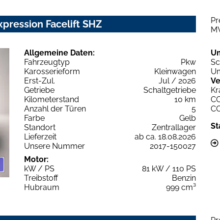
Pr
pression Facelift SHZ
M
Allgemeine Daten:
U
Fahrzeugtyp
Pkw
Sc
Karosserieform
Kleinwagen
Um
Erst-Zul.
Jul / 2026
Ve
Getriebe
Schaltgetriebe
Kr
Kilometerstand
10 km
C
Anzahl der Türen
5
C
Farbe
Gelb
St
Standort
Zentrallager
Lieferzeit
ab ca. 18.08.2026
Unsere Nummer
2017-150027
Motor:
kW / PS
81 kW / 110 PS
Treibstoff
Benzin
Hubraum
999 cm³