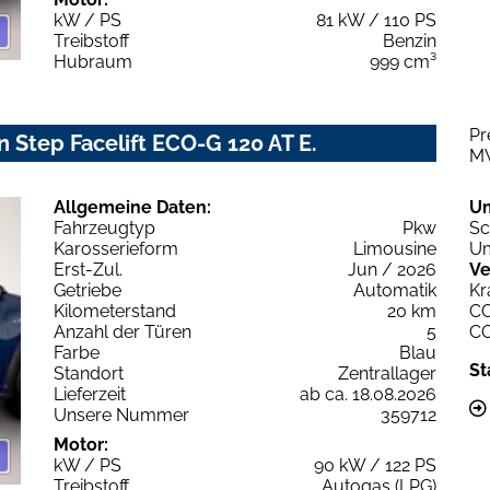
kW / PS
81 kW / 110 PS
Treibstoff
Benzin
Hubraum
999 cm³
Pr
 Step Facelift ECO-G 120 AT E.
M
Allgemeine Daten:
U
Fahrzeugtyp
Pkw
Sc
Karosserieform
Limousine
Um
Erst-Zul.
Jun / 2026
Ve
Getriebe
Automatik
Kr
Kilometerstand
20 km
C
Anzahl der Türen
5
C
Farbe
Blau
St
Standort
Zentrallager
Lieferzeit
ab ca. 18.08.2026
Unsere Nummer
359712
Motor:
kW / PS
90 kW / 122 PS
Treibstoff
Autogas (LPG)