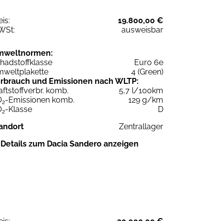
eis:
19.800,00 €
WSt:
ausweisbar
mweltnormen:
hadstoffklasse
Euro 6e
weltplakette
4 (Green)
rbrauch und Emissionen nach WLTP:
aftstoffverbr. komb.
5,7 l/100km
O
-Emissionen komb.
129 g/km
2
O
-Klasse
D
2
andort
Zentrallager
Details zum Dacia Sandero anzeigen