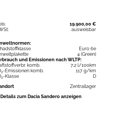
eis:
19.900,00 €
WSt:
ausweisbar
mweltnormen:
hadstoffklasse
Euro 6e
weltplakette
4 (Green)
rbrauch und Emissionen nach WLTP:
aftstoffverbr. komb.
7,2 l/100km
O
-Emissionen komb.
117 g/km
2
O
-Klasse
D
2
andort
Zentrallager
Details zum Dacia Sandero anzeigen