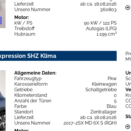
Lieferzeit
ab ca. 18.08.2026
Unsere Nummer
360803
Motor:
kW / PS
90 kW / 122 PS
Treibstoff
Autogas (LPG)
Hubraum
1.199 cm³
Pr
xpression SHZ Klima
M
Allgemeine Daten:
U
Fahrzeugtyp
Pkw
Sc
Karosserieform
Kleinwagen
Um
Getriebe
Schaltgetriebe
Ve
Kilometerstand
0
Kr
Anzahl der Türen
5
C
Farbe
Blau
C
Standort
Zentrallager
St
Lieferzeit
ab ca. 18.08.2026
Unsere Nummer
2017-2SX MD 6X S (RQH)
Motor: