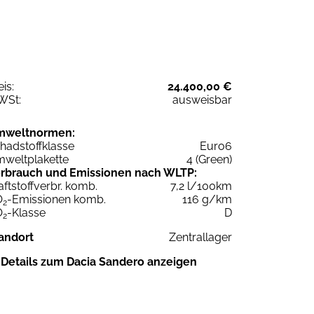
eis:
24.400,00 €
WSt:
ausweisbar
mweltnormen:
hadstoffklasse
Euro6
weltplakette
4 (Green)
rbrauch und Emissionen nach WLTP:
aftstoffverbr. komb.
7,2 l/100km
O
-Emissionen komb.
116 g/km
2
O
-Klasse
D
2
andort
Zentrallager
Details zum Dacia Sandero anzeigen