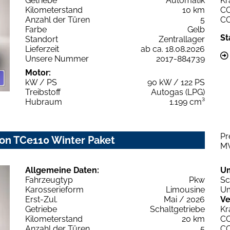
Getriebe
Automatik
Kr
Kilometerstand
10 km
C
Anzahl der Türen
5
C
Farbe
Gelb
St
Standort
Zentrallager
Lieferzeit
ab ca. 18.08.2026
Unsere Nummer
2017-884739
Motor:
kW / PS
90 kW / 122 PS
Treibstoff
Autogas (LPG)
Hubraum
1.199 cm³
Pr
on TCe110 Winter Paket
M
Allgemeine Daten:
U
Fahrzeugtyp
Pkw
Sc
Karosserieform
Limousine
Um
Erst-Zul.
Mai / 2026
Ve
Getriebe
Schaltgetriebe
Kr
Kilometerstand
20 km
C
Anzahl der Türen
5
C